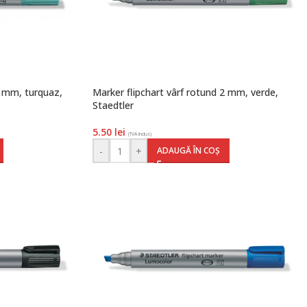
2 mm, turquaz,
Marker flipchart vârf rotund 2 mm, verde,
Staedtler
5.50
lei
(TVA inclus)
-
+
ADAUGĂ ÎN COȘ