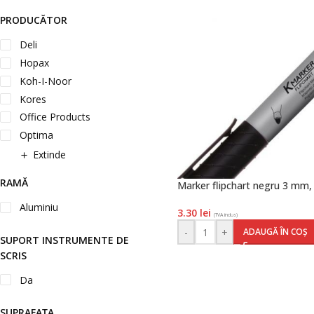
PRODUCĂTOR
Deli
Hopax
Koh-I-Noor
Kores
Office Products
Optima
Extinde
RAMĂ
Marker flipchart negru 3 mm,
Aluminiu
3.30
lei
(TVA inclus)
-
+
ADAUGĂ ÎN COȘ
SUPORT INSTRUMENTE DE
SCRIS
Da
SUPRAFAȚA