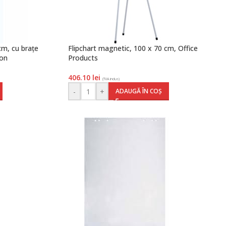
cm, cu brațe
Flipchart magnetic, 100 x 70 cm, Office
ion
Products
406.10
lei
(TVA inclus)
-
+
ADAUGĂ ÎN COȘ