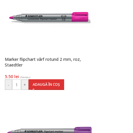
Marker flipchart vârf rotund 2 mm, roz,
Staedtler
5.50
lei
(TVA inclus)
-
+
ADAUGĂ ÎN COȘ