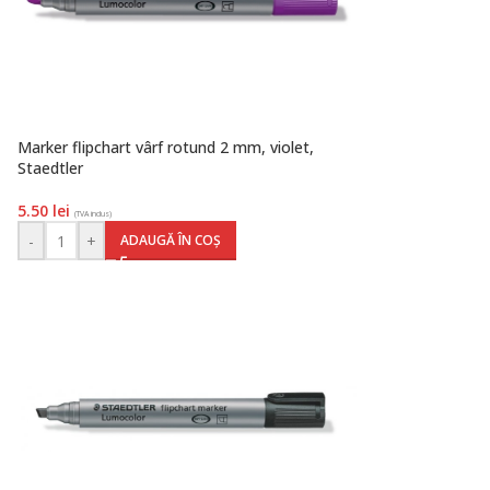
Marker flipchart vârf rotund 2 mm, violet,
Staedtler
5.50
lei
(TVA inclus)
-
+
ADAUGĂ ÎN COȘ