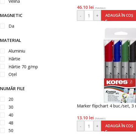
Velină
46.10
lei
(TVA inclus)
MAGNETIC
-
+
ADAUGĂ ÎN COȘ
Da
MATERIAL
Aluminiu
Hârtie
Hârtie 70 g/mp
Oțel
NUMĂR FILE
20
Marker flipchart 4 buc./set, 
30
40
13.10
lei
(TVA inclus)
48
-
+
ADAUGĂ ÎN COȘ
50