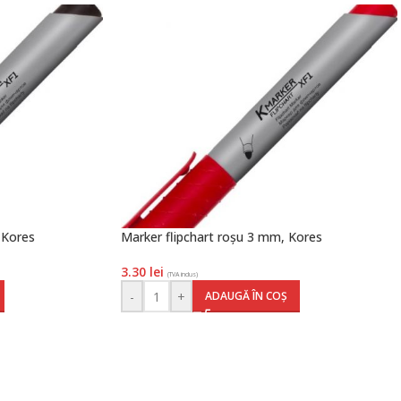
 Kores
Marker flipchart roșu 3 mm, Kores
3.30
lei
(TVA inclus)
-
+
ADAUGĂ ÎN COȘ