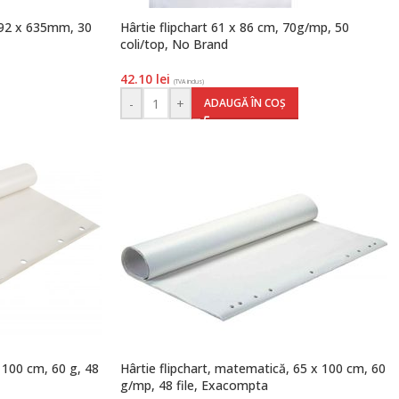
 792 x 635mm, 30
Hârtie flipchart 61 x 86 cm, 70g/mp, 50
coli/top, No Brand
42.10
lei
(TVA inclus)
-
+
ADAUGĂ ÎN COȘ
x 100 cm, 60 g, 48
Hârtie flipchart, matematică, 65 x 100 cm, 60
g/mp, 48 file, Exacompta