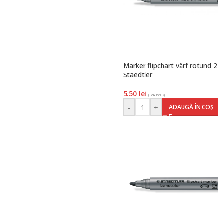
Marker flipchart vârf rotund 
Staedtler
5.50
lei
(TVA inclus)
-
+
ADAUGĂ ÎN COȘ