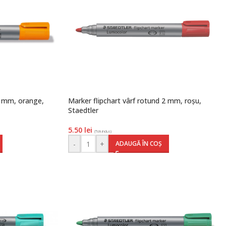
 2 mm, orange,
Marker flipchart vârf rotund 2 mm, roșu,
Staedtler
5.50
lei
(TVA inclus)
-
+
ADAUGĂ ÎN COȘ