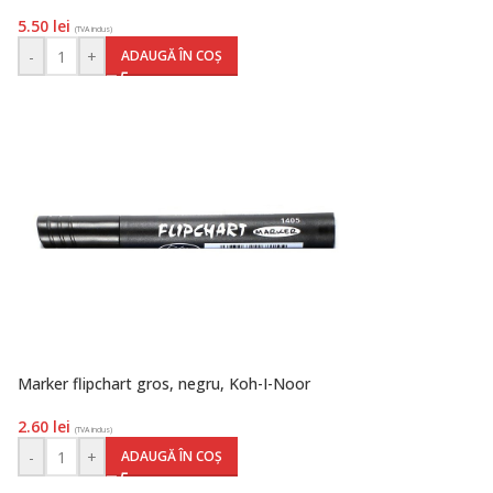
5.50
lei
(TVA inclus)
-
+
ADAUGĂ ÎN COȘ
Marker flipchart gros, negru, Koh-I-Noor
2.60
lei
(TVA inclus)
-
+
ADAUGĂ ÎN COȘ