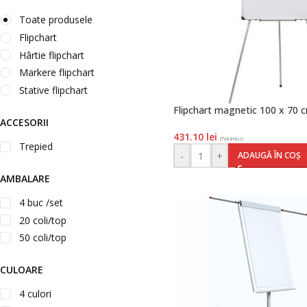
Toate produsele
Flipchart
Hârtie flipchart
Markere flipchart
Stative flipchart
Flipchart magnetic 100 x 70 c
ACCESORII
431.10
lei
(TVA inclus)
Trepied
-
+
ADAUGĂ ÎN COȘ
AMBALARE
4 buc /set
20 coli/top
50 coli/top
CULOARE
4 culori