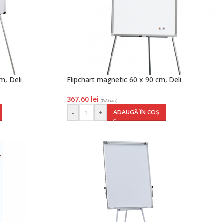
m, Deli
Flipchart magnetic 60 x 90 cm, Deli
367.60
lei
(TVA inclus)
-
+
ADAUGĂ ÎN COȘ