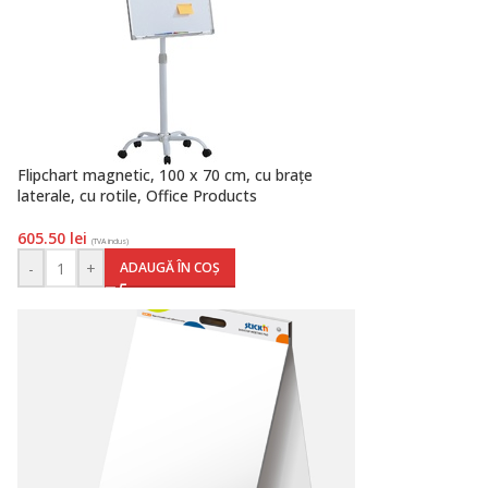
Flipchart magnetic, 100 x 70 cm, cu brațe
laterale, cu rotile, Office Products
605.50
lei
(TVA inclus)
-
+
ADAUGĂ ÎN COȘ