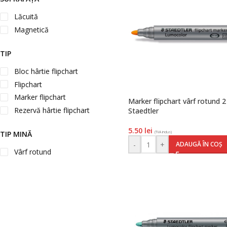
Lăcuită
Magnetică
TIP
Bloc hârtie flipchart
Flipchart
Marker flipchart
Marker flipchart vârf rotund
Rezervă hârtie flipchart
Staedtler
5.50
lei
TIP MINĂ
(TVA inclus)
-
+
ADAUGĂ ÎN COȘ
Vârf rotund