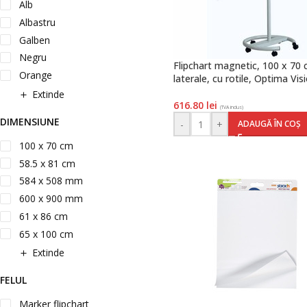
Alb
Albastru
Galben
Negru
Flipchart magnetic, 100 x 70 
Orange
laterale, cu rotile, Optima Vis
Extinde
616.80
lei
(TVA inclus)
DIMENSIUNE
-
+
ADAUGĂ ÎN COȘ
100 x 70 cm
58.5 x 81 cm
584 x 508 mm
600 x 900 mm
61 x 86 cm
65 x 100 cm
Extinde
FELUL
Marker flipchart