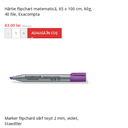
Hârtie flipchart matematică, 65 x 100 cm, 60g,
40 file, Exacompta
63.00
lei
(TVA inclus)
-
+
ADAUGĂ ÎN COȘ
Marker flipchard vârf teșit 2 mm, violet,
Staedtler