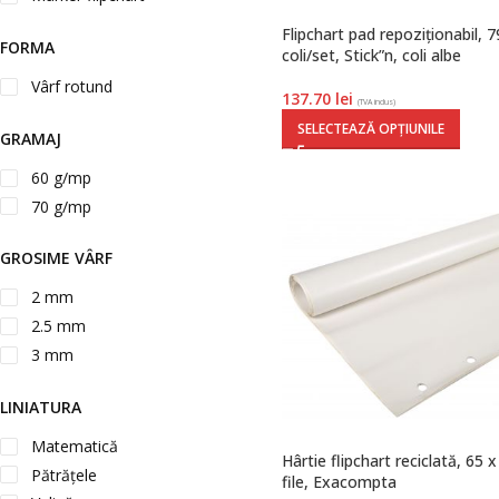
Flipchart pad repoziționabil,
FORMA
coli/set, Stick”n, coli albe
Vârf rotund
137.70
lei
(TVA inclus)
SELECTEAZĂ OPȚIUNILE
GRAMAJ
60 g/mp
70 g/mp
GROSIME VÂRF
2 mm
2.5 mm
3 mm
LINIATURA
Matematică
Hârtie flipchart reciclată, 65 
Pătrățele
file, Exacompta