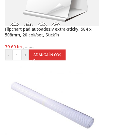
Flipchart pad autoadeziv extra-sticky, 584 x
508mm, 20 coli/set, Stick”n
79.60
lei
(TVA inclus)
-
+
ADAUGĂ ÎN COȘ