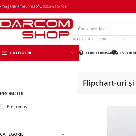
Skip to main content
magazin@darcom.ro
0253-216-789
ALEGE CATEGORIA
CATEGORII
CUM CUMPAR
INFORMA
Prima pagină
/
Birotica si papetarie
/
Flipchart-uri și accesorii
Flipchart-uri și
PROMOȚII
Preț redus
CATEGORIE