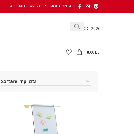
AUTENTIFICARE / CONT NOU
CONTACT
CATALOG 2026
0.00
LEI
Afișez 1 - 32 din 35 de rezultate