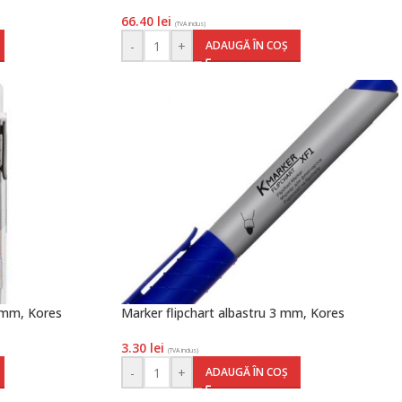
66.40
lei
(TVA inclus)
-
+
ADAUGĂ ÎN COȘ
3 mm, Kores
Marker flipchart albastru 3 mm, Kores
3.30
lei
(TVA inclus)
-
+
ADAUGĂ ÎN COȘ