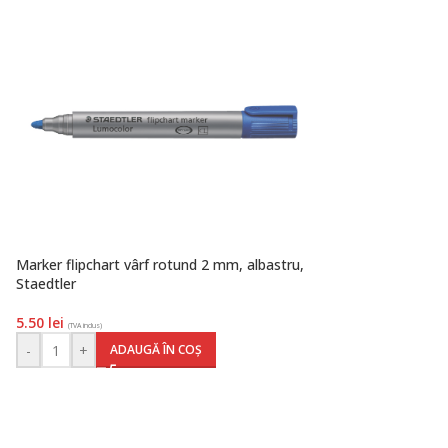
Marker flipchart vârf rotund 2 mm, albastru,
Staedtler
5.50
lei
(TVA inclus)
-
+
ADAUGĂ ÎN COȘ