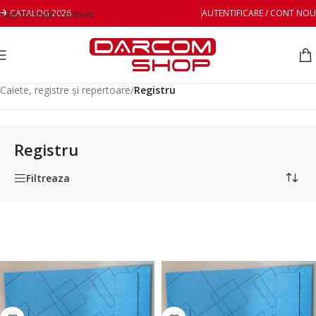
CATALOG 2026
AUTENTIFICARE / CONT NOU
Skip to main content
Prima pagină
/
Hartie & articole din hârtie
/
Caiete, registre și repertoare
/
Registru
Registru
Filtreaza