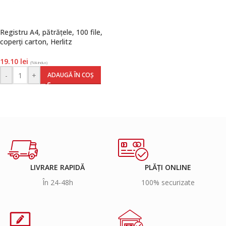
Registru A4, pătrățele, 100 file,
coperți carton, Herlitz
19.10
lei
(TVA inclus)
-
+
ADAUGĂ ÎN COȘ
LIVRARE RAPIDĂ
PLĂȚI ONLINE
În 24-48h
100% securizate