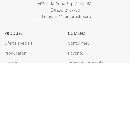
Strada Popa Șapcă, Nr. 6A
0253-216-789
magazin@darcomshop.ro
PRODUSE
COMENZI
Oferte speciale
Contul meu
Producatori
Favorite
Livrare
Urmarire comanda
Plata
Politica de retur
LEGAL
DARCOM GROUP
Termeni și condiții
Tâmplărie Aluminiu & PVC
Politica de confidentialitate
Energie Solara
SOL
Tipografie & Print Digital
A.N.P.C.
Debitare, Printare CNC &