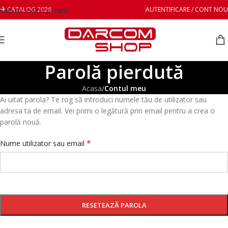
CATALOG 2026
AUTENTIFICARE / CONT NOU
Skip to main content
Parolă pierdută
Acasa
/
Contul meu
Ai uitat parola? Te rog să introduci numele tău de utilizator sau
adresa ta de email. Vei primi o legătură prin email pentru a crea o
parolă nouă.
*
Nume utilizator sau email
RESETEAZĂ PAROLA