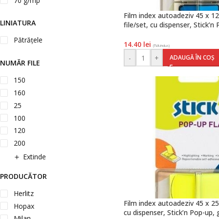
70 g/mp
Film index autoadeziv 45 x 1
LINIATURA
file/set, cu dispenser, Stick’n 
neon, Hopax
Pătrățele
14.40
lei
(TVA inclus)
-
+
ADAUGĂ ÎN COȘ
NUMĂR FILE
150
160
25
100
120
200
Extinde
PRODUCĂTOR
Herlitz
Film index autoadeziv 45 x 25
Hopax
cu dispenser, Stick’n Pop-up,
Milan