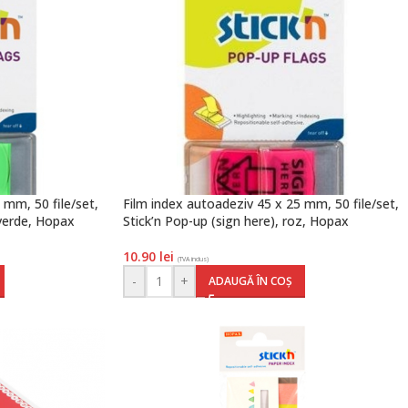
 mm, 50 file/set,
Film index autoadeziv 45 x 25 mm, 50 file/set,
 verde, Hopax
Stick’n Pop-up (sign here), roz, Hopax
10.90
lei
(TVA inclus)
-
+
ADAUGĂ ÎN COȘ