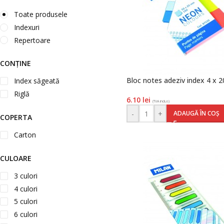
Toate produsele
Indexuri
Repertoare
CONȚINE
Bloc notes adeziv index 4 x 
Index săgeată
Riglă
6.10
lei
(TVA inclus)
-
+
ADAUGĂ ÎN COȘ
COPERTA
Carton
CULOARE
3 culori
4 culori
5 culori
6 culori