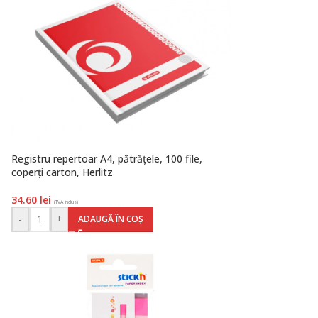
Registru repertoar A4, pătrățele, 100 file,
coperți carton, Herlitz
34.60
lei
(TVA inclus)
-
+
ADAUGĂ ÎN COȘ