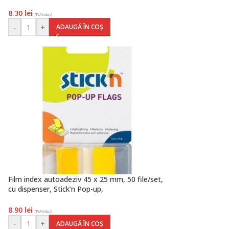
8.30
lei
(TVA inclus)
-
+
ADAUGĂ ÎN COȘ
Film index autoadeziv 45 x 25 mm, 50 file/set,
cu dispenser, Stick’n Pop-up,
transparent/galben, Hopax
8.90
lei
(TVA inclus)
-
+
ADAUGĂ ÎN COȘ