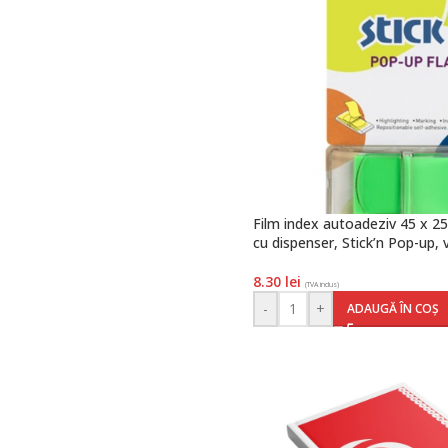
Film index autoadeziv 45 x 25
cu dispenser, Stick’n Pop-up,
8.30
lei
(TVA inclus)
-
+
ADAUGĂ ÎN COȘ