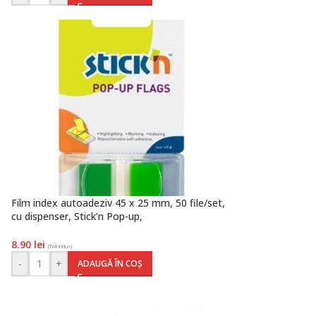
Film index autoadeziv 45 x 25 mm, 50 file/set,
cu dispenser, Stick’n Pop-up,
transparent/verde, Hopax
8.90
lei
(TVA inclus)
-
+
ADAUGĂ ÎN COȘ