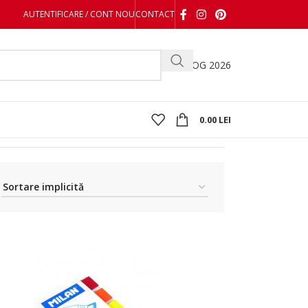
AUTENTIFICARE / CONT NOU
CONTACT
CATALOG 2026
0.00
LEI
Afișez 1 - 32 din 38 de rezultate