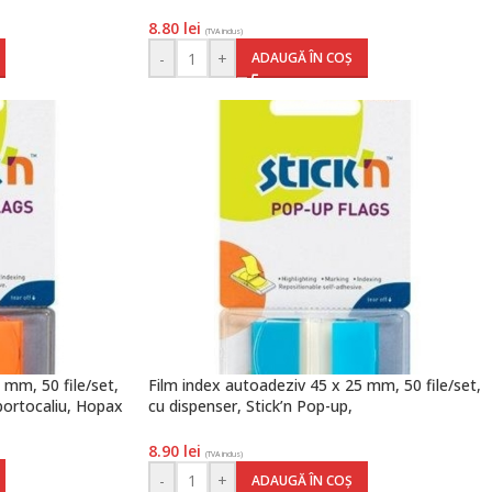
8.80
lei
(TVA inclus)
-
+
ADAUGĂ ÎN COȘ
 mm, 50 file/set,
Film index autoadeziv 45 x 25 mm, 50 file/set,
 portocaliu, Hopax
cu dispenser, Stick’n Pop-up,
transparent/albastru, Hopax
8.90
lei
(TVA inclus)
-
+
ADAUGĂ ÎN COȘ