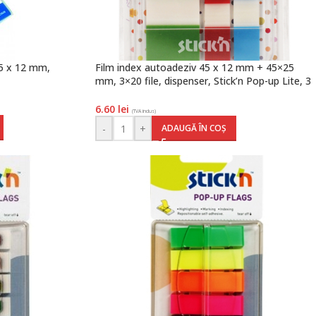
45 x 12 mm,
Film index autoadeziv 45 x 12 mm + 45×25
mm, 3×20 file, dispenser, Stick’n Pop-up Lite, 3
culori transparente neon, Hopax
6.60
lei
(TVA inclus)
-
+
ADAUGĂ ÎN COȘ