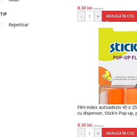
8.30
lei
(TVA inclus)
TIP
-
+
ADAUGĂ ÎN COȘ
Repertoar
Film index autoadeziv 45 x 25
cu dispenser, Stick’n Pop-up,
8.30
lei
(TVA inclus)
-
+
ADAUGĂ ÎN COȘ