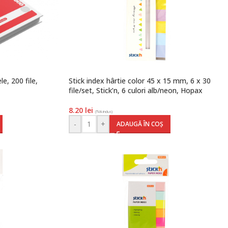
e, 200 file,
Stick index hârtie color 45 x 15 mm, 6 x 30
file/set, Stick’n, 6 culori alb/neon, Hopax
8.20
lei
(TVA inclus)
-
+
ADAUGĂ ÎN COȘ