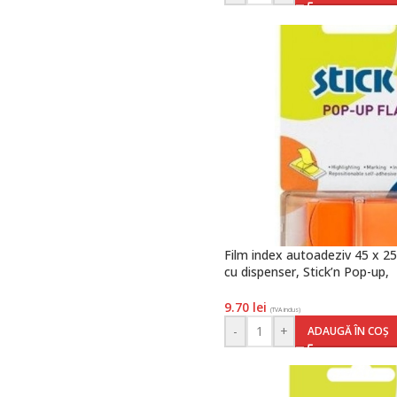
Film index autoadeziv 45 x 25
cu dispenser, Stick’n Pop-up,
transparent/portocaliu, Hopa
9.70
lei
(TVA inclus)
-
+
ADAUGĂ ÎN COȘ