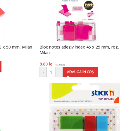
20 x 50 mm, Milan
Bloc notes adeziv index 45 x 25 mm, roz,
Milan
8.80
lei
(TVA inclus)
-
+
ADAUGĂ ÎN COȘ