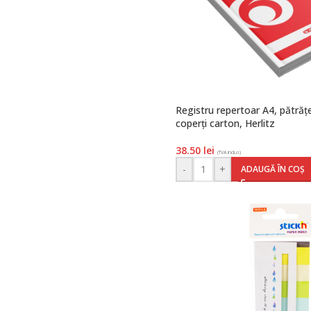
Registru repertoar A4, pătrățel
coperți carton, Herlitz
38.50
lei
(TVA inclus)
-
+
ADAUGĂ ÎN COȘ