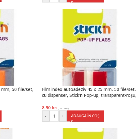
 mm, 50 file/set,
Film index autoadeziv 45 x 25 mm, 50 file/set,
cu dispenser, Stick’n Pop-up, transparent/roșu,
x
Hopax
8.90
lei
(TVA inclus)
-
+
ADAUGĂ ÎN COȘ