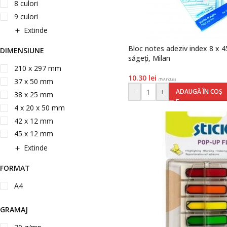
8 culori
9 culori
Extinde
Bloc notes adeziv index 8 x 
DIMENSIUNE
săgeți, Milan
210 x 297 mm
10.30
lei
37 x 50 mm
(TVA inclus)
-
+
ADAUGĂ ÎN COȘ
38 x 25 mm
4 x 20 x 50 mm
42 x 12 mm
45 x 12 mm
Extinde
FORMAT
A4
GRAMAJ