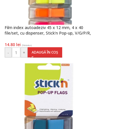
Film index autoadeziv 45 x 12 mm, 4 x 40
file/set, cu dispenser, Stick’n Pop-up, V/G/P/R,
Hopax
14.80
lei
(TVA inclus)
-
+
ADAUGĂ ÎN COȘ