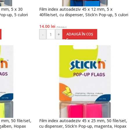
2 mm, 5 x 30
Film index autoadeziv 45 x 12 mm, 5 x
Pop-up, 5 culori
40file/set, cu dispenser, Stick’n Pop-up, 5 culori
neon, Hopax
14.00
lei
(TVA inclus)
-
+
ADAUGĂ ÎN COȘ
 mm, 50 file/set,
Film index autoadeziv 45 x 25 mm, 50 file/set,
 galben, Hopax
cu dispenser, Stick’n Pop-up, magenta, Hopax