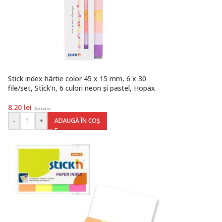
Stick index hârtie color 45 x 15 mm, 6 x 30
file/set, Stick’n, 6 culori neon și pastel, Hopax
8.20
lei
(TVA inclus)
-
+
ADAUGĂ ÎN COȘ