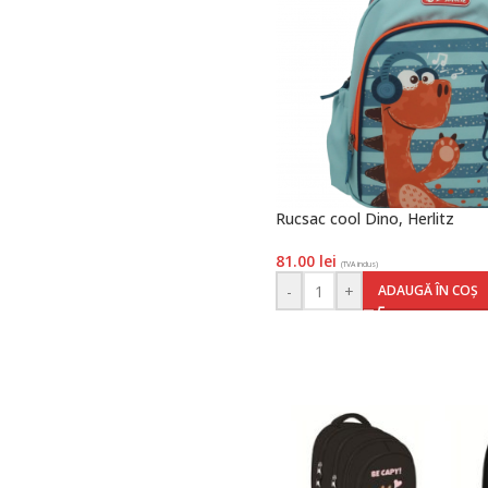
Rucsac cool Dino, Herlitz
81.00
lei
(TVA inclus)
-
+
ADAUGĂ ÎN COȘ