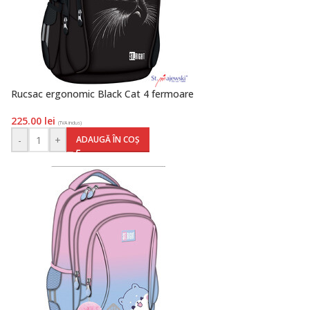
Rucsac ergonomic Black Cat 4 fermoare
225.00
lei
(TVA inclus)
-
+
ADAUGĂ ÎN COȘ