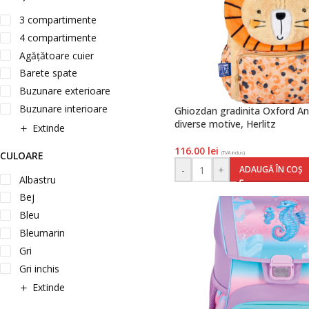
3 compartimente
4 compartimente
Agățătoare cuier
Barete spate
Buzunare exterioare
Buzunare interioare
Ghiozdan gradinita Oxford An
diverse motive, Herlitz
Extinde
116.00
lei
CULOARE
(TVA inclus)
-
+
ADAUGĂ ÎN COȘ
Albastru
Bej
Bleu
Bleumarin
Gri
Gri inchis
Extinde