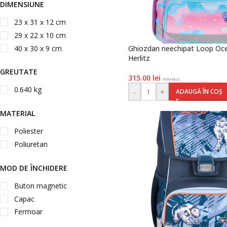
DIMENSIUNE
23 x 31 x 12 cm
29 x 22 x 10 cm
40 x 30 x 9 cm
Ghiozdan neechipat Loop Oce
Herlitz
GREUTATE
315.00
lei
(TVA inclus)
0.640 kg
-
+
ADAUGĂ ÎN COȘ
MATERIAL
Poliester
Poliuretan
MOD DE ÎNCHIDERE
Buton magnetic
Capac
Fermoar