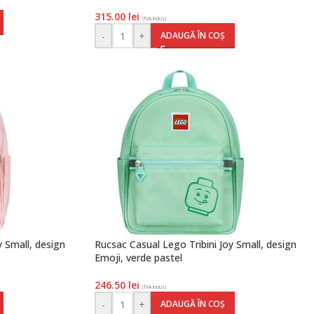
315.00
lei
(TVA inclus)
-
+
ADAUGĂ ÎN COȘ
y Small, design
Rucsac Casual Lego Tribini Joy Small, design
Emoji, verde pastel
246.50
lei
(TVA inclus)
-
+
ADAUGĂ ÎN COȘ