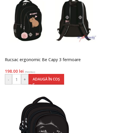
Rucsac ergonomic Be Capy 3 fermoare
198.00
lei
(TVA inclus)
-
+
ADAUGĂ ÎN COȘ