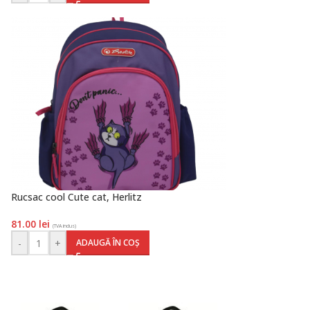
Rucsac cool Cute cat, Herlitz
81.00
lei
(TVA inclus)
-
+
ADAUGĂ ÎN COȘ