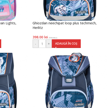
an Lights,
Ghiozdan neechipat loop plus techmech,
Herlitz
398.00
lei
(TVA inclus)
-
+
ADAUGĂ ÎN COȘ