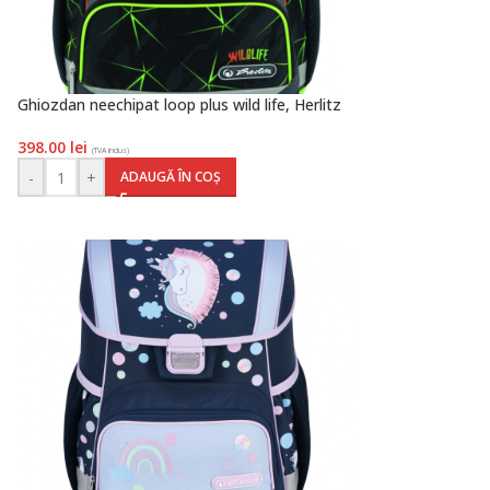
Ghiozdan neechipat loop plus wild life, Herlitz
398.00
lei
(TVA inclus)
-
+
ADAUGĂ ÎN COȘ