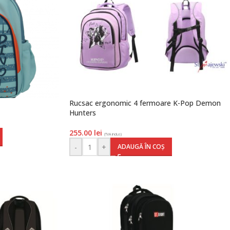
Rucsac ergonomic 4 fermoare K-Pop Demon
Hunters
255.00
lei
(TVA inclus)
-
+
ADAUGĂ ÎN COȘ