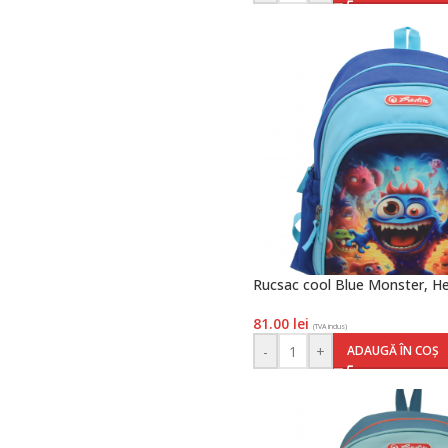
Rucsac cool Blue Monster, He
81.00
lei
(TVA inclus)
-
+
ADAUGĂ ÎN COȘ