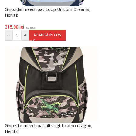
Ghiozdan neechipat Loop Unicorn Dreams,
Herlitz
315.00
lei
(TVA inclus)
-
+
ADAUGĂ ÎN COȘ
Ghiozdan neechipat ultralight camo dragon,
Herlitz