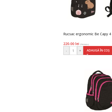
Rucsac ergonomic Be Capy 4
220.00
lei
(TVA inclus)
-
+
ADAUGĂ ÎN COȘ