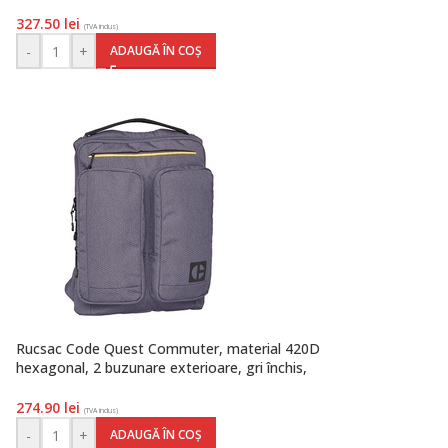
327.50
lei
(TVA inclus)
-
+
ADAUGĂ ÎN COȘ
Rucsac Code Quest Commuter, material 420D
hexagonal, 2 buzunare exterioare, gri închis,
Caterpillar
274.90
lei
(TVA inclus)
-
+
ADAUGĂ ÎN COȘ