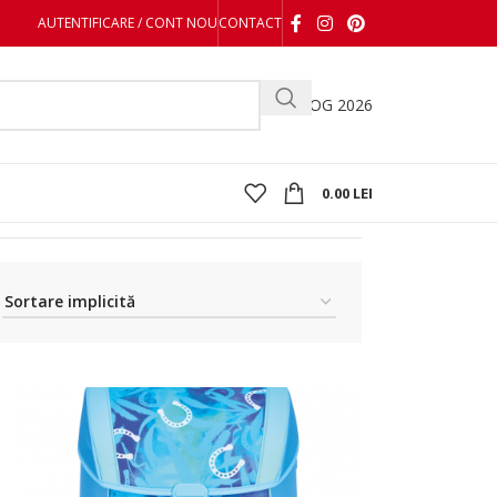
AUTENTIFICARE / CONT NOU
CONTACT
CATALOG 2026
0.00
LEI
Afișez 1 - 32 din 72 de rezultate