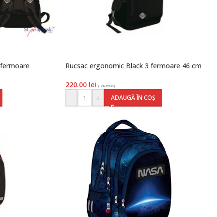
 fermoare
Rucsac ergonomic Black 3 fermoare 46 cm
220.00
lei
(TVA inclus)
-
+
ADAUGĂ ÎN COȘ