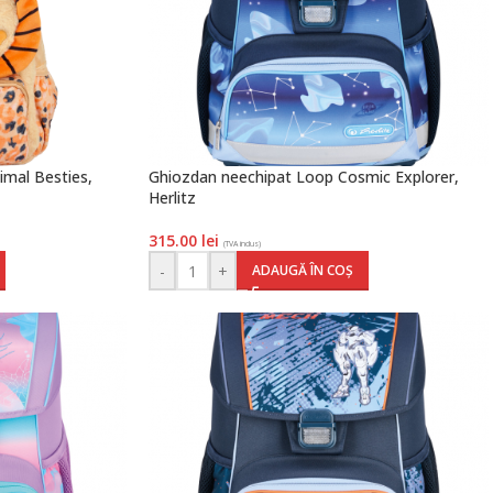
imal Besties,
Ghiozdan neechipat Loop Cosmic Explorer,
Herlitz
315.00
lei
(TVA inclus)
-
+
ADAUGĂ ÎN COȘ