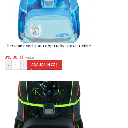
Ghiozdan neechipat Loop Lucky Horse, Herlitz
315.00
lei
(TVA inclus)
-
+
ADAUGĂ ÎN COȘ