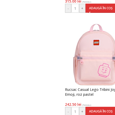
315.00
lei
(TVA inclus)
-
+
ADAUGĂ ÎN COȘ
Rucsac Casual Lego Tribini Jo
Emoji, roz pastel
242.50
lei
(TVA inclus)
-
+
ADAUGĂ ÎN COȘ