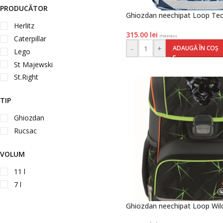
PRODUCĂTOR
Ghiozdan neechipat Loop Tec
Herlitz
315.00
lei
(TVA inclus)
Caterpillar
-
+
ADAUGĂ ÎN COȘ
Lego
St Majewski
St.Right
TIP
Ghiozdan
Rucsac
VOLUM
11 l
7 l
Ghiozdan neechipat Loop Wild 