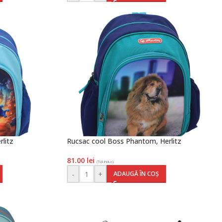
rlitz
Rucsac cool Boss Phantom, Herlitz
81.00
lei
(TVA inclus)
-
+
ADAUGĂ ÎN COȘ