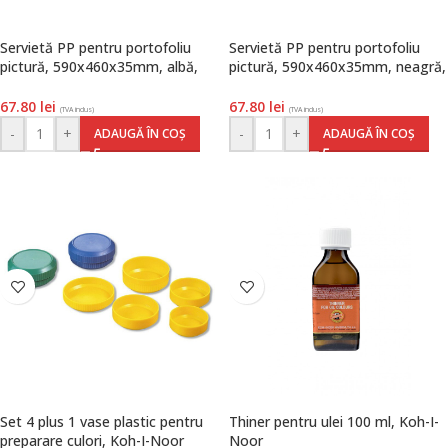
Servietă PP pentru portofoliu
Servietă PP pentru portofoliu
pictură, 590x460x35mm, albă,
pictură, 590x460x35mm, neagră,
Deli
Deli
67.80
lei
67.80
lei
(TVA inclus)
(TVA inclus)
-
+
-
+
ADAUGĂ ÎN COȘ
ADAUGĂ ÎN COȘ
Set 4 plus 1 vase plastic pentru
Thiner pentru ulei 100 ml, Koh-I-
preparare culori, Koh-I-Noor
Noor