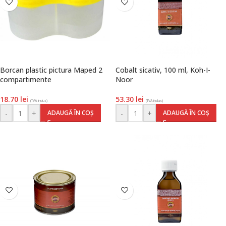
Borcan plastic pictura Maped 2
Cobalt sicativ, 100 ml, Koh-I-
compartimente
Noor
18.70
lei
53.30
lei
(TVA inclus)
(TVA inclus)
-
+
-
+
ADAUGĂ ÎN COȘ
ADAUGĂ ÎN COȘ