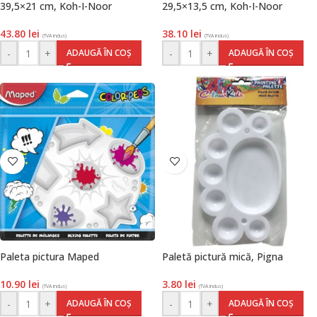
39,5×21 cm, Koh-I-Noor
29,5×13,5 cm, Koh-I-Noor
43.80
lei
38.10
lei
(TVA inclus)
(TVA inclus)
-
+
-
+
ADAUGĂ ÎN COȘ
ADAUGĂ ÎN COȘ
Paleta pictura Maped
Paletă pictură mică, Pigna
10.90
lei
3.80
lei
(TVA inclus)
(TVA inclus)
-
+
-
+
ADAUGĂ ÎN COȘ
ADAUGĂ ÎN COȘ