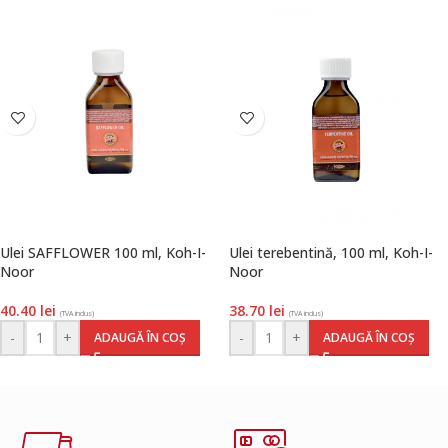
Ulei SAFFLOWER 100 ml, Koh-I-
Ulei terebentină, 100 ml, Koh-I-
Noor
Noor
40.40
lei
38.70
lei
(TVA inclus)
(TVA inclus)
-
+
-
+
ADAUGĂ ÎN COȘ
ADAUGĂ ÎN COȘ