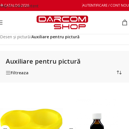
CATALOG 2026
AUTENTIFICARE / CONT NOU
Skip to main content
Prima pagină
/
Hobby, craft & Painting (Artă și creativitate)
/
Desen și pictură
/
Auxiliare pentru pictură
Auxiliare pentru pictură
Filtreaza