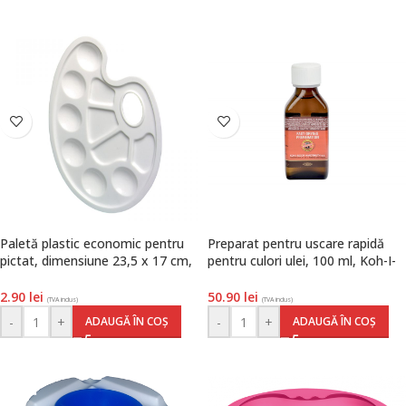
Paletă plastic economic pentru
Preparat pentru uscare rapidă
pictat, dimensiune 23,5 x 17 cm,
pentru culori ulei, 100 ml, Koh-I-
culoare alb, Herlitz
Noor
2.90
lei
50.90
lei
(TVA inclus)
(TVA inclus)
-
+
-
+
ADAUGĂ ÎN COȘ
ADAUGĂ ÎN COȘ