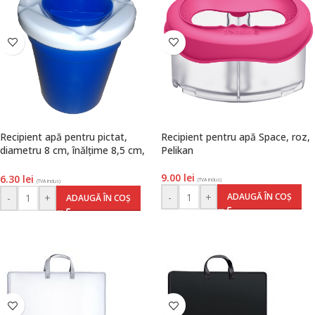
Recipient apă pentru pictat,
Recipient pentru apă Space, roz,
diametru 8 cm, înălțime 8,5 cm,
Pelikan
diverse culori, Herlitz
9.00
lei
6.30
lei
(TVA inclus)
(TVA inclus)
-
+
ADAUGĂ ÎN COȘ
-
+
ADAUGĂ ÎN COȘ