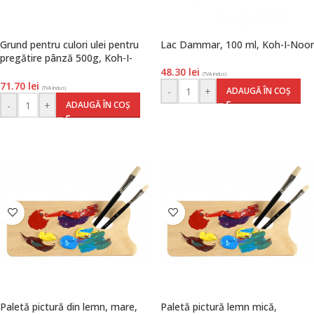
Grund pentru culori ulei pentru
Lac Dammar, 100 ml, Koh-I-Noor
pregătire pânză 500g, Koh-I-
Noor
48.30
lei
(TVA inclus)
71.70
lei
-
+
ADAUGĂ ÎN COȘ
(TVA inclus)
-
+
ADAUGĂ ÎN COȘ
Paletă pictură din lemn, mare,
Paletă pictură lemn mică,