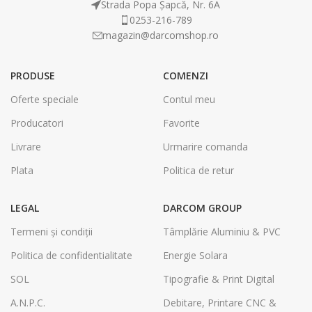
Strada Popa Șapcă, Nr. 6A
0253-216-789
magazin@darcomshop.ro
PRODUSE
COMENZI
Oferte speciale
Contul meu
Producatori
Favorite
Livrare
Urmarire comanda
Plata
Politica de retur
LEGAL
DARCOM GROUP
Termeni și condiții
Tâmplărie Aluminiu & PVC
Politica de confidentialitate
Energie Solara
SOL
Tipografie & Print Digital
A.N.P.C.
Debitare, Printare CNC &