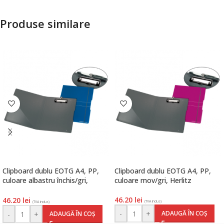
Produse similare
Clipboard dublu EOTG A4, PP,
Clipboard dublu EOTG A4, PP,
culoare albastru închis/gri,
culoare mov/gri, Herlitz
Herlitz
46.20
lei
46.20
lei
(TVA inclus)
(TVA inclus)
-
+
ADAUGĂ ÎN COȘ
-
+
ADAUGĂ ÎN COȘ