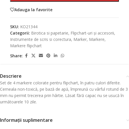
Adauga la favorite
SKU:
KO21344
Categorii:
Birotica si papetarie
,
Flipchart-uri și accesorii
,
Instrumente de scris si corectura
,
Marker
,
Markere
,
Markere flipchart
Share:
Descriere
Set de 4 markere colorate pentru flipchart, în patru culori diferite.
Cerneala non-toxică, pe bază de apă, împreună cu vârful rotund de 3
mm nu permit trecerea prin hârtie. Lăsat fără capac nu se usucă în
următoarele 10 zile.
Informații suplimentare