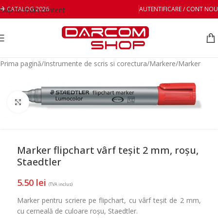
CATALOG 2026
AUTENTIFICARE / CONT NOU
Skip to main content
Prima pagină
/
Instrumente de scris si corectura
/
Markere
/
Marker
Mareste
Marker flipchart vârf teșit 2 mm, roșu,
Staedtler
5.50
lei
(TVA inclus)
Marker pentru scriere pe flipchart, cu vârf teșit de 2 mm,
cu cerneală de culoare roșu, Staedtler.