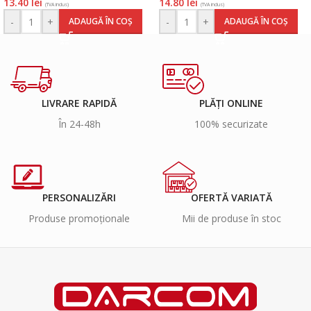
13.40
lei
14.80
lei
(TVA inclus)
(TVA inclus)
-
+
-
+
ADAUGĂ ÎN COȘ
ADAUGĂ ÎN COȘ
LIVRARE RAPIDĂ
PLĂȚI ONLINE
În 24-48h
100% securizate
PERSONALIZĂRI
OFERTĂ VARIATĂ
Produse promoționale
Mii de produse în stoc