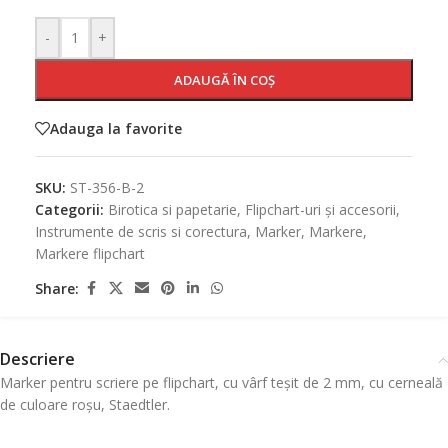
-
+
ADAUGĂ ÎN COȘ
Adauga la favorite
SKU:
ST-356-B-2
Categorii:
Birotica si papetarie
,
Flipchart-uri și accesorii
,
Instrumente de scris si corectura
,
Marker
,
Markere
,
Markere flipchart
Share:
Descriere
Marker pentru scriere pe flipchart, cu vârf teșit de 2 mm, cu cerneală
de culoare roșu, Staedtler.