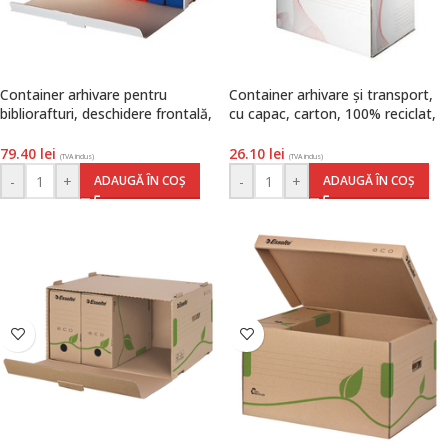
Container arhivare pentru
Container arhivare și transport,
bibliorafturi, deschidere frontală,
cu capac, carton, 100% reciclat,
carton, 100% reciclat, FSC, alb,
FSC, alb, Standard, Esselte
Standard, Esselte
79.40
lei
26.10
lei
(TVA inclus)
(TVA inclus)
-
+
-
+
ADAUGĂ ÎN COȘ
ADAUGĂ ÎN COȘ