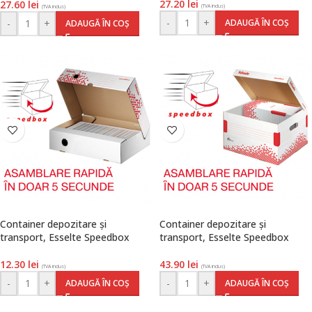
27.20
lei
27.60
lei
(TVA inclus)
(TVA inclus)
-
+
ADAUGĂ ÎN COȘ
-
+
ADAUGĂ ÎN COȘ
Container depozitare și
Container depozitare și
transport, Esselte Speedbox
transport, Esselte Speedbox
12.30
lei
43.90
lei
(TVA inclus)
(TVA inclus)
-
+
-
+
ADAUGĂ ÎN COȘ
ADAUGĂ ÎN COȘ