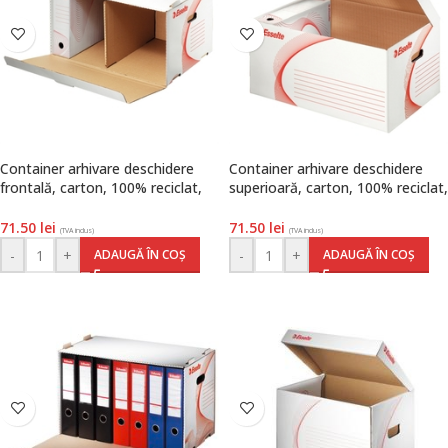
Container arhivare deschidere
Container arhivare deschidere
frontală, carton, 100% reciclat,
superioară, carton, 100% reciclat,
FSC, alb, Standard, Esselte
FSC, alb, Standard, Esselte
71.50
lei
71.50
lei
(TVA inclus)
(TVA inclus)
-
+
-
+
ADAUGĂ ÎN COȘ
ADAUGĂ ÎN COȘ