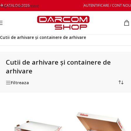
CATALOG 2026
AUTENTIFICARE / CONT NOU
Skip to main content
Prima pagină
/
Organizare și arhivare
/
Cutii de arhivare și containere de arhivare
Cutii de arhivare și containere de
arhivare
Filtreaza