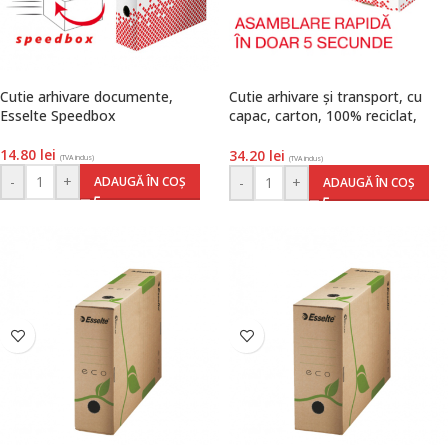
Cutie arhivare documente,
Cutie arhivare și transport, cu
Esselte Speedbox
capac, carton, 100% reciclat,
FSC, S, alb, Speedbox, Esselte
14.80
lei
34.20
lei
(TVA inclus)
(TVA inclus)
-
+
ADAUGĂ ÎN COȘ
-
+
ADAUGĂ ÎN COȘ