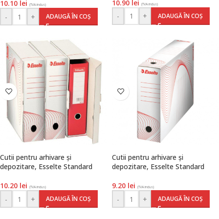
10.90
lei
10.10
lei
(TVA inclus)
(TVA inclus)
-
+
ADAUGĂ ÎN COȘ
-
+
ADAUGĂ ÎN COȘ
Cutii pentru arhivare și
Cutii pentru arhivare și
depozitare, Esselte Standard
depozitare, Esselte Standard
10.20
lei
9.20
lei
(TVA inclus)
(TVA inclus)
-
+
-
+
ADAUGĂ ÎN COȘ
ADAUGĂ ÎN COȘ