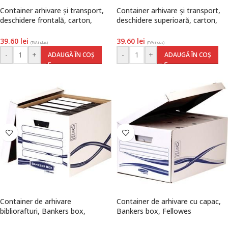
Container arhivare și transport,
Container arhivare și transport,
deschidere frontală, carton,
deschidere superioară, carton,
100% reciclat, FSC, natur, Eco,
100% reciclat, FSC, natur, Eco,
Esselte
Esselte
39.60
lei
39.60
lei
(TVA inclus)
(TVA inclus)
-
+
-
+
ADAUGĂ ÎN COȘ
ADAUGĂ ÎN COȘ
Container de arhivare
Container de arhivare cu capac,
bibliorafturi, Bankers box,
Bankers box, Fellowes
Fellowes