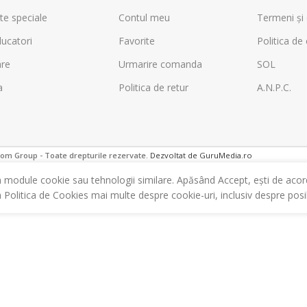
te speciale
Contul meu
Termeni și 
ucatori
Favorite
Politica de 
are
Urmarire comanda
SOL
a
Politica de retur
A.N.P.C.
m Group - Toate drepturile rezervate.
Dezvoltat de GuruMedia.ro
m module cookie sau tehnologii similare. Apăsând Accept, ești de acor
a Politica de Cookies mai multe despre cookie-uri, inclusiv despre posibi