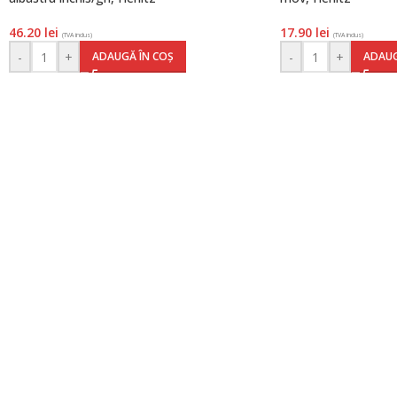
46.20
lei
17.90
lei
(TVA inclus)
(TVA inclus)
-
+
-
+
ADAUGĂ ÎN COȘ
ADAUG