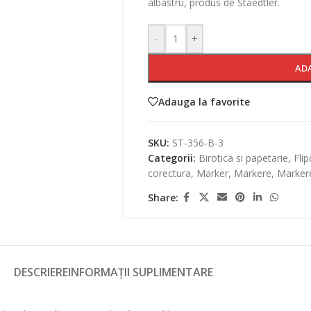
albastru, produs de Staedtler.
-
+
AD
Adauga la favorite
SKU:
ST-356-B-3
Categorii:
Birotica si papetarie
,
Flip
corectura
,
Marker
,
Markere
,
Markere
Share:
DESCRIERE
INFORMAȚII SUPLIMENTARE