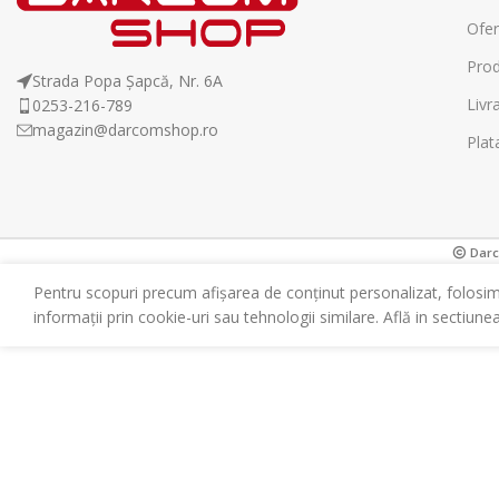
Ofer
Prod
Strada Popa Șapcă, Nr. 6A
Livr
0253-216-789
magazin@darcomshop.ro
Plat
Darco
Pentru scopuri precum afișarea de conținut personalizat, folosi
informații prin cookie-uri sau tehnologii similare. Află in sectiune