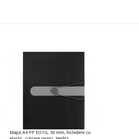
Mapă A4 PP EOTG, 30 mm, închidere cu
Mapă A4 PP EOTG
elastic, culoare negru, Herlitz
elastic, culoare v