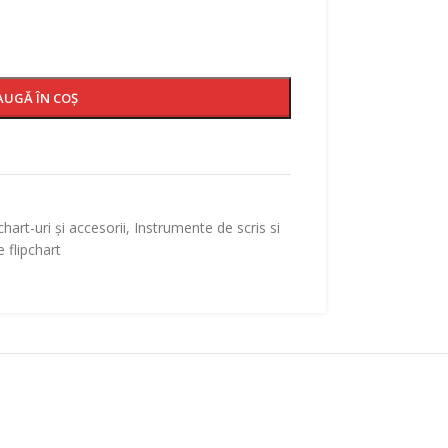
AUGĂ ÎN COȘ
chart-uri și accesorii
,
Instrumente de scris si
 flipchart