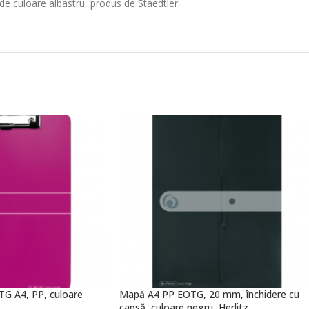
 de culoare albastru, produs de Staedtler.
TG A4, PP, culoare
Mapă A4 PP EOTG, 20 mm, închidere cu
capsă, culoare negru, Herlitz