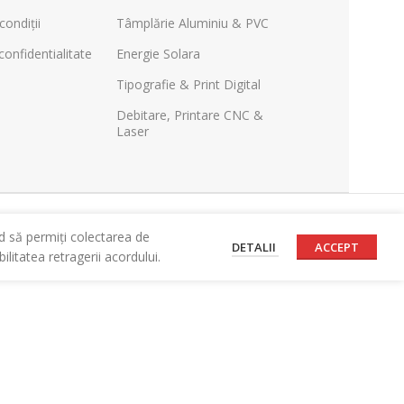
condiții
Tâmplărie Aluminiu & PVC
confidentialitate
Energie Solara
Tipografie & Print Digital
Debitare, Printare CNC &
Laser
d să permiți colectarea de
DETALII
ACCEPT
litatea retragerii acordului.