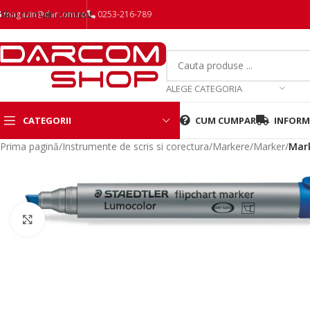
Skip to main content
magazin@darcom.ro
0253-216-789
ALEGE CATEGORIA
CATEGORII
CUM CUMPAR
INFORMA
Prima pagină
/
Instrumente de scris si corectura
/
Markere
/
Marker
/
Mark
Mareste