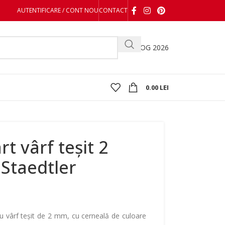
AUTENTIFICARE / CONT NOU
CONTACT
CATALOG 2026
0.00
LEI
t vârf teșit 2
 Staedtler
cu vârf teșit de 2 mm, cu cerneală de culoare