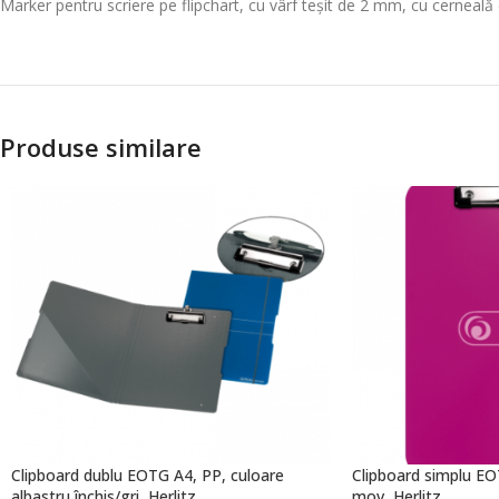
Marker pentru scriere pe flipchart, cu vârf teșit de 2 mm, cu cerneală
Produse similare
Clipboard dublu EOTG A4, PP, culoare
Clipboard simplu EO
albastru închis/gri, Herlitz
mov, Herlitz