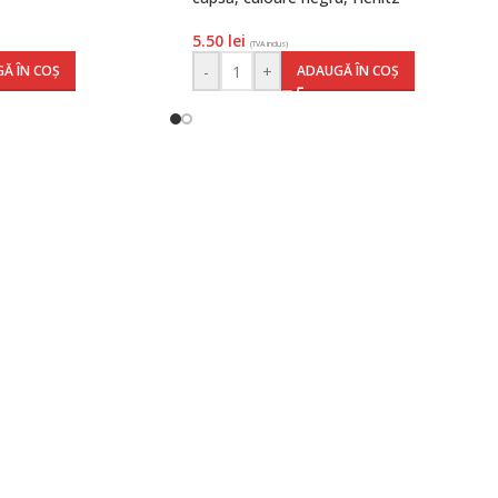
5.50
lei
(TVA inclus)
-
+
Ă ÎN COȘ
ADAUGĂ ÎN COȘ