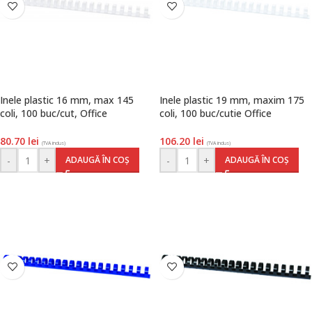
Inele plastic 16 mm, max 145
Inele plastic 19 mm, maxim 175
coli, 100 buc/cut, Office
coli, 100 buc/cutie Office
Products, alb
Products, alb
80.70
lei
106.20
lei
(TVA inclus)
(TVA inclus)
-
+
-
+
ADAUGĂ ÎN COȘ
ADAUGĂ ÎN COȘ