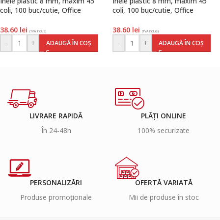
Inele plastic 8 mm, maxim 45
Inele plastic 8 mm, maxim 45
coli, 100 buc/cutie, Office
coli, 100 buc/cutie, Office
Products, alb
Products, albastru
38.60
lei
38.60
lei
(TVA inclus)
(TVA inclus)
-
+
-
+
ADAUGĂ ÎN COȘ
ADAUGĂ ÎN COȘ
LIVRARE RAPIDĂ
PLĂȚI ONLINE
În 24-48h
100% securizate
PERSONALIZĂRI
OFERTĂ VARIATĂ
Produse promoționale
Mii de produse în stoc