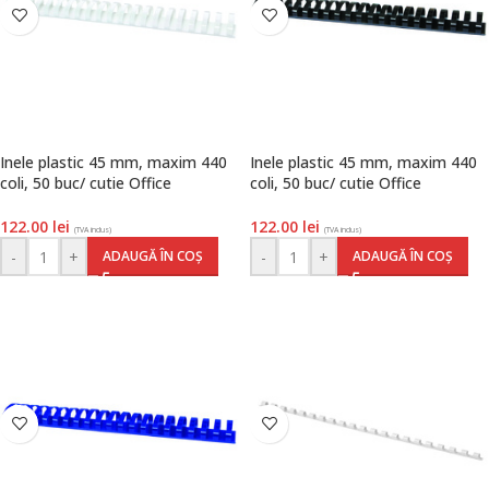
Inele plastic 45 mm, maxim 440
Inele plastic 45 mm, maxim 440
coli, 50 buc/ cutie Office
coli, 50 buc/ cutie Office
Products, alb
Products, negru
122.00
lei
122.00
lei
(TVA inclus)
(TVA inclus)
-
+
-
+
ADAUGĂ ÎN COȘ
ADAUGĂ ÎN COȘ