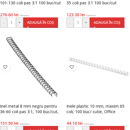
101-130 coli pas 3:1 100 buc/cut
35 coli pas 3:1 100 buc/cut
Fellowes
Fellowes
276.60
lei
123.30
lei
(TVA inclus)
(TVA inclus)
-
+
-
+
ADAUGĂ ÎN COȘ
ADAUGĂ ÎN COȘ
Inel metal 8 mm negru pentru
Inele plastic 10 mm, maxim 65
36-60 coli pas 3:1, 100 buc/cut,
coli, 100 buc/ cutie, Office
Fellowes
Products, alb
151.50
lei
44.10
lei
(TVA inclus)
(TVA inclus)