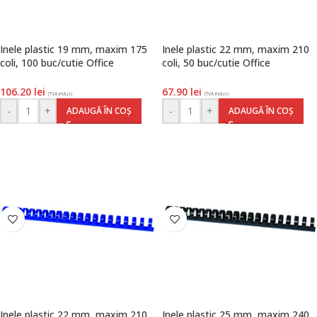
Inele plastic 19 mm, maxim 175
Inele plastic 22 mm, maxim 210
coli, 100 buc/cutie Office
coli, 50 buc/cutie Office
Products, albastru
Products, negru
106.20
lei
67.90
lei
(TVA inclus)
(TVA inclus)
-
+
-
+
ADAUGĂ ÎN COȘ
ADAUGĂ ÎN COȘ
Inele plastic 22 mm, maxim 210
Inele plastic 25 mm, maxim 240