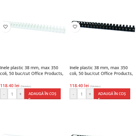
Inele plastic 38 mm, max 350
Inele plastic 38 mm, max 350
coli, 50 buc/cut Office Products,
coli, 50 buc/cut Office Products,
alb
negru
118.40
lei
118.40
lei
(TVA inclus)
(TVA inclus)
-
+
-
+
ADAUGĂ ÎN COȘ
ADAUGĂ ÎN COȘ