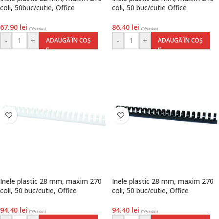
coli, 50buc/cutie, Office
coli, 50 buc/cutie Office
Products, albastru
Products, negru
67.90
lei
86.40
lei
(TVA inclus)
(TVA inclus)
-
+
-
+
ADAUGĂ ÎN COȘ
ADAUGĂ ÎN COȘ
Inele plastic 28 mm, maxim 270
Inele plastic 28 mm, maxim 270
coli, 50 buc/cutie, Office
coli, 50 buc/cutie, Office
Products, alb
Products, negru
94.40
lei
94.40
lei
(TVA inclus)
(TVA inclus)