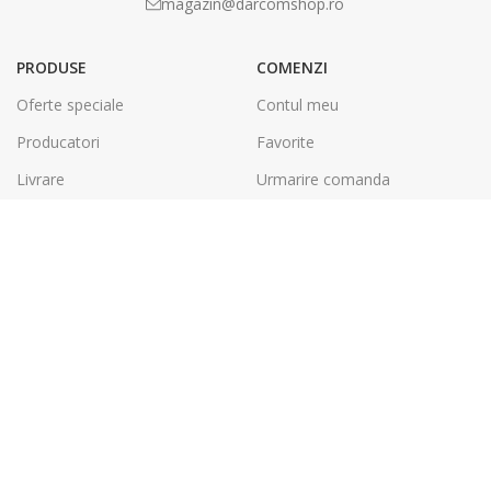
magazin@darcomshop.ro
PRODUSE
COMENZI
Oferte speciale
Contul meu
Producatori
Favorite
Livrare
Urmarire comanda
Plata
Politica de retur
LEGAL
DARCOM GROUP
Termeni și condiții
Tâmplărie Aluminiu & PVC
Politica de confidentialitate
Energie Solara
SOL
Tipografie & Print Digital
A.N.P.C.
Debitare, Printare CNC &
Laser