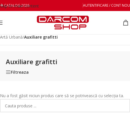
CATALOG 2026
AUTENTIFICARE / CONT NOU
Skip to main content
Prima pagină
/
Hobby, craft & Painting (Artă și creativitate)
/
Artă Urbană
/
Auxiliare grafitti
Auxiliare grafitti
Filtreaza
Nu a fost găsit niciun produs care să se potrivească cu selecția ta.