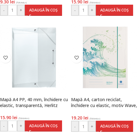
9.30
lei
15.90
lei
(TVA inclus)
(TVA inclus)
-
+
-
+
ADAUGĂ ÎN COȘ
ADAUGĂ ÎN COȘ
Mapă A4 PP, 40 mm, închidere cu
Mapă A4, carton reciclat,
elastic, transparentă, Herlitz
închidere cu elastic, motiv Wave,
seria Greeline, Herlitz
15.90
lei
19.20
lei
(TVA inclus)
(TVA inclus)
-
+
ADAUGĂ ÎN COȘ
-
+
ADAUGĂ ÎN COȘ