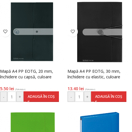
Mapă A4 PP EOTG, 20 mm,
Mapă A4 PP EOTG, 30 mm,
închidere cu capsă, culoare
închidere cu elastic, culoare
negru, Herlitz
negru, Herlitz
5.50
lei
13.40
lei
(TVA inclus)
(TVA inclus)
-
+
-
+
ADAUGĂ ÎN COȘ
ADAUGĂ ÎN COȘ