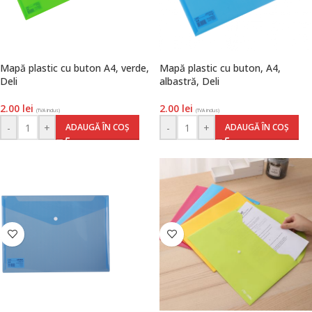
Mapă plastic cu buton A4, verde,
Mapă plastic cu buton, A4,
Deli
albastră, Deli
2.00
lei
2.00
lei
(TVA inclus)
(TVA inclus)
-
+
-
+
ADAUGĂ ÎN COȘ
ADAUGĂ ÎN COȘ