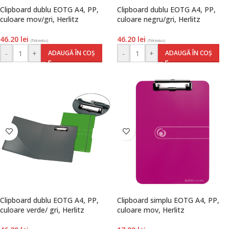
Clipboard dublu EOTG A4, PP,
Clipboard dublu EOTG A4, PP,
culoare mov/gri, Herlitz
culoare negru/gri, Herlitz
46.20
lei
46.20
lei
(TVA inclus)
(TVA inclus)
-
+
-
+
ADAUGĂ ÎN COȘ
ADAUGĂ ÎN COȘ
Clipboard dublu EOTG A4, PP,
Clipboard simplu EOTG A4, PP,
culoare verde/ gri, Herlitz
culoare mov, Herlitz