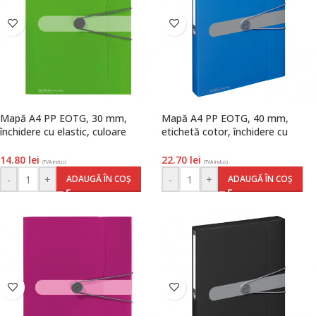
Mapă A4 PP EOTG, 30 mm,
Mapă A4 PP EOTG, 40 mm,
închidere cu elastic, culoare
etichetă cotor, închidere cu
verde, Herlitz
elastic, culoare albastru, Herlitz
14.80
lei
22.70
lei
(TVA inclus)
(TVA inclus)
-
+
-
+
ADAUGĂ ÎN COȘ
ADAUGĂ ÎN COȘ