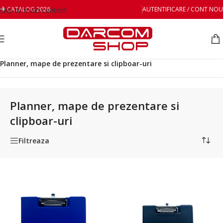
CATALOG 2026
AUTENTIFICARE / CONT NOU
Skip to main content
Prima pagină
/
Birotica si papetarie
/
Planner, mape de prezentare si clipboar-uri
Planner, mape de prezentare si
clipboar-uri
Filtreaza