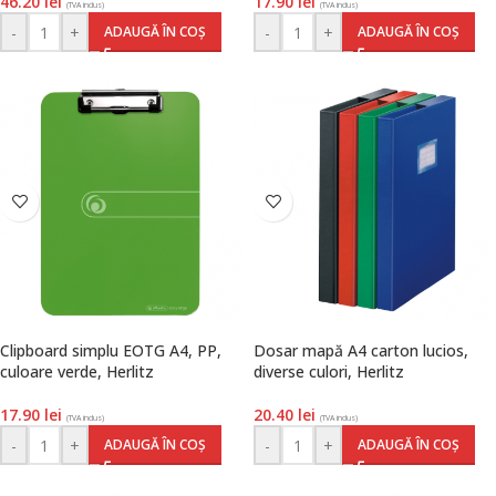
46.20
lei
17.90
lei
(TVA inclus)
(TVA inclus)
-
+
-
+
ADAUGĂ ÎN COȘ
ADAUGĂ ÎN COȘ
Clipboard simplu EOTG A4, PP,
Dosar mapă A4 carton lucios,
culoare verde, Herlitz
diverse culori, Herlitz
17.90
lei
20.40
lei
(TVA inclus)
(TVA inclus)
-
+
-
+
ADAUGĂ ÎN COȘ
ADAUGĂ ÎN COȘ