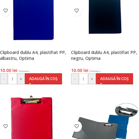
Clipboard dublu A4, plastifiat PP,
Clipboard dublu A4, plastifiat PP,
albastru, Optima
negru, Optima
10.00
lei
10.00
lei
(TVA inclus)
(TVA inclus)
-
+
-
+
ADAUGĂ ÎN COȘ
ADAUGĂ ÎN COȘ