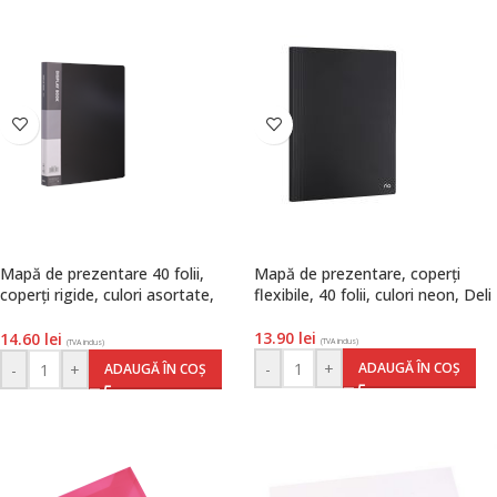
Mapă de prezentare 40 folii,
Mapă de prezentare, coperți
coperți rigide, culori asortate,
flexibile, 40 folii, culori neon, Deli
Deli
13.90
lei
14.60
lei
(TVA inclus)
(TVA inclus)
-
+
ADAUGĂ ÎN COȘ
-
+
ADAUGĂ ÎN COȘ