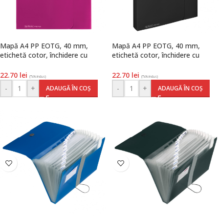
Mapă A4 PP EOTG, 40 mm,
Mapă A4 PP EOTG, 40 mm,
etichetă cotor, închidere cu
etichetă cotor, închidere cu
elastic, culoare mov, Herlitz
elastic, culoare negru, Herlitz
22.70
lei
22.70
lei
(TVA inclus)
(TVA inclus)
-
+
-
+
ADAUGĂ ÎN COȘ
ADAUGĂ ÎN COȘ