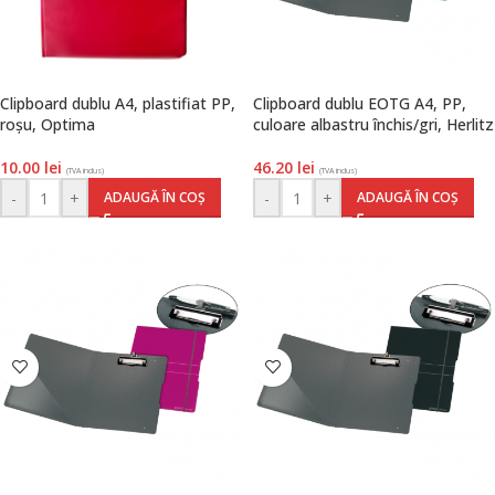
Clipboard dublu A4, plastifiat PP,
Clipboard dublu EOTG A4, PP,
roșu, Optima
culoare albastru închis/gri, Herlitz
10.00
lei
46.20
lei
(TVA inclus)
(TVA inclus)
-
+
-
+
ADAUGĂ ÎN COȘ
ADAUGĂ ÎN COȘ