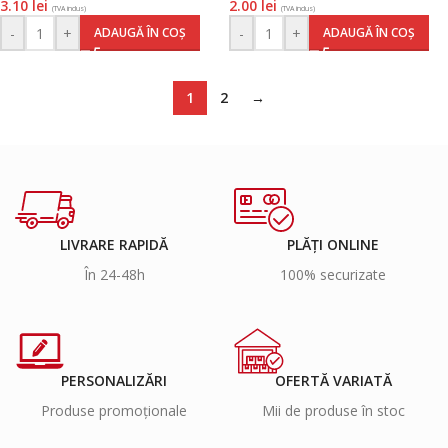
3.10
lei
2.00
lei
(TVA inclus)
(TVA inclus)
-
+
-
+
ADAUGĂ ÎN COȘ
ADAUGĂ ÎN COȘ
1
2
→
LIVRARE RAPIDĂ
PLĂȚI ONLINE
În 24-48h
100% securizate
PERSONALIZĂRI
OFERTĂ VARIATĂ
Produse promoționale
Mii de produse în stoc