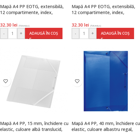
Mapă A4 PP EOTG, extensibilă,
Mapă A4 PP EOTG, extensibilă,
12 compartimente, index,
12 compartimente, index,
închidere cu elastic, culoare
închidere cu elastic, culoare
albastru, Herlitz
negru, Herlitz
32.30
lei
32.30
lei
(TVA inclus)
(TVA inclus)
-
+
-
+
ADAUGĂ ÎN COȘ
ADAUGĂ ÎN COȘ
Mapă A4 PP, 15 mm, închidere cu
Mapă A4 PP, 40 mm, închidere cu
elastic, culoare albă translucid,
elastic, culoare albastru regal,
Herlitz
Herlitz