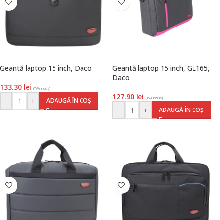
Geantă laptop 15 inch, Daco
Geantă laptop 15 inch, GL165,
Daco
133.30
lei
(TVA inclus)
127.90
lei
(TVA inclus)
-
+
ADAUGĂ ÎN COȘ
-
+
ADAUGĂ ÎN COȘ