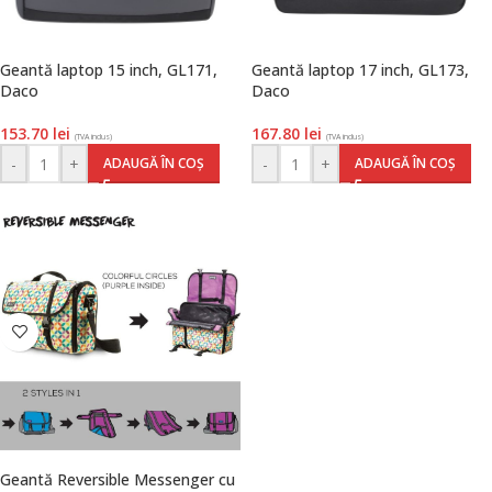
Geantă laptop 15 inch, GL171,
Geantă laptop 17 inch, GL173,
Daco
Daco
153.70
lei
167.80
lei
(TVA inclus)
(TVA inclus)
-
+
-
+
ADAUGĂ ÎN COȘ
ADAUGĂ ÎN COȘ
Geantă Reversible Messenger cu