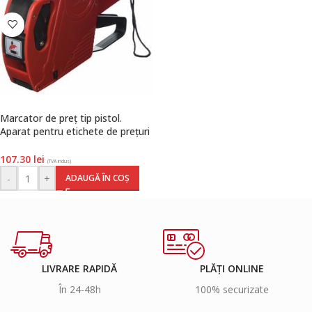
Marcator de preț tip pistol.
Aparat pentru etichete de prețuri
21 x 12 mm, 8 caractere, 1 rând,
roșu, Q-Connect
107.30
lei
(TVA inclus)
-
+
ADAUGĂ ÎN COȘ
LIVRARE RAPIDĂ
PLĂȚI ONLINE
În 24-48h
100% securizate