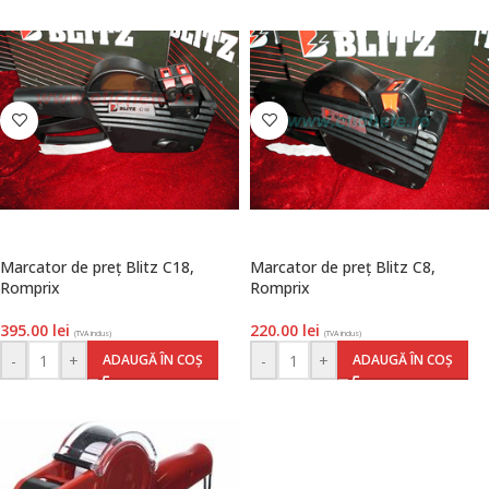
Marcator de preţ Blitz C18,
Marcator de preţ Blitz C8,
Romprix
Romprix
395.00
lei
220.00
lei
(TVA inclus)
(TVA inclus)
-
+
-
+
ADAUGĂ ÎN COȘ
ADAUGĂ ÎN COȘ