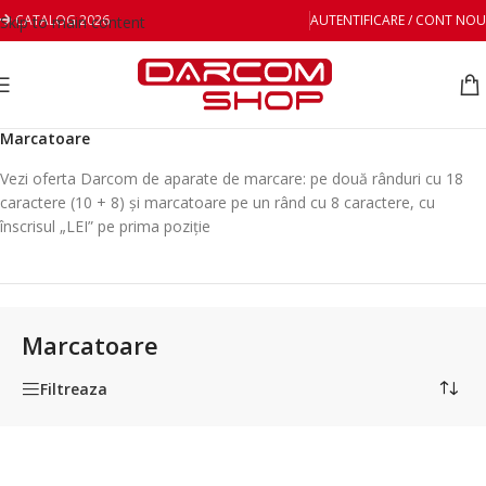
CATALOG 2026
AUTENTIFICARE / CONT NOU
Skip to main content
Prima pagină
/
Ambalare si marcare
/
Etichete preț și marcatoare
/
Marcatoare
Vezi oferta Darcom de aparate de marcare: pe două rânduri cu 18
caractere (10 + 8) și marcatoare pe un rând cu 8 caractere, cu
înscrisul „LEI” pe prima poziţie
Marcatoare
Filtreaza