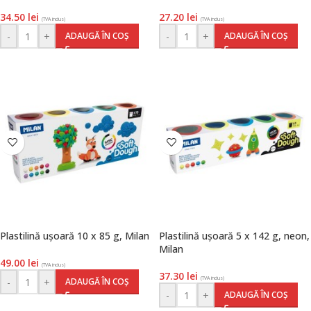
34.50
lei
27.20
lei
(TVA inclus)
(TVA inclus)
-
+
-
+
ADAUGĂ ÎN COȘ
ADAUGĂ ÎN COȘ
Plastilină ușoară 10 x 85 g, Milan
Plastilină ușoară 5 x 142 g, neon,
Milan
49.00
lei
(TVA inclus)
37.30
lei
(TVA inclus)
-
+
ADAUGĂ ÎN COȘ
-
+
ADAUGĂ ÎN COȘ