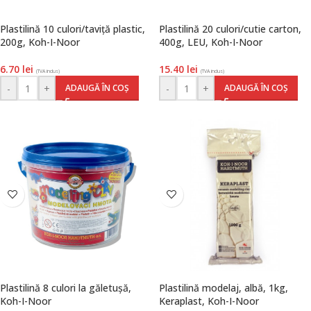
Plastilină 10 culori/taviță plastic,
Plastilină 20 culori/cutie carton,
200g, Koh-I-Noor
400g, LEU, Koh-I-Noor
6.70
lei
15.40
lei
(TVA inclus)
(TVA inclus)
-
+
-
+
ADAUGĂ ÎN COȘ
ADAUGĂ ÎN COȘ
Plastilină 8 culori la găletușă,
Plastilină modelaj, albă, 1kg,
Koh-I-Noor
Keraplast, Koh-I-Noor