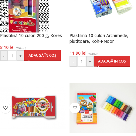
Plastilină 10 culori 200 g, Kores
Plastilină 10 culori Archimede,
plutitoare, Koh-I-Noor
8.10
lei
(TVA inclus)
11.90
lei
(TVA inclus)
-
+
ADAUGĂ ÎN COȘ
-
+
ADAUGĂ ÎN COȘ