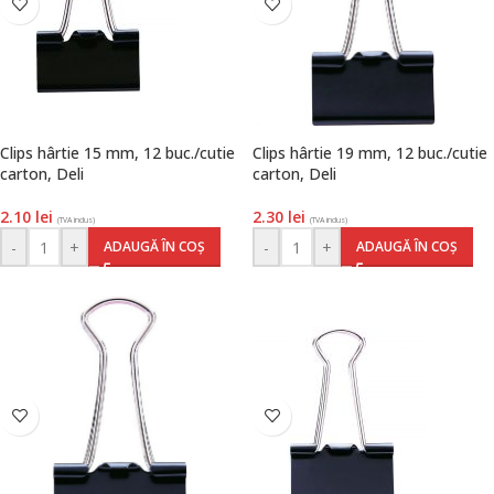
Clips hârtie 15 mm, 12 buc./cutie
Clips hârtie 19 mm, 12 buc./cutie
carton, Deli
carton, Deli
2.10
lei
2.30
lei
(TVA inclus)
(TVA inclus)
-
+
-
+
ADAUGĂ ÎN COȘ
ADAUGĂ ÎN COȘ