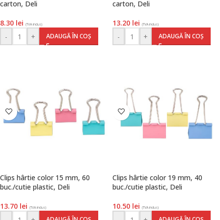
carton, Deli
carton, Deli
8.30
lei
13.20
lei
(TVA inclus)
(TVA inclus)
-
+
-
+
ADAUGĂ ÎN COȘ
ADAUGĂ ÎN COȘ
Clips hârtie color 15 mm, 60
Clips hârtie color 19 mm, 40
buc./cutie plastic, Deli
buc./cutie plastic, Deli
13.70
lei
10.50
lei
(TVA inclus)
(TVA inclus)
-
+
-
+
ADAUGĂ ÎN COȘ
ADAUGĂ ÎN COȘ