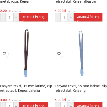
metal, roșu, Kejea
retractabil, Kejea, albastru
2.20
lei
4.00
lei
(TVA inclus)
(TVA inclus)
-
+
-
+
ADAUGĂ ÎN COȘ
ADAUGĂ ÎN COȘ
Lanyard textil, 15 mm latime, clip
Lanyard textil, 15 mm latime, clip
retractabil, Kejea, cafeniu
retractabil, Kejea, gri
4.00
lei
4.00
lei
(TVA inclus)
(TVA inclus)
-
+
-
+
ADAUGĂ ÎN COȘ
ADAUGĂ ÎN COȘ