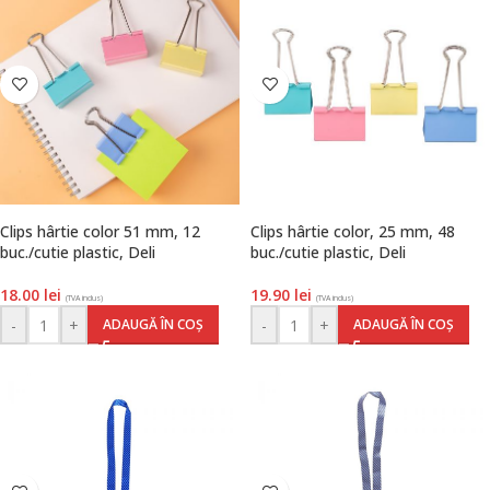
Clips hârtie color 51 mm, 12
Clips hârtie color, 25 mm, 48
buc./cutie plastic, Deli
buc./cutie plastic, Deli
18.00
lei
19.90
lei
(TVA inclus)
(TVA inclus)
-
+
-
+
ADAUGĂ ÎN COȘ
ADAUGĂ ÎN COȘ