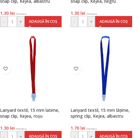
snap clip, Kejea, albastru
snap clip, Kejea, negru
1.30
lei
1.30
lei
(TVA inclus)
(TVA inclus)
-
+
-
+
ADAUGĂ ÎN COȘ
ADAUGĂ ÎN COȘ
Lanyard textil, 15 mm latime,
Lanyard textil, 15 mm lățime,
snap clip, Kejea, roșu
spring clip, Kejea, albastru
1.30
lei
1.70
lei
(TVA inclus)
(TVA inclus)
-
+
-
+
ADAUGĂ ÎN COȘ
ADAUGĂ ÎN COȘ