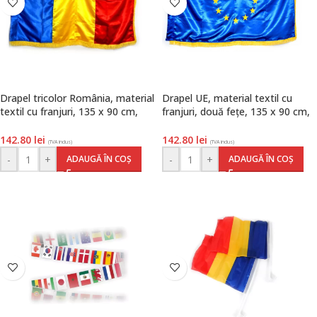
Drapel tricolor România, material
Drapel UE, material textil cu
textil cu franjuri, 135 x 90 cm,
franjuri, două fețe, 135 x 90 cm,
Arhi Design
Arhi Design
142.80
lei
142.80
lei
(TVA inclus)
(TVA inclus)
-
+
-
+
ADAUGĂ ÎN COȘ
ADAUGĂ ÎN COȘ