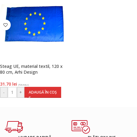
Steag UE, material textil, 120 x
80 cm, Arhi Design
31.70
lei
(TVA inclus)
-
+
ADAUGĂ ÎN COȘ