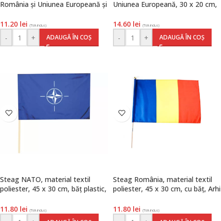
România și Uniunea Europeană și
Uniunea Europeană, 30 x 20 cm,
suport, Arhi Design
Arhi Design
11.20
lei
14.60
lei
(TVA inclus)
(TVA inclus)
-
+
-
+
ADAUGĂ ÎN COȘ
ADAUGĂ ÎN COȘ
Steag NATO, material textil
Steag România, material textil
poliester, 45 x 30 cm, băț plastic,
poliester, 45 x 30 cm, cu băț, Arhi
Arhi Design
Design
11.80
lei
11.80
lei
(TVA inclus)
(TVA inclus)