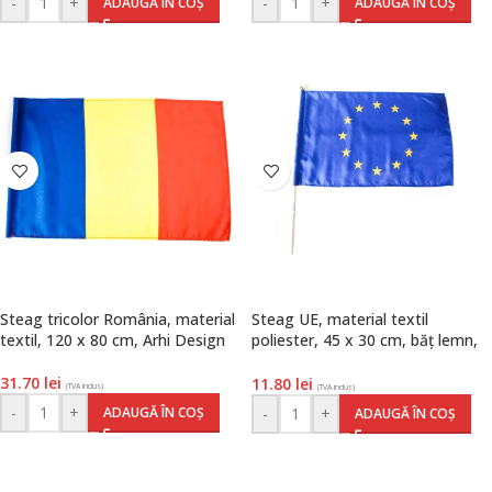
-
+
-
+
ADAUGĂ ÎN COȘ
ADAUGĂ ÎN COȘ
Steag tricolor România, material
Steag UE, material textil
textil, 120 x 80 cm, Arhi Design
poliester, 45 x 30 cm, băț lemn,
Arhi Design
31.70
lei
11.80
lei
(TVA inclus)
(TVA inclus)
-
+
ADAUGĂ ÎN COȘ
-
+
ADAUGĂ ÎN COȘ