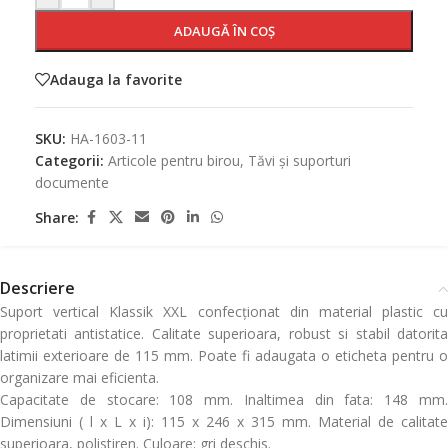
ADAUGĂ ÎN COȘ
Adauga la favorite
SKU:
HA-1603-11
Categorii:
Articole pentru birou
,
Tăvi și suporturi
documente
Share:
Descriere
Suport vertical Klassik XXL confecționat din material plastic cu
proprietati antistatice. Calitate superioara, robust si stabil datorita
latimii exterioare de 115 mm. Poate fi adaugata o eticheta pentru o
organizare mai eficienta.
Capacitate de stocare: 108 mm. Inaltimea din fata: 148 mm.
Dimensiuni ( l x L x i): 115 x 246 x 315 mm. Material de calitate
superioara, polistiren. Culoare: gri deschis.