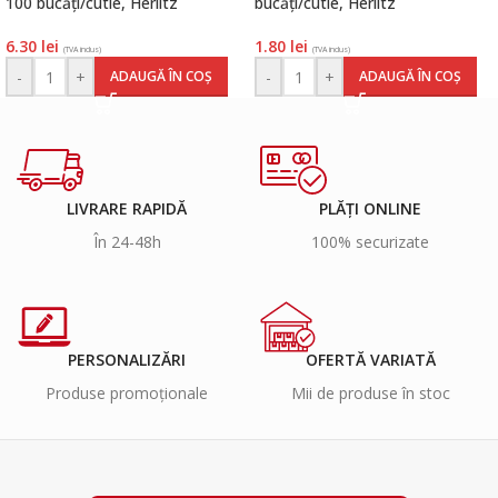
100 bucăți/cutie, Herlitz
bucăți/cutie, Herlitz
6.30
lei
1.80
lei
(TVA inclus)
(TVA inclus)
-
+
-
+
ADAUGĂ ÎN COȘ
ADAUGĂ ÎN COȘ
LIVRARE RAPIDĂ
PLĂȚI ONLINE
În 24-48h
100% securizate
PERSONALIZĂRI
OFERTĂ VARIATĂ
Produse promoționale
Mii de produse în stoc