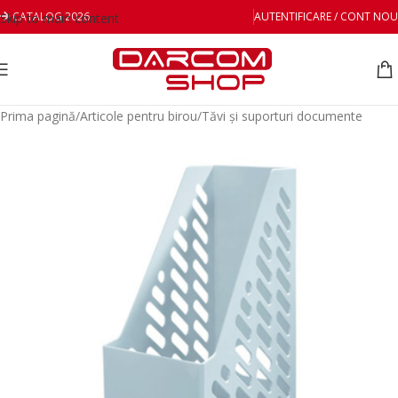
CATALOG 2026
AUTENTIFICARE / CONT NOU
Skip to main content
Prima pagină
/
Articole pentru birou
/
Tăvi și suporturi documente