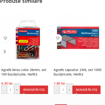
Produse similare
Agrafe birou color 26mm, set
Agrafe capsator 24/6, set 1000
100 bucăți/cutie, Herlitz
bucăți/cutie, Herlitz
6.30
lei
1.80
lei
(TVA inclus)
(TVA inclus)
-
+
-
+
ADAUGĂ ÎN COȘ
ADAUGĂ ÎN COȘ