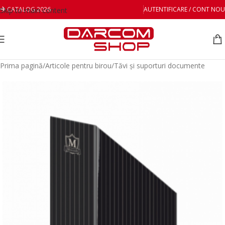
CATALOG 2026
AUTENTIFICARE / CONT NOU
Skip to main content
Prima pagină
/
Articole pentru birou
/
Tăvi și suporturi documente