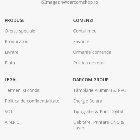
magazin@darcomshop.ro
PRODUSE
COMENZI
Oferte speciale
Contul meu
Producatori
Favorite
Livrare
Urmarire comanda
Plata
Politica de retur
LEGAL
DARCOM GROUP
Termeni și condiții
Tâmplărie Aluminiu & PVC
Politica de confidentialitate
Energie Solara
SOL
Tipografie & Print Digital
A.N.P.C.
Debitare, Printare CNC &
Laser