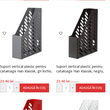
Suport vertical plastic pentru
Suport vertical plastic pentru
cataloage Han Klassik, gri închis,
cataloage Han Klassik, negru,
Han
Han
23.40
lei
23.40
lei
(TVA inclus)
(TVA inclus)
-
+
-
+
ADAUGĂ ÎN COȘ
ADAUGĂ ÎN COȘ