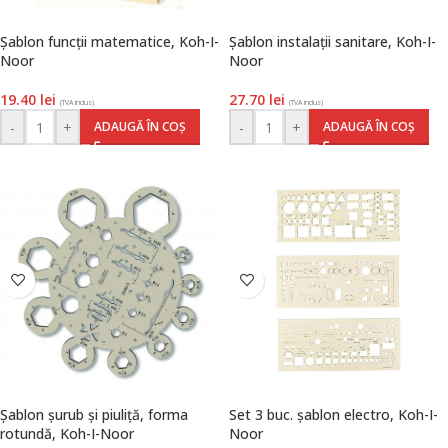
Șablon funcții matematice, Koh-I-
Șablon instalații sanitare, Koh-I-
Noor
Noor
19.40
lei
27.70
lei
(TVA inclus)
(TVA inclus)
-
+
-
+
ADAUGĂ ÎN COȘ
ADAUGĂ ÎN COȘ
Șablon șurub și piuliță, forma
Set 3 buc. șablon electro, Koh-I-
rotundă, Koh-I-Noor
Noor