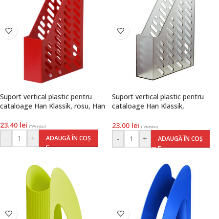
Suport vertical plastic pentru
Suport vertical plastic pentru
cataloage Han Klassik, rosu, Han
cataloage Han Klassik,
transparent gri, Han
23.40
lei
23.00
lei
(TVA inclus)
(TVA inclus)
-
+
ADAUGĂ ÎN COȘ
-
+
ADAUGĂ ÎN COȘ