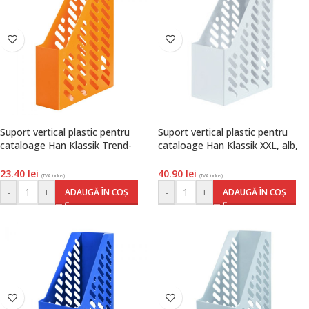
Suport vertical plastic pentru
Suport vertical plastic pentru
cataloage Han Klassik Trend-
cataloage Han Klassik XXL, alb,
colours, orange, Han
Han
23.40
lei
40.90
lei
(TVA inclus)
(TVA inclus)
-
+
-
+
ADAUGĂ ÎN COȘ
ADAUGĂ ÎN COȘ