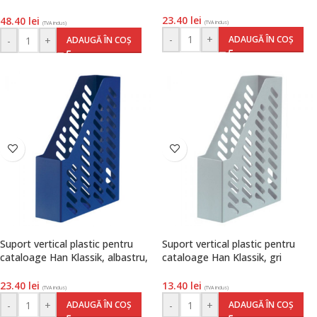
transparent mat, Han
23.40
lei
48.40
lei
(TVA inclus)
(TVA inclus)
-
+
ADAUGĂ ÎN COȘ
-
+
ADAUGĂ ÎN COȘ
Suport vertical plastic pentru
Suport vertical plastic pentru
cataloage Han Klassik, albastru,
cataloage Han Klassik, gri
Han
deschis, Han
23.40
lei
13.40
lei
(TVA inclus)
(TVA inclus)
-
+
-
+
ADAUGĂ ÎN COȘ
ADAUGĂ ÎN COȘ