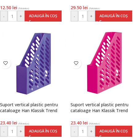
12.50
lei
29.50
lei
(TVA inclus)
(TVA inclus)
-
+
-
+
ADAUGĂ ÎN COȘ
ADAUGĂ ÎN COȘ
Suport vertical plastic pentru
Suport vertical plastic pentru
cataloage Han Klassik Trend
cataloage Han Klassik Trend
colours, lila, Han
colours, roz, Han
23.40
lei
23.40
lei
(TVA inclus)
(TVA inclus)
-
+
-
+
ADAUGĂ ÎN COȘ
ADAUGĂ ÎN COȘ