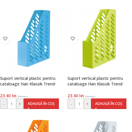
Suport vertical plastic pentru
Suport vertical plastic pentru
cataloage Han Klassik Trend-
cataloage Han Klassik Trend-
colours, hell bleu, Han
colours, lemon, Han
23.40
lei
23.40
lei
(TVA inclus)
(TVA inclus)
-
+
-
+
ADAUGĂ ÎN COȘ
ADAUGĂ ÎN COȘ