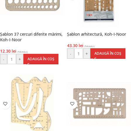
Șablon 37 cercuri diferite mărimi,
Șablon arhitectură, Koh-I-Noor
Koh-I-Noor
43.30
lei
(TVA inclus)
12.30
lei
(TVA inclus)
-
+
ADAUGĂ ÎN COȘ
-
+
ADAUGĂ ÎN COȘ