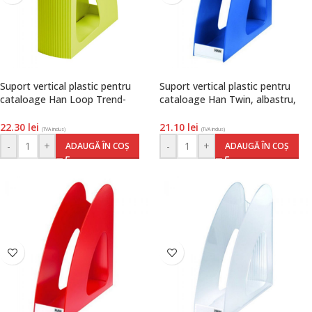
Suport vertical plastic pentru
Suport vertical plastic pentru
cataloage Han Loop Trend-
cataloage Han Twin, albastru,
Colours, lemon, Han
Han
22.30
lei
21.10
lei
(TVA inclus)
(TVA inclus)
-
+
-
+
ADAUGĂ ÎN COȘ
ADAUGĂ ÎN COȘ