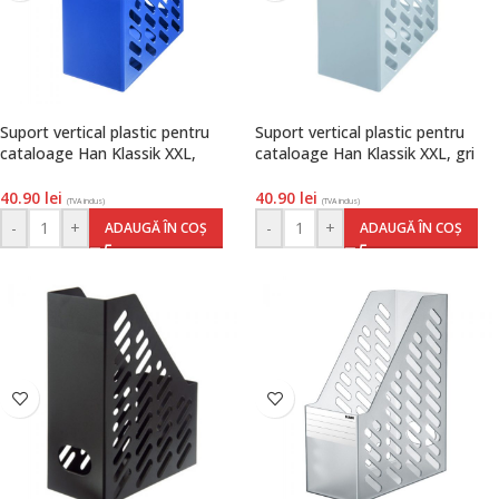
Suport vertical plastic pentru
Suport vertical plastic pentru
cataloage Han Klassik XXL,
cataloage Han Klassik XXL, gri
albastru, Han
deschis, Han
40.90
lei
40.90
lei
(TVA inclus)
(TVA inclus)
-
+
-
+
ADAUGĂ ÎN COȘ
ADAUGĂ ÎN COȘ