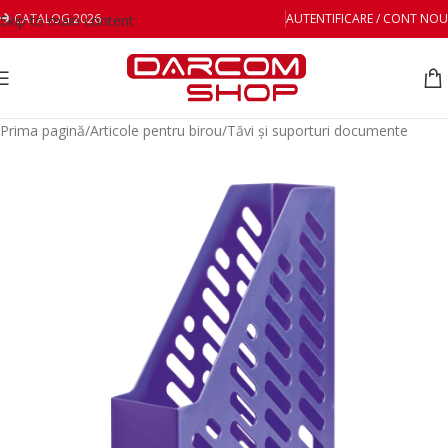
CATALOG 2026
AUTENTIFICARE / CONT NOU
Skip to main content
Prima pagină
/
Articole pentru birou
/
Tăvi și suporturi documente