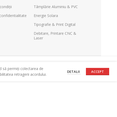
condiții
Tâmplărie Aluminiu & PVC
confidentialitate
Energie Solara
Tipografie & Print Digital
Debitare, Printare CNC &
Laser
d să permiți colectarea de
DETALII
ACCEPT
litatea retragerii acordului.