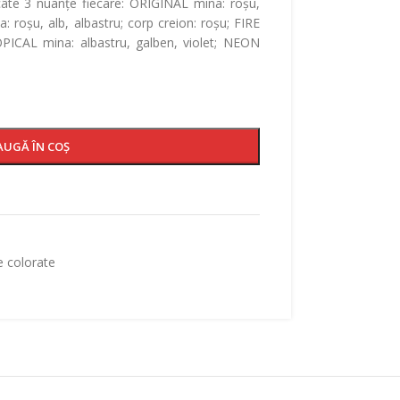
câte 3 nuanțe fiecare: ORIGINAL mina: roșu,
 roșu, alb, albastru; corp creion: roșu; FIRE
OPICAL mina: albastru, galben, violet; NEON
AUGĂ ÎN COȘ
e colorate