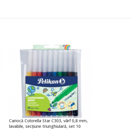
Cariocă Colorella Star C303, vârf 0,8 mm,
Cerneală 4001® î
lavabile, secțiune triunghiulară, set 10
albastru închis, P