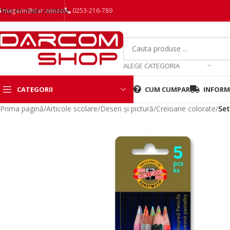
Skip to main content
magazin@darcom.ro
0253-216-789
ALEGE CATEGORIA
CATEGORII
CUM CUMPAR
INFORMA
Prima pagină
/
Articole scolare
/
Desen și pictură
/
Creioane colorate
/
Set