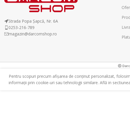
Ofer
Prod
Strada Popa Șapcă, Nr. 6A
Livr
0253-216-789
magazin@darcomshop.ro
Plat
Darco
Pentru scopuri precum afișarea de conținut personalizat, folosi
informații prin cookie-uri sau tehnologii similare. Află in sectiune