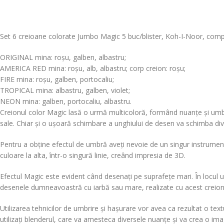
Set 6 creioane colorate Jumbo Magic 5 buc/blister, Koh-I-Noor, comp
ORIGINAL mina: roșu, galben, albastru;
AMERICA RED mina: roșu, alb, albastru; corp creion: roșu;
FIRE mina: roșu, galben, portocaliu;
TROPICAL mina: albastru, galben, violet;
NEON mina: galben, portocaliu, albastru.
Creionul color Magic lasă o urmă multicoloră, formând nuanțe și umbre.
sale. Chiar și o ușoară schimbare a unghiului de desen va schimba dive
Pentru a obține efectul de umbră aveți nevoie de un singur instrument
culoare la alta, într-o singură linie, creând impresia de 3D.
Efectul Magic este evident când desenați pe suprafețe mari. În locul 
desenele dumneavoastră cu iarbă sau mare, realizate cu acest creion,
Utilizarea tehnicilor de umbrire și hașurare vor avea ca rezultat o text
utilizați blenderul, care va amesteca diversele nuanțe și va crea o im