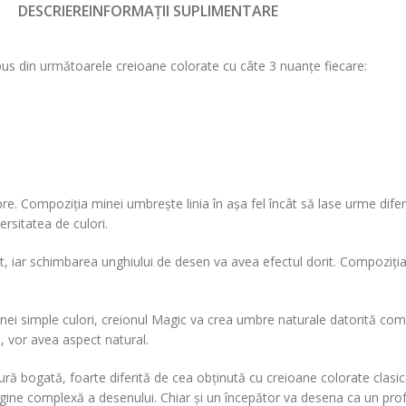
DESCRIERE
INFORMAȚII SUPLIMENTARE
us din următoarele creioane colorate cu câte 3 nuanțe fiecare:
 Compoziția minei umbrește linia în așa fel încât să lase urme diferite
rsitatea de culori.
, iar schimbarea unghiului de desen va avea efectul dorit. Compoziția 
unei simple culori, creionul Magic va crea umbre naturale datorită co
 vor avea aspect natural.
ură bogată, foarte diferită de cea obținută cu creioane colorate clasice.
agine complexă a desenului. Chiar și un începător va desena ca un prof