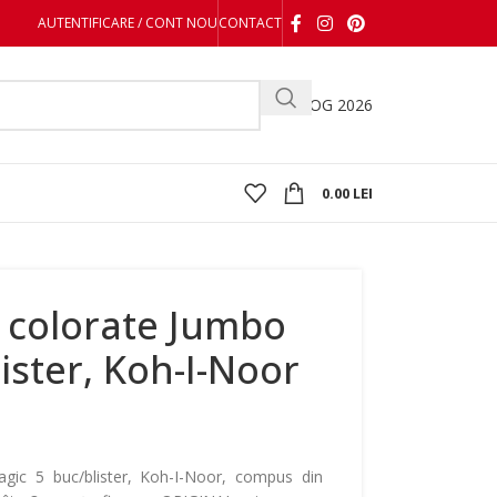
AUTENTIFICARE / CONT NOU
CONTACT
CATALOG 2026
0.00
LEI
e colorate Jumbo
ister, Koh-I-Noor
gic 5 buc/blister, Koh-I-Noor, compus din