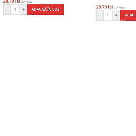
28.70
lei
(TVA inclus)
28.70
lei
(TVA inclus)
-
+
ADAUGĂ ÎN COȘ
-
+
ADAUG