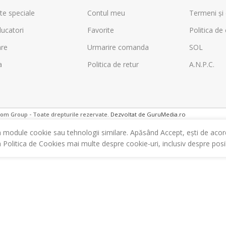
te speciale
Contul meu
Termeni și 
ucatori
Favorite
Politica de 
are
Urmarire comanda
SOL
a
Politica de retur
A.N.P.C.
m Group - Toate drepturile rezervate.
Dezvoltat de GuruMedia.ro
m module cookie sau tehnologii similare. Apăsând Accept, ești de acor
a Politica de Cookies mai multe despre cookie-uri, inclusiv despre posibi