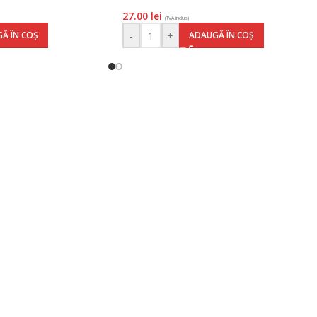
27.00
lei
(TVA inclus)
-
+
Ă ÎN COȘ
ADAUGĂ ÎN COȘ