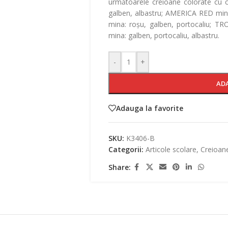
următoarele creioane colorate cu 
galben, albastru; AMERICA RED mina:
mina: roșu, galben, portocaliu; TR
mina: galben, portocaliu, albastru.
-
+
AD
Adauga la favorite
SKU:
K3406-B
Categorii:
Articole scolare
,
Creioan
Share: