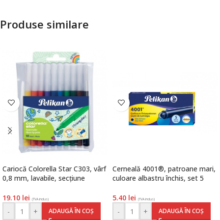
Produse similare
Cariocă Colorella Star C303, vârf
Cerneală 4001®, patroane mari,
0,8 mm, lavabile, secțiune
culoare albastru închis, set 5
triunghiulară, set 10 culori,
bucăți, Pelikan
Pelikan
19.10
lei
5.40
lei
(TVA inclus)
(TVA inclus)
-
+
-
+
ADAUGĂ ÎN COȘ
ADAUGĂ ÎN COȘ