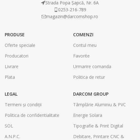
Strada Popa Șapcă, Nr. 6A
0253-216-789
magazin@darcomshop.ro
PRODUSE
COMENZI
Oferte speciale
Contul meu
Producatori
Favorite
Livrare
Urmarire comanda
Plata
Politica de retur
LEGAL
DARCOM GROUP
Termeni și condiții
Tâmplărie Aluminiu & PVC
Politica de confidentialitate
Energie Solara
SOL
Tipografie & Print Digital
A.N.P.C.
Debitare, Printare CNC &