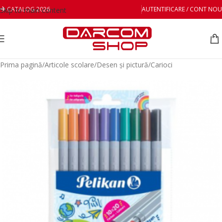
CATALOG 2026
AUTENTIFICARE / CONT NOU
Skip to main content
Prima pagină
/
Articole scolare
/
Desen și pictură
/
Carioci