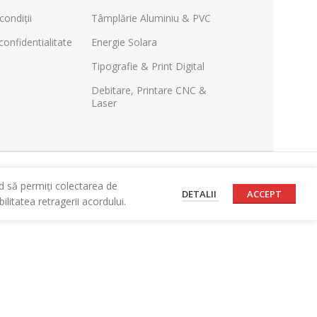
condiții
Tâmplărie Aluminiu & PVC
confidentialitate
Energie Solara
Tipografie & Print Digital
Debitare, Printare CNC &
Laser
d să permiți colectarea de
DETALII
ACCEPT
litatea retragerii acordului.