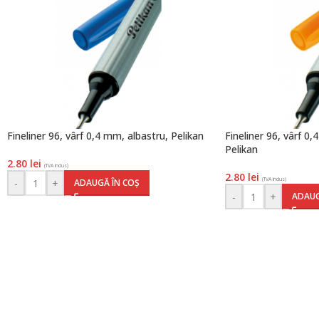
Fineliner 96, vârf 0,4 mm, albastru, Pelikan
Fineliner 96, vârf 0,
Pelikan
2.80
lei
(TVA inclus)
2.80
lei
(TVA inclus)
-
+
ADAUGĂ ÎN COȘ
-
+
ADAUG