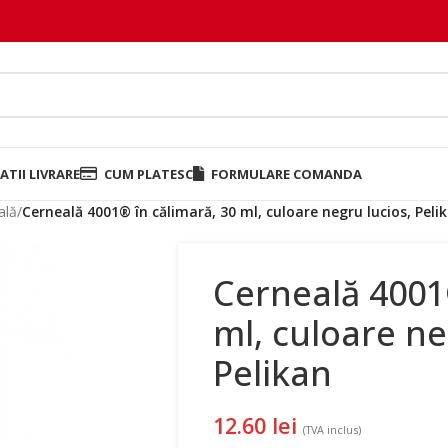
TII LIVRARE
CUM PLATESC
FORMULARE COMANDA
ală
/
Cerneală 4001® în călimară, 30 ml, culoare negru lucios, Peli
Cerneală 4001
ml, culoare ne
Pelikan
12.60
lei
(TVA inclus)