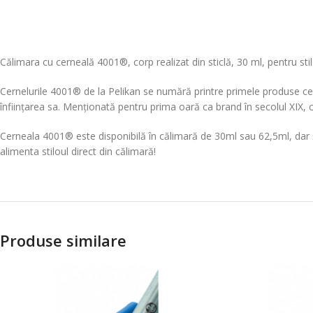
Călimara cu cerneală 4001®, corp realizat din sticlă, 30 ml, pentru sti
Cernelurile 4001® de la Pelikan se numără printre primele produse ce 
înființarea sa. Menționată pentru prima oară ca brand în secolul XIX, c
Cerneala 4001® este disponibilă în călimară de 30ml sau 62,5ml, dar 
alimenta stiloul direct din călimară!
Produse similare