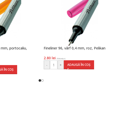
4 mm, portocaliu,
Fineliner 96, vârf 0,4 mm, roz, Pelikan
2.80
lei
(TVA inclus)
-
+
ADAUGĂ ÎN COȘ
Ă ÎN COȘ