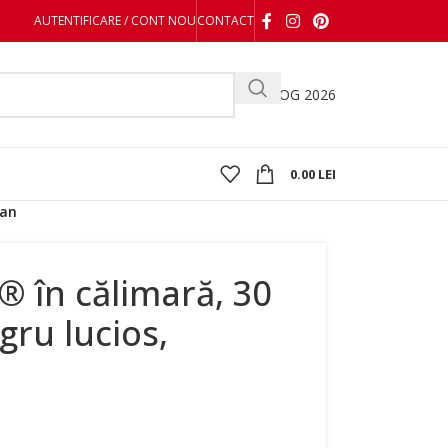
AUTENTIFICARE / CONT NOU
CONTACT
CATALOG 2026
0.00
LEI
kan
® în călimară, 30
gru lucios,