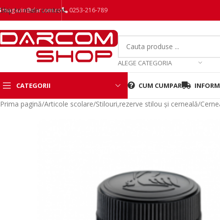
Skip to main content
magazin@darcom.ro
0253-216-789
ALEGE CATEGORIA
CATEGORII
CUM CUMPAR
INFORMA
Prima pagină
/
Articole scolare
/
Stilouri,rezerve stilou și cerneală
/
Cerne