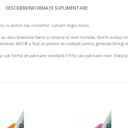
DESCRIERE
INFORMAȚII SUPLIMENTARE
lou cu piston sau convertor, culoare negru lucios.
au adus brandului faimă și renume la nivel mondial, fiind în același t
erneală 4001® a fost un prieten de nădejde pentru generații întregi de 
și sub formă de patroane standard (TP/6) sau patroane mari. Sfatul pr