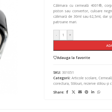
Călimara cu cerneală 4001®, corp r
piston sau convertor, culoare negr
călimară de 30ml sau 62,5ml, dar ș
patroane mari.
-
+
AD
Adauga la favorite
SKU:
301051
Categorii:
Articole scolare
,
Cerneal
corectura
,
Stilouri, rezerve stilou și 
Share: