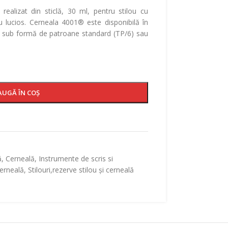
ealizat din sticlă, 30 ml, pentru stilou cu
u lucios. Cerneala 4001® este disponibilă în
i sub formă de patroane standard (TP/6) sau
AUGĂ ÎN COȘ
ă
,
Cerneală
,
Instrumente de scris si
cerneală
,
Stilouri,rezerve stilou și cerneală