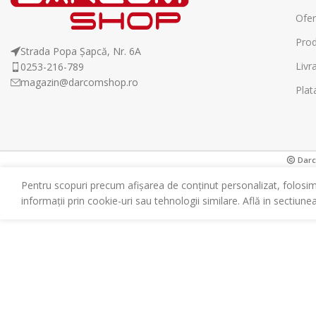
Ofer
Prod
Strada Popa Șapcă, Nr. 6A
Livr
0253-216-789
magazin@darcomshop.ro
Plat
Darco
Pentru scopuri precum afișarea de conținut personalizat, folosi
informații prin cookie-uri sau tehnologii similare. Află in sectiune