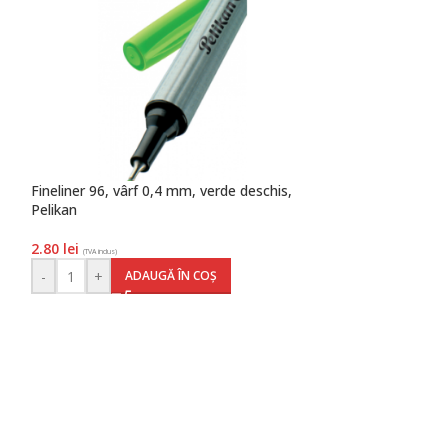
Fineliner 96, vârf 0,4 mm, verde deschis,
Pix snap K10, co
Pelikan
blister, Pelikan
2.80
lei
31.20
lei
(TVA inclus)
(TVA inclus)
-
+
-
+
ADAUGĂ ÎN COȘ
AD