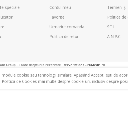
te speciale
Contul meu
Termeni și 
ucatori
Favorite
Politica de 
are
Urmarire comanda
SOL
a
Politica de retur
A.N.P.C.
m Group - Toate drepturile rezervate.
Dezvoltat de GuruMedia.ro
m module cookie sau tehnologii similare. Apăsând Accept, ești de acor
a Politica de Cookies mai multe despre cookie-uri, inclusiv despre posibi