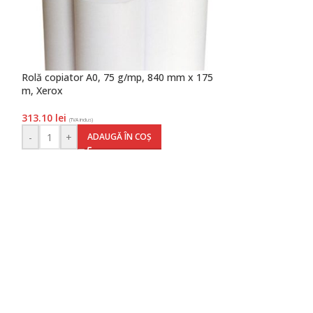
Rolă copiator A0, 75 g/mp, 840 mm x 175
Rolă copiator A
m, Xerox
m, Xerox
313.10
lei
156.50
lei
(TVA inclus)
(TVA inclus)
-
+
-
+
ADAUGĂ ÎN COȘ
AD