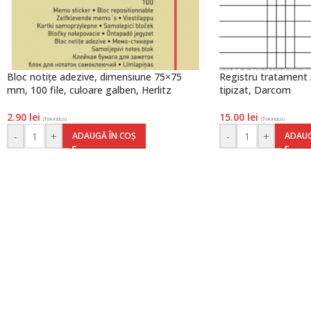
Bloc notițe adezive, dimensiune 75×75
Registru tratament A
mm, 100 file, culoare galben, Herlitz
tipizat, Darcom
2.90
lei
15.00
lei
(TVA inclus)
(TVA inclus)
-
+
-
+
ADAUGĂ ÎN COȘ
ADAUG