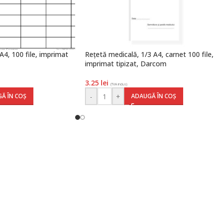
4, 100 file, imprimat
Rețetă medicală, 1/3 A4, carnet 100 file,
imprimat tipizat, Darcom
3.25
lei
(TVA inclus)
-
+
Ă ÎN COȘ
ADAUGĂ ÎN COȘ