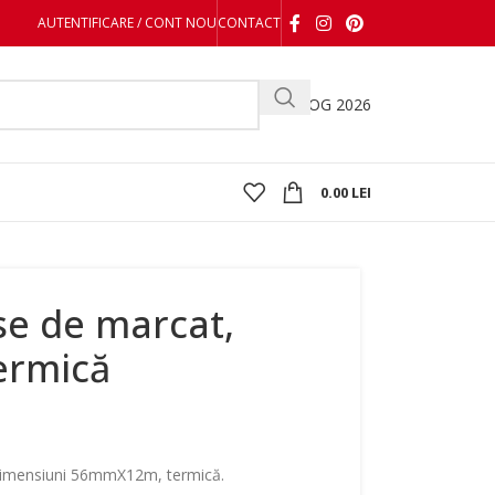
AUTENTIFICARE / CONT NOU
CONTACT
CATALOG 2026
0.00
LEI
se de marcat,
ermică
 dimensiuni 56mmX12m, termică.