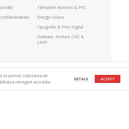
condiții
Tâmplărie Aluminiu & PVC
confidentialitate
Energie Solara
Tipografie & Print Digital
Debitare, Printare CNC &
Laser
d să permiți colectarea de
DETALII
ACCEPT
litatea retragerii acordului.