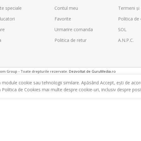
te speciale
Contul meu
Termeni și 
ucatori
Favorite
Politica de 
are
Urmarire comanda
SOL
a
Politica de retur
A.N.P.C.
m Group - Toate drepturile rezervate.
Dezvoltat de GuruMedia.ro
m module cookie sau tehnologii similare. Apăsând Accept, ești de acor
a Politica de Cookies mai multe despre cookie-uri, inclusiv despre posibi