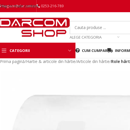
Skip to main content
magazin@darcom.ro
0253-216-789
ALEGE CATEGORIA
CATEGORII
CUM CUMPAR
INFORMA
Prima pagină
/
Hartie & articole din hârtie
/
Articole din hârtie
/
Role hâr