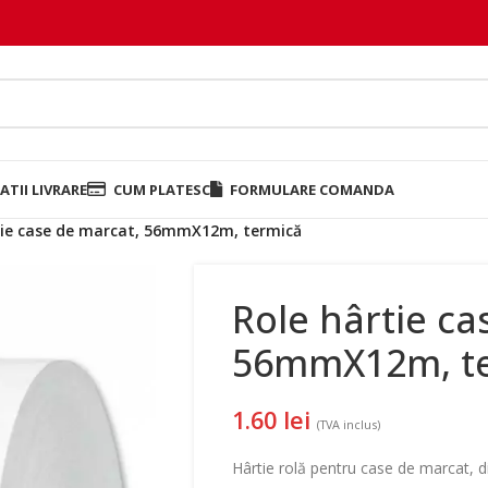
TII LIVRARE
CUM PLATESC
FORMULARE COMANDA
tie case de marcat, 56mmX12m, termică
Role hârtie ca
56mmX12m, t
1.60
lei
(TVA inclus)
Hârtie rolă pentru case de marcat,