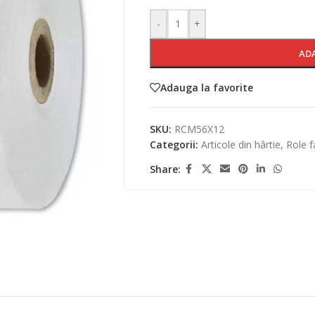
-
+
AD
Adauga la favorite
SKU:
RCM56X12
Categorii:
Articole din hârtie
,
Role f
Share: