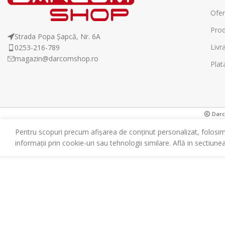
Ofer
Prod
Strada Popa Șapcă, Nr. 6A
Livr
0253-216-789
magazin@darcomshop.ro
Plat
Darco
Pentru scopuri precum afișarea de conținut personalizat, folosi
informații prin cookie-uri sau tehnologii similare. Află in sectiune