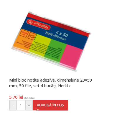
Mini bloc notițe adezive, dimensiune 20×50
Registru repertoa
mm, 50 file, set 4 bucăți, Herlitz
coperți carton, He
5.70
lei
34.60
lei
(TVA inclus)
(TVA inclus)
-
+
-
+
ADAUGĂ ÎN COȘ
AD