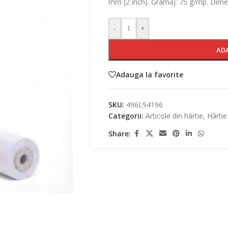
mm (2 inch). Gramaj: 75 g/mp. Dim
-
+
AD
Adauga la favorite
SKU:
496L94196
Categorii:
Articole din hârtie
,
Hârtie
Share: