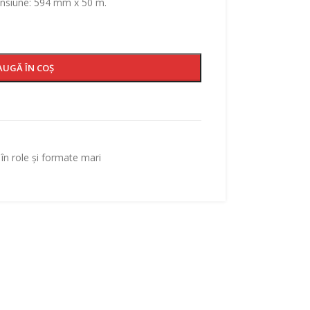
ensiune: 594 mm x 50 m.
AUGĂ ÎN COȘ
 în role și formate mari