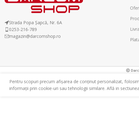
Ofer
Prod
Strada Popa Șapcă, Nr. 6A
Livr
0253-216-789
magazin@darcomshop.ro
Plat
Darco
Pentru scopuri precum afișarea de conținut personalizat, folosi
informații prin cookie-uri sau tehnologii similare. Află in sectiune