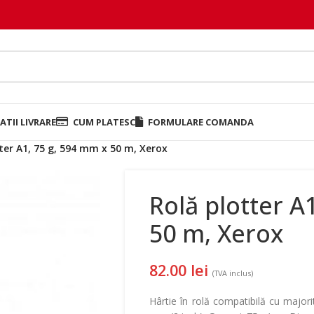
TII LIVRARE
CUM PLATESC
FORMULARE COMANDA
ter A1, 75 g, 594 mm x 50 m, Xerox
Rolă plotter A
50 m, Xerox
82.00
lei
(TVA inclus)
Hârtie în rolă compatibilă cu majorit