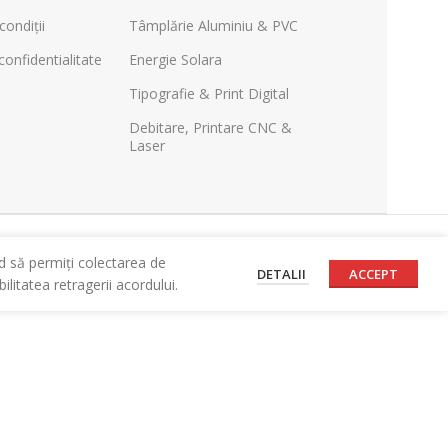
condiții
Tâmplărie Aluminiu & PVC
confidentialitate
Energie Solara
Tipografie & Print Digital
Debitare, Printare CNC &
Laser
d să permiți colectarea de
DETALII
ACCEPT
litatea retragerii acordului.