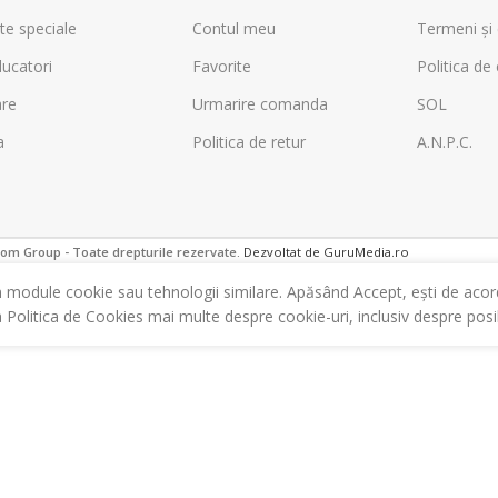
te speciale
Contul meu
Termeni și 
ucatori
Favorite
Politica de 
are
Urmarire comanda
SOL
a
Politica de retur
A.N.P.C.
m Group - Toate drepturile rezervate.
Dezvoltat de GuruMedia.ro
m module cookie sau tehnologii similare. Apăsând Accept, ești de acor
a Politica de Cookies mai multe despre cookie-uri, inclusiv despre posibi