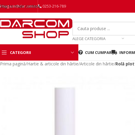
Skip to main content
magazin@darcom.ro
0253-216-789
ALEGE CATEGORIA
CATEGORII
CUM CUMPAR
INFORMA
Prima pagină
/
Hartie & articole din hârtie
/
Articole din hârtie
/
Rolă plot