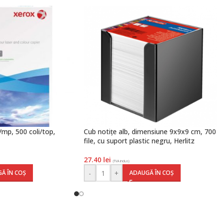
mp, 500 coli/top,
Cub notițe alb, dimensiune 9x9x9 cm, 700
file, cu suport plastic negru, Herlitz
27.40
lei
(TVA inclus)
-
+
Ă ÎN COȘ
ADAUGĂ ÎN COȘ