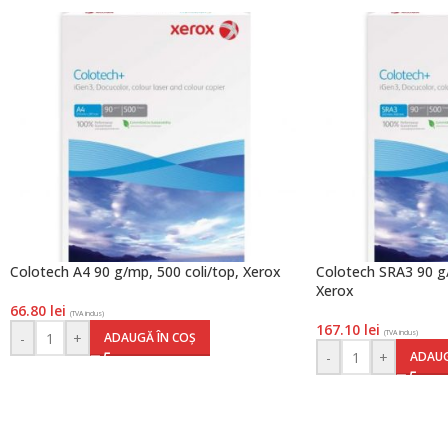
Colotech A4 90 g/mp, 500 coli/top, Xerox
Colotech SRA3 90 g/
Xerox
66.80
lei
(TVA inclus)
167.10
lei
(TVA inclus)
-
+
ADAUGĂ ÎN COȘ
-
+
ADAUG