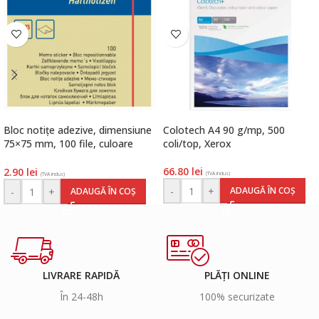
Bloc notițe adezive, dimensiune
Colotech A4 90 g/mp, 500
75×75 mm, 100 file, culoare
coli/top, Xerox
galben, Herlitz
66.80
lei
2.90
lei
(TVA inclus)
(TVA inclus)
-
+
ADAUGĂ ÎN COȘ
-
+
ADAUGĂ ÎN COȘ
LIVRARE RAPIDĂ
PLĂȚI ONLINE
În 24-48h
100% securizate