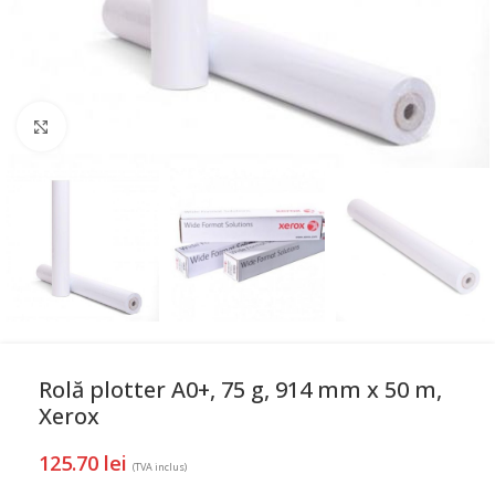
Mareste
Rolă plotter A0+, 75 g, 914 mm x 50 m,
Xerox
125.70
lei
(TVA inclus)