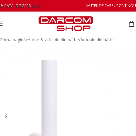
CATALOG 2026
AUTENTIFICARE / CONT NOU
Skip to main content
Prima pagină
/
Hartie & articole din hârtie
/
Articole din hârtie