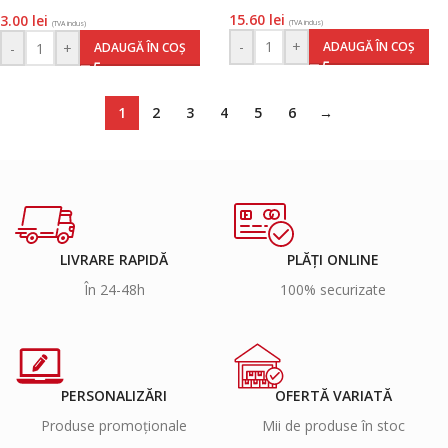
15.60
lei
3.00
lei
(TVA inclus)
(TVA inclus)
-
+
ADAUGĂ ÎN COȘ
-
+
ADAUGĂ ÎN COȘ
1
2
3
4
5
6
→
LIVRARE RAPIDĂ
PLĂȚI ONLINE
În 24-48h
100% securizate
PERSONALIZĂRI
OFERTĂ VARIATĂ
Produse promoționale
Mii de produse în stoc