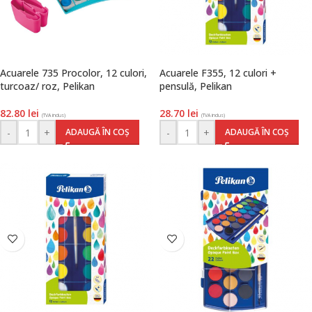
Acuarele 735 Procolor, 12 culori,
Acuarele F355, 12 culori +
turcoaz/ roz, Pelikan
pensulă, Pelikan
82.80
lei
28.70
lei
(TVA inclus)
(TVA inclus)
-
+
-
+
ADAUGĂ ÎN COȘ
ADAUGĂ ÎN COȘ