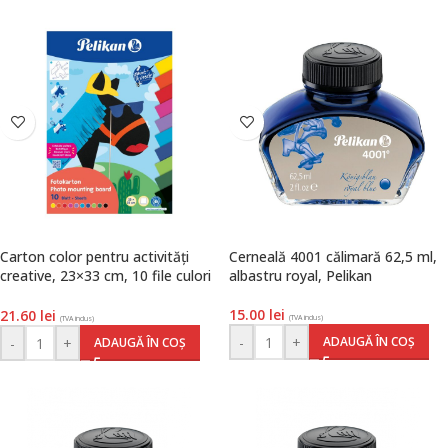
Carton color pentru activități
Cerneală 4001 călimară 62,5 ml,
creative, 23×33 cm, 10 file culori
albastru royal, Pelikan
asortate, Pelikan
15.00
lei
21.60
lei
(TVA inclus)
(TVA inclus)
-
+
ADAUGĂ ÎN COȘ
-
+
ADAUGĂ ÎN COȘ