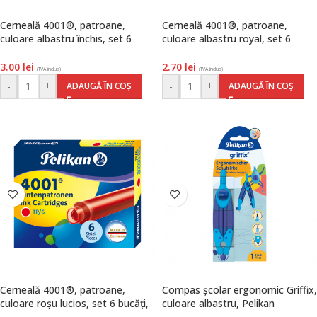
Cerneală 4001®, patroane,
Cerneală 4001®, patroane,
culoare albastru închis, set 6
culoare albastru royal, set 6
bucăți, Pelikan
bucăți, Pelikan
3.00
lei
2.70
lei
(TVA inclus)
(TVA inclus)
-
+
-
+
ADAUGĂ ÎN COȘ
ADAUGĂ ÎN COȘ
Cerneală 4001®, patroane,
Compas școlar ergonomic Griffix,
culoare roșu lucios, set 6 bucăți,
culoare albastru, Pelikan
Pelikan