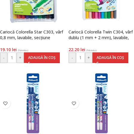
Cariocă Colorella Star C303, vârf
Cariocă Colorella Twin C304, vârf
0,8 mm, lavabile, secțiune
dublu (1 mm + 2 mm), lavabile,
triunghiulară, set 10 culori,
set 10 cu 20 culori, Pelikan
Pelikan
19.10
lei
22.20
lei
(TVA inclus)
(TVA inclus)
-
+
-
+
ADAUGĂ ÎN COȘ
ADAUGĂ ÎN COȘ