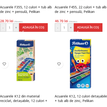
Acuarele F355, 12 culori + tub alb
Acuarele F455, 22 culori + tub alb
de zinc + pensulă, Pelikan
de zinc + pensulă, Pelikan
28.70
lei
46.70
lei
(TVA inclus)
(TVA inclus)
-
+
-
+
ADAUGĂ ÎN COȘ
ADAUGĂ ÎN COȘ
Acuarele K12 din material
Acuarele K12, 12 culori detașabile
reciclat, detașabile, 12 culori +
+ tub alb de zinc, Pelikan
alb de zinc, Pelikan