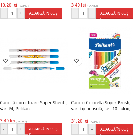
10.20
lei
3.40
lei
(TVA inclus)
(TVA inclus)
-
+
-
+
ADAUGĂ ÎN COȘ
ADAUGĂ ÎN COȘ
Cariocă corectoare Super Sheriff,
Carioci Colorella Super Brush,
vârf M, Pelikan
vârf tip pensulă, set 10 culori,
Pelikan
3.40
lei
31.20
lei
(TVA inclus)
(TVA inclus)
-
+
ADAUGĂ ÎN COȘ
-
+
ADAUGĂ ÎN COȘ