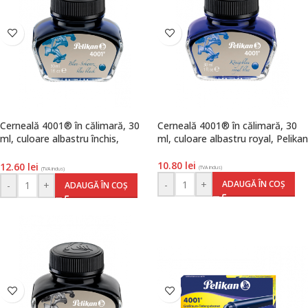
Cerneală 4001® în călimară, 30
Cerneală 4001® în călimară, 30
ml, culoare albastru închis,
ml, culoare albastru royal, Pelikan
Pelikan
10.80
lei
12.60
lei
(TVA inclus)
(TVA inclus)
-
+
ADAUGĂ ÎN COȘ
-
+
ADAUGĂ ÎN COȘ