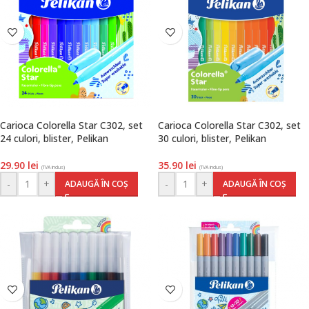
Carioca Colorella Star C302, set
Carioca Colorella Star C302, set
24 culori, blister, Pelikan
30 culori, blister, Pelikan
29.90
lei
35.90
lei
(TVA inclus)
(TVA inclus)
-
+
-
+
ADAUGĂ ÎN COȘ
ADAUGĂ ÎN COȘ