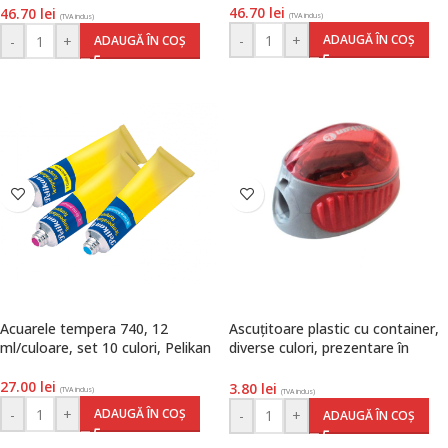
46.70
lei
46.70
lei
(TVA inclus)
(TVA inclus)
-
+
ADAUGĂ ÎN COȘ
-
+
ADAUGĂ ÎN COȘ
Acuarele tempera 740, 12
Ascuțitoare plastic cu container,
ml/culoare, set 10 culori, Pelikan
diverse culori, prezentare în
cutie, Pelikan
27.00
lei
3.80
lei
(TVA inclus)
(TVA inclus)
-
+
ADAUGĂ ÎN COȘ
-
+
ADAUGĂ ÎN COȘ