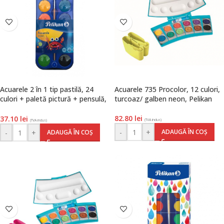
Acuarele 2 în 1 tip pastilă, 24
Acuarele 735 Procolor, 12 culori,
culori + paletă pictură + pensulă,
turcoaz/ galben neon, Pelikan
Pelikan
82.80
lei
37.10
lei
(TVA inclus)
(TVA inclus)
-
+
ADAUGĂ ÎN COȘ
-
+
ADAUGĂ ÎN COȘ