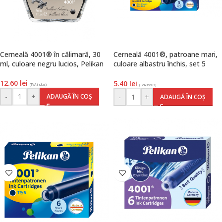
Cerneală 4001® în călimară, 30
Cerneală 4001®, patroane mari,
ml, culoare negru lucios, Pelikan
culoare albastru închis, set 5
bucăți, Pelikan
12.60
lei
5.40
lei
(TVA inclus)
(TVA inclus)
-
+
ADAUGĂ ÎN COȘ
-
+
ADAUGĂ ÎN COȘ