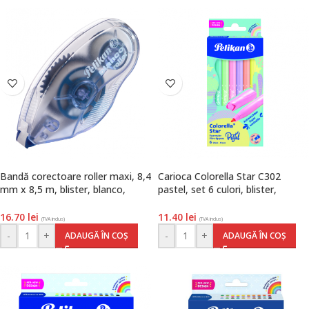
Bandă corectoare roller maxi, 8,4
Carioca Colorella Star C302
mm x 8,5 m, blister, blanco,
pastel, set 6 culori, blister,
Pelikan
Pelikan
16.70
lei
11.40
lei
(TVA inclus)
(TVA inclus)
-
+
-
+
ADAUGĂ ÎN COȘ
ADAUGĂ ÎN COȘ