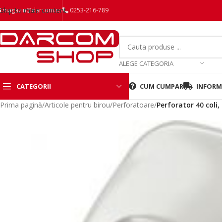
Skip to main content
magazin@darcom.ro
0253-216-789
ALEGE CATEGORIA
CATEGORII
CUM CUMPAR
INFORMA
Prima pagină
/
Articole pentru birou
/
Perforatoare
/
Perforator 40 coli,