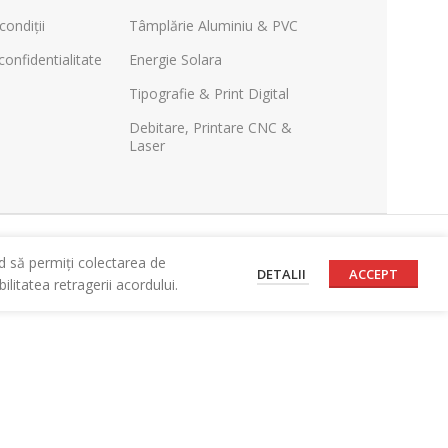
condiții
Tâmplărie Aluminiu & PVC
confidentialitate
Energie Solara
Tipografie & Print Digital
Debitare, Printare CNC &
Laser
d să permiți colectarea de
DETALII
ACCEPT
litatea retragerii acordului.