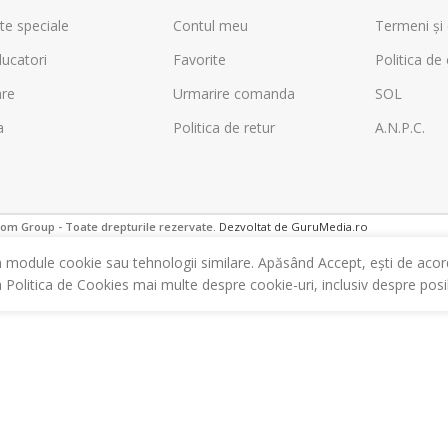
te speciale
Contul meu
Termeni și 
ucatori
Favorite
Politica de 
are
Urmarire comanda
SOL
a
Politica de retur
A.N.P.C.
m Group - Toate drepturile rezervate.
Dezvoltat de GuruMedia.ro
m module cookie sau tehnologii similare. Apăsând Accept, ești de acor
a Politica de Cookies mai multe despre cookie-uri, inclusiv despre posibi