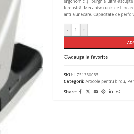
ergonomic și burghie ultra-ascuțite 
fereastră. Mecanism unic de blocare 
anti-alunecare. Capacitate de perfora
-
+
AD
Adauga la favorite
SKU:
LZ51380085
Categorii:
Articole pentru birou
,
Per
Share: