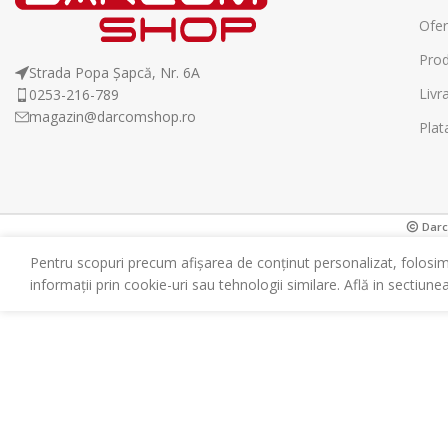
Ofer
Prod
Strada Popa Șapcă, Nr. 6A
Livr
0253-216-789
magazin@darcomshop.ro
Plat
Darco
Pentru scopuri precum afișarea de conținut personalizat, folosi
informații prin cookie-uri sau tehnologii similare. Află in sectiune