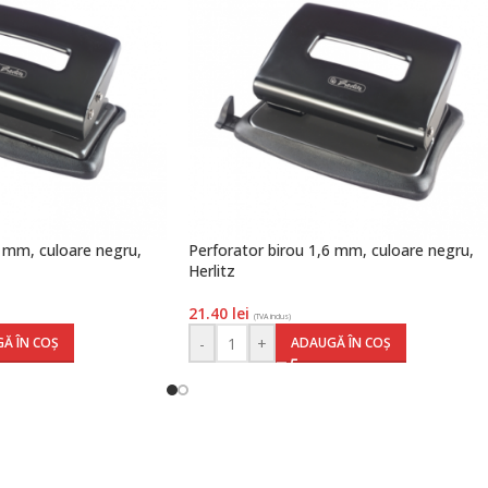
2 mm, culoare negru,
Perforator birou 1,6 mm, culoare negru,
Herlitz
21.40
lei
(TVA inclus)
-
+
Ă ÎN COȘ
ADAUGĂ ÎN COȘ