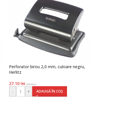
Perforator birou 2,0 mm, culoare negru,
Suport dosare A4 
Herlitz
roșu, Herlitz
27.10
lei
12.60
lei
(TVA inclus)
(TVA inclus)
-
+
-
+
ADAUGĂ ÎN COȘ
AD