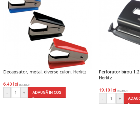
Decapsator, metal, diverse culori, Herlitz
Perforator birou 1,
Herlitz
6.40
lei
(TVA inclus)
19.10
lei
(TVA inclus)
-
+
ADAUGĂ ÎN COȘ
-
+
ADAUG