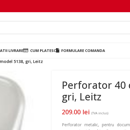
TII LIVRARE
CUM PLATESC
FORMULARE COMANDA
 model 5138, gri, Leitz
Perforator 40 
gri, Leitz
209.00
lei
(TVA inclus)
Perforator metalic, pentru docu