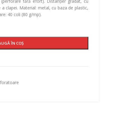
(perforare fără efort). Distanțier gradat, cu
a clapei. Material: metal, cu baza de plastic,
re: 40 coli (80 g/mp).
AUGĂ ÎN COȘ
foratoare