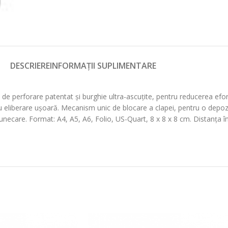
DESCRIERE
INFORMAȚII SUPLIMENTARE
 perforare patentat și burghie ultra-ascuțite, pentru reducerea efort
i cu eliberare ușoară. Mecanism unic de blocare a clapei, pentru o depoz
alunecare. Format: A4, A5, A6, Folio, US-Quart, 8 x 8 x 8 cm. Distanța î