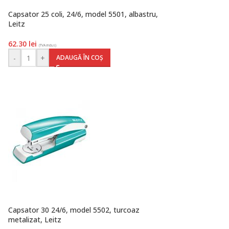
Capsator 25 coli, 24/6, model 5501, albastru,
Leitz
62.30
lei
(TVA inclus)
-
+
ADAUGĂ ÎN COȘ
Capsator 30 24/6, model 5502, turcoaz
metalizat, Leitz