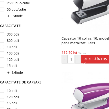
2500 buc/cutie
50 buc/cutie
Extinde
CAPACITATE
300 coli
Capsator 10 coli nr. 10, model
800 coli
perlă metalizat, Leitz
10 coli
112.70
lei
100 coli
(TVA inclus)
-
+
ADAUGĂ ÎN COȘ
120 coli
15 coli
Extinde
CAPACITATE DE CAPSARE
10 coli
120 coli
15 coli