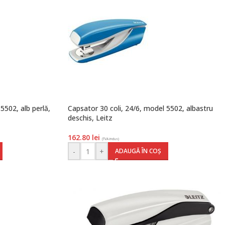
5502, alb perlă,
Capsator 30 coli, 24/6, model 5502, albastru
deschis, Leitz
162.80
lei
(TVA inclus)
-
+
ADAUGĂ ÎN COȘ