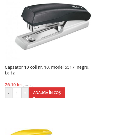
Capsator 10 coli nr. 10, model 5517, negru,
Leitz
26.10
lei
(TVA inclus)
-
+
ADAUGĂ ÎN COȘ