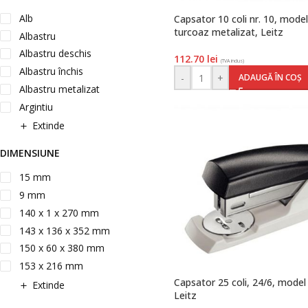
Alb
Capsator 10 coli nr. 10, mode
turcoaz metalizat, Leitz
Albastru
Albastru deschis
112.70
lei
(TVA inclus)
Albastru închis
-
+
ADAUGĂ ÎN COȘ
Albastru metalizat
Argintiu
Extinde
DIMENSIUNE
15 mm
9 mm
140 x 1 x 270 mm
143 x 136 x 352 mm
150 x 60 x 380 mm
153 x 216 mm
Capsator 25 coli, 24/6, model
Extinde
Leitz