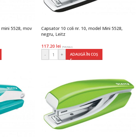
l mini 5528, mov
Capsator 10 coli nr. 10, model Mini 5528,
negru, Leitz
117.20
lei
(TVA inclus)
-
+
ADAUGĂ ÎN COȘ