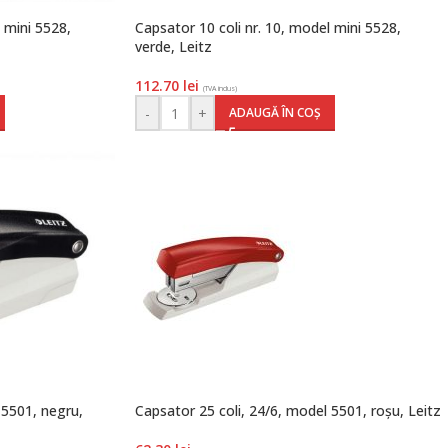
l mini 5528,
Capsator 10 coli nr. 10, model mini 5528,
verde, Leitz
112.70
lei
(TVA inclus)
-
+
ADAUGĂ ÎN COȘ
 5501, negru,
Capsator 25 coli, 24/6, model 5501, roșu, Leitz