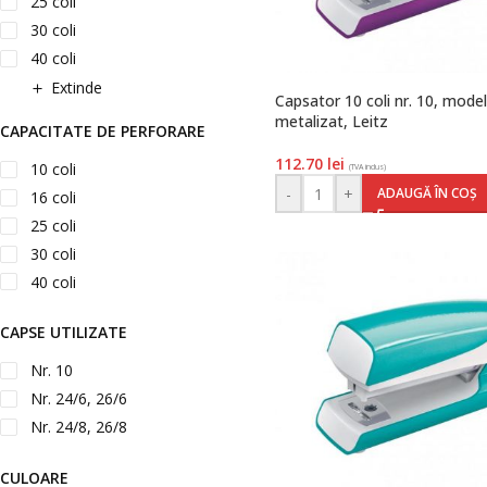
25 coli
30 coli
40 coli
Extinde
Capsator 10 coli nr. 10, mode
metalizat, Leitz
CAPACITATE DE PERFORARE
112.70
lei
10 coli
(TVA inclus)
-
+
ADAUGĂ ÎN COȘ
16 coli
25 coli
30 coli
40 coli
CAPSE UTILIZATE
Nr. 10
Nr. 24/6, 26/6
Nr. 24/8, 26/8
CULOARE