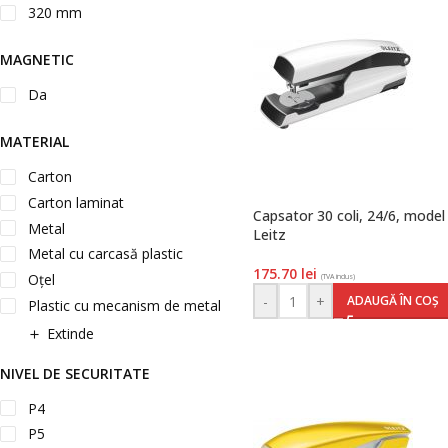
320 mm
MAGNETIC
Da
MATERIAL
Carton
Carton laminat
Capsator 30 coli, 24/6, model 
Metal
Leitz
Metal cu carcasă plastic
175.70
lei
Oțel
(TVA inclus)
-
+
ADAUGĂ ÎN COȘ
Plastic cu mecanism de metal
Extinde
NIVEL DE SECURITATE
P4
P5