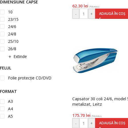
DIMENSIUNE CAPSE
62.30
lei
(TVA inclus)
10
-
+
ADAUGĂ ÎN COȘ
23/15
24/6
24/8
25/10
26/8
Extinde
FELUL
Folie protecție CD/DVD
FORMAT
Capsator 30 coli 24/6, model 
A3
metalizat, Leitz
A4
175.70
lei
A5
(TVA inclus)
-
+
ADAUGĂ ÎN COȘ