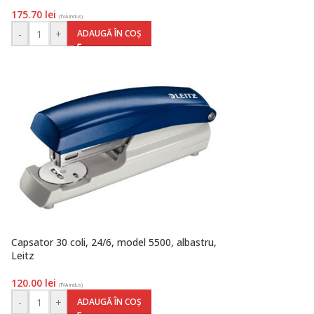
175.70
lei
(TVA inclus)
-
+
ADAUGĂ ÎN COȘ
Capsator 30 coli, 24/6, model 5500, albastru,
Leitz
120.00
lei
(TVA inclus)
-
+
ADAUGĂ ÎN COȘ