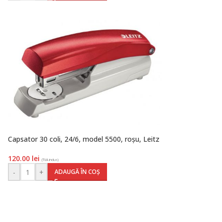
Capsator 30 coli, 24/6, model 5500, roșu, Leitz
120.00
lei
(TVA inclus)
-
+
ADAUGĂ ÎN COȘ