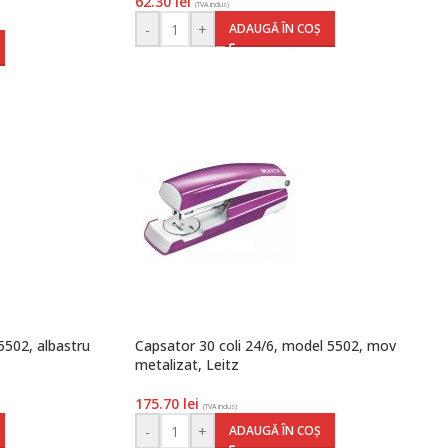
62.30
lei
(TVA inclus)
-
+
ADAUGĂ ÎN COȘ
5502, albastru
Capsator 30 coli 24/6, model 5502, mov
metalizat, Leitz
175.70
lei
(TVA inclus)
-
+
ADAUGĂ ÎN COȘ