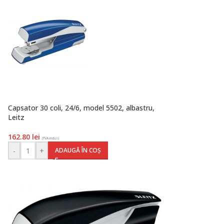
Capsator 30 coli, 24/6, model 5502, albastru,
Leitz
162.80
lei
(TVA inclus)
-
+
ADAUGĂ ÎN COȘ