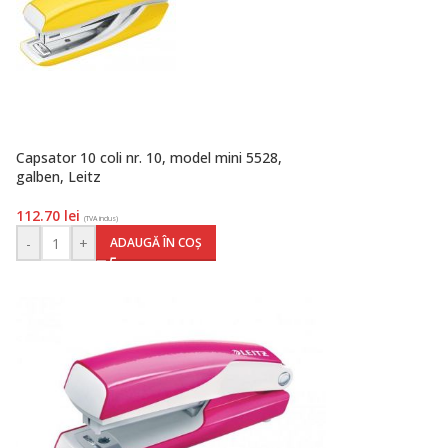
Capsator 10 coli nr. 10, model mini 5528,
galben, Leitz
112.70
lei
(TVA inclus)
-
+
ADAUGĂ ÎN COȘ