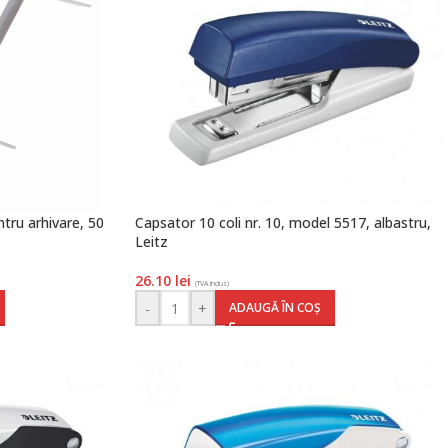
tru arhivare, 50
Capsator 10 coli nr. 10, model 5517, albastru,
Leitz
26.10
lei
(TVA inclus)
-
+
ADAUGĂ ÎN COȘ