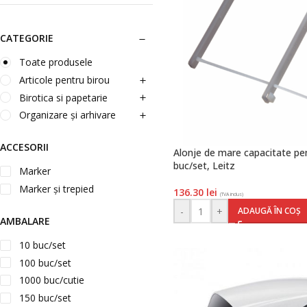
CATEGORIE
Toate produsele
Articole pentru birou
Birotica si papetarie
Organizare și arhivare
ACCESORII
Alonje de mare capacitate pen
buc/set, Leitz
Marker
Marker și trepied
136.30
lei
(TVA inclus)
-
+
ADAUGĂ ÎN COȘ
AMBALARE
10 buc/set
100 buc/set
1000 buc/cutie
150 buc/set