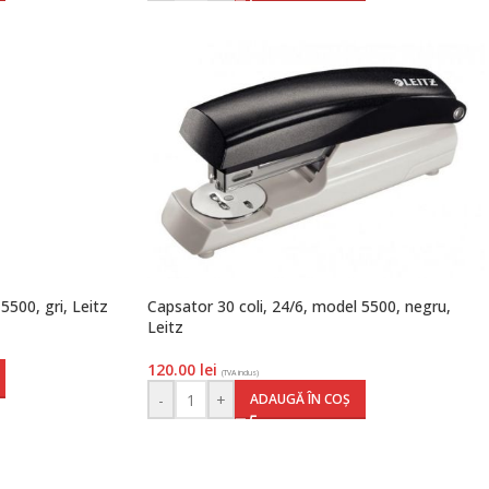
5500, gri, Leitz
Capsator 30 coli, 24/6, model 5500, negru,
Leitz
120.00
lei
(TVA inclus)
-
+
ADAUGĂ ÎN COȘ