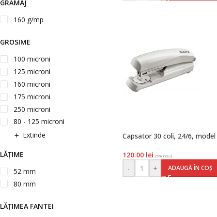
GRAMAJ
160 g/mp
GROSIME
100 microni
125 microni
160 microni
175 microni
250 microni
80 - 125 microni
Extinde
Capsator 30 coli, 24/6, model 
LĂȚIME
120.00
lei
(TVA inclus)
-
+
ADAUGĂ ÎN COȘ
52 mm
80 mm
LĂȚIMEA FANTEI