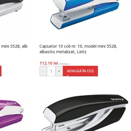
 mini 5528, alb
Capsator 10 coli nr. 10, model mini 5528,
albastru metalizat, Leitz
112.10
lei
(TVA inclus)
-
+
ADAUGĂ ÎN COȘ