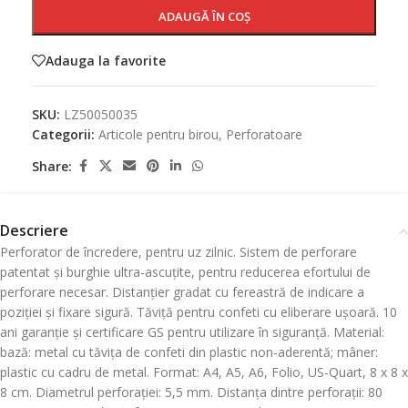
ADAUGĂ ÎN COȘ
Adauga la favorite
SKU:
LZ50050035
Categorii:
Articole pentru birou
,
Perforatoare
Share:
Descriere
Perforator de încredere, pentru uz zilnic. Sistem de perforare
patentat și burghie ultra-ascuțite, pentru reducerea efortului de
perforare necesar. Distanțier gradat cu fereastră de indicare a
poziției și fixare sigură. Tăviță pentru confeti cu eliberare ușoară. 10
ani garanție și certificare GS pentru utilizare în siguranță. Material:
bază: metal cu tăvița de confeti din plastic non-aderentă; mâner:
plastic cu cadru de metal. Format: A4, A5, A6, Folio, US-Quart, 8 x 8 x
8 cm. Diametrul perforației: 5,5 mm. Distanța dintre perforații: 80