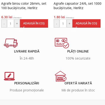
Agrafe birou color 26mm, set
Agrafe capsator 24/6, set 1000
100 bucăți/cutie, Herlitz
bucăți/cutie, Herlitz
6.30
lei
1.80
lei
(TVA inclus)
(TVA inclus)
-
+
-
+
ADAUGĂ ÎN COȘ
ADAUGĂ ÎN COȘ
LIVRARE RAPIDĂ
PLĂȚI ONLINE
În 24-48h
100% securizate
PERSONALIZĂRI
OFERTĂ VARIATĂ
Produse promoționale
Mii de produse în stoc