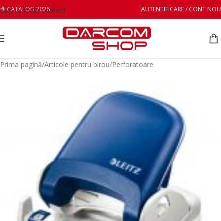
CATALOG 2026
AUTENTIFICARE / CONT NOU
Skip to main content
Prima pagină
/
Articole pentru birou
/
Perforatoare