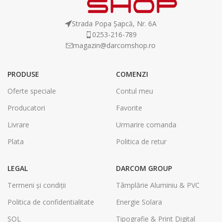
Strada Popa Șapcă, Nr. 6A
0253-216-789
magazin@darcomshop.ro
PRODUSE
COMENZI
Oferte speciale
Contul meu
Producatori
Favorite
Livrare
Urmarire comanda
Plata
Politica de retur
LEGAL
DARCOM GROUP
Termeni și condiții
Tâmplărie Aluminiu & PVC
Politica de confidentialitate
Energie Solara
SOL
Tipografie & Print Digital