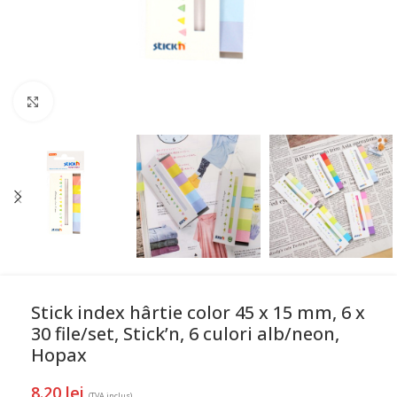
Mareste
Stick index hârtie color 45 x 15 mm, 6 x
30 file/set, Stick’n, 6 culori alb/neon,
Hopax
8.20
lei
(TVA inclus)