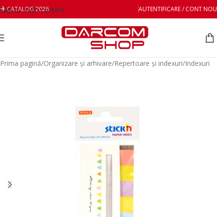
CATALOG 2026
AUTENTIFICARE / CONT NOU
Skip to main content
Prima pagină
/
Organizare și arhivare
/
Repertoare și indexuri
/
Indexuri