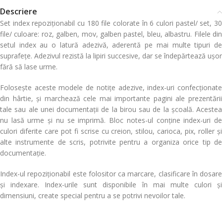
Descriere
Set index repoziționabil cu 180 file colorate în 6 culori pastel/ set, 30
file/ culoare: roz, galben, mov, galben pastel, bleu, albastru. Filele din
setul index au o latură adezivă, aderentă pe mai multe tipuri de
suprafețe. Adezivul rezistă la lipiri succesive, dar se îndepărtează ușor
fără să lase urme.
Folosește aceste modele de notițe adezive, index-uri confecționate
din hârtie, și marchează cele mai importante pagini ale prezentării
tale sau ale unei documentații de la birou sau de la școală. Acestea
nu lasă urme și nu se imprimă. Bloc notes-ul conține index-uri de
culori diferite care pot fi scrise cu creion, stilou, carioca, pix, roller și
alte instrumente de scris, potrivite pentru a organiza orice tip de
documentație.
Index-ul repoziționabil este folositor ca marcare, clasificare în dosare
și indexare. Index-urile sunt disponibile în mai multe culori și
dimensiuni, create special pentru a se potrivi nevoilor tale.