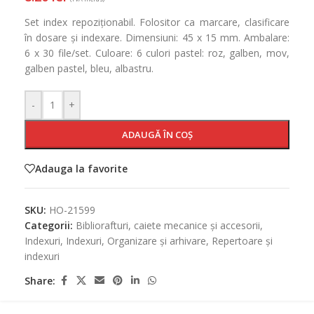
Set index repoziționabil. Folositor ca marcare, clasificare
în dosare și indexare. Dimensiuni: 45 x 15 mm. Ambalare:
6 x 30 file/set. Culoare: 6 culori pastel: roz, galben, mov,
galben pastel, bleu, albastru.
-
+
ADAUGĂ ÎN COȘ
Adauga la favorite
SKU:
HO-21599
Categorii:
Bibliorafturi, caiete mecanice și accesorii
,
Indexuri
,
Indexuri
,
Organizare și arhivare
,
Repertoare și
indexuri
Share: