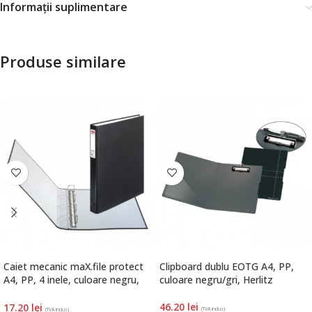
Informații suplimentare
Produse similare
Caiet mecanic maX.file protect
Clipboard dublu EOTG A4, PP,
A4, PP, 4 inele, culoare negru,
culoare negru/gri, Herlitz
Herlitz
46.20
lei
17.20
lei
(TVA inclus)
(TVA inclus)