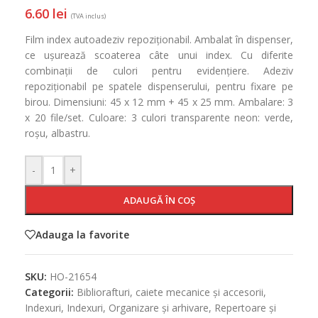
6.60
lei
(TVA inclus)
Film index autoadeziv repoziționabil. Ambalat în dispenser,
ce ușurează scoaterea câte unui index. Cu diferite
combinații de culori pentru evidențiere. Adeziv
repoziționabil pe spatele dispenserului, pentru fixare pe
birou. Dimensiuni: 45 x 12 mm + 45 x 25 mm. Ambalare: 3
x 20 file/set. Culoare: 3 culori transparente neon: verde,
roșu, albastru.
-
+
ADAUGĂ ÎN COȘ
Adauga la favorite
SKU:
HO-21654
Categorii:
Bibliorafturi, caiete mecanice și accesorii
,
Indexuri
,
Indexuri
,
Organizare și arhivare
,
Repertoare și