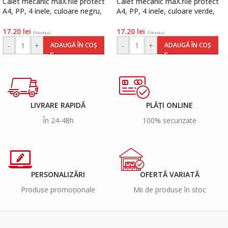
Caiet mecanic maX.file protect
Caiet mecanic maX.file protect
A4, PP, 4 inele, culoare negru,
A4, PP, 4 inele, culoare verde,
Herlitz
Herlitz
17.20
lei
17.20
lei
(TVA inclus)
(TVA inclus)
-
+
-
+
ADAUGĂ ÎN COȘ
ADAUGĂ ÎN COȘ
LIVRARE RAPIDĂ
PLĂȚI ONLINE
În 24-48h
100% securizate
PERSONALIZĂRI
OFERTĂ VARIATĂ
Produse promoționale
Mii de produse în stoc