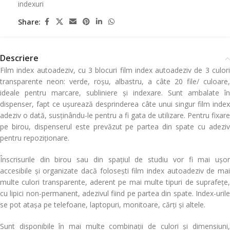
indexuri
Share:
Descriere
Film index autoadeziv, cu 3 blocuri film index autoadeziv de 3 culori
transparente neon: verde, roșu, albastru, a câte 20 file/ culoare,
ideale pentru marcare, subliniere și indexare. Sunt ambalate în
dispenser, fapt ce ușurează desprinderea câte unui singur film index
adeziv o dată, susținându-le pentru a fi gata de utilizare. Pentru fixare
pe birou, dispenserul este prevăzut pe partea din spate cu adeziv
pentru repoziționare.
Înscrisurile din birou sau din spațiul de studiu vor fi mai ușor
accesibile și organizate dacă folosești film index autoadeziv de mai
multe culori transparente, aderent pe mai multe tipuri de suprafețe,
cu lipici non-permanent, adezivul fiind pe partea din spate. Index-urile
se pot atașa pe telefoane, laptopuri, monitoare, cărți și altele.
Sunt disponibile în mai multe combinații de culori și dimensiuni,