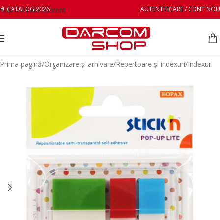
CATALOG 2026
AUTENTIFICARE / CONT NOU
Skip to main content
Prima pagină
/
Organizare și arhivare
/
Repertoare și indexuri
/
Indexuri