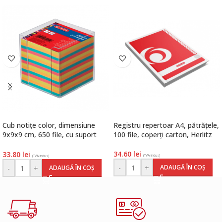
Cub notițe color, dimensiune
Registru repertoar A4, pătrățele,
9x9x9 cm, 650 file, cu suport
100 file, coperți carton, Herlitz
plastic transparent, Herlitz
34.60
lei
33.80
lei
(TVA inclus)
(TVA inclus)
-
+
ADAUGĂ ÎN COȘ
-
+
ADAUGĂ ÎN COȘ