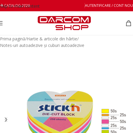
CATALOG 2026
AUTENTIFICARE / CONT NOU
Skip to main content
Prima pagină
/
Hartie & articole din hârtie
/
Notes-uri autoadezive și cuburi autoadezive