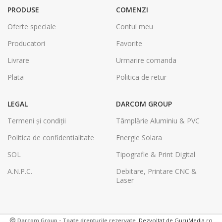
PRODUSE
COMENZI
Oferte speciale
Contul meu
Producatori
Favorite
Livrare
Urmarire comanda
Plata
Politica de retur
LEGAL
DARCOM GROUP
Termeni și condiții
Tâmplărie Aluminiu & PVC
Politica de confidentialitate
Energie Solara
SOL
Tipografie & Print Digital
A.N.P.C.
Debitare, Printare CNC &
Laser
Darcom Group - Toate drepturile rezervate.
Dezvoltat de GuruMedia.ro