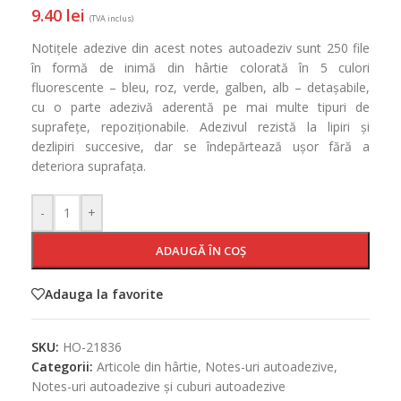
9.40
lei
(TVA inclus)
Notițele adezive din acest notes autoadeziv sunt 250 file
în formă de inimă din hârtie colorată în 5 culori
fluorescente – bleu, roz, verde, galben, alb – detașabile,
cu o parte adezivă aderentă pe mai multe tipuri de
suprafețe, repoziționabile. Adezivul rezistă la lipiri și
dezlipiri succesive, dar se îndepărtează ușor fără a
deteriora suprafața.
-
+
ADAUGĂ ÎN COȘ
Adauga la favorite
SKU:
HO-21836
Categorii:
Articole din hârtie
,
Notes-uri autoadezive
,
Notes-uri autoadezive și cuburi autoadezive