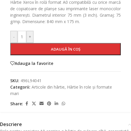
Hârtie Xerox în rolă format A0 compatibilă cu orice marcă
de copiatoare de planșe sau imprimante laser monocolor
inginerești. Diametrul interior 75 mm (3 inch). Gramaj: 75
g/mp. Dimensiune: 840 mm x 175 m.
-
+
ADAUGĂ ÎN COȘ
Adauga la favorite
SKU:
496L94041
Categorii:
Articole din hârtie
,
Hârtie în role și formate
mari
Share:
Descriere