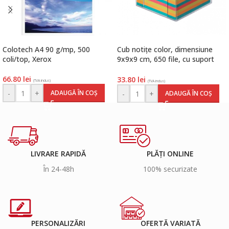
Colotech A4 90 g/mp, 500
Cub notițe color, dimensiune
coli/top, Xerox
9x9x9 cm, 650 file, cu suport
plastic transparent, Herlitz
66.80
lei
33.80
lei
(TVA inclus)
(TVA inclus)
-
+
ADAUGĂ ÎN COȘ
-
+
ADAUGĂ ÎN COȘ
LIVRARE RAPIDĂ
PLĂȚI ONLINE
În 24-48h
100% securizate
PERSONALIZĂRI
OFERTĂ VARIATĂ