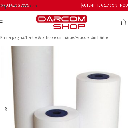
CATALOG 2026
AUTENTIFICARE / CONT NOU
Skip to main content
Prima pagină
/
Hartie & articole din hârtie
/
Articole din hârtie