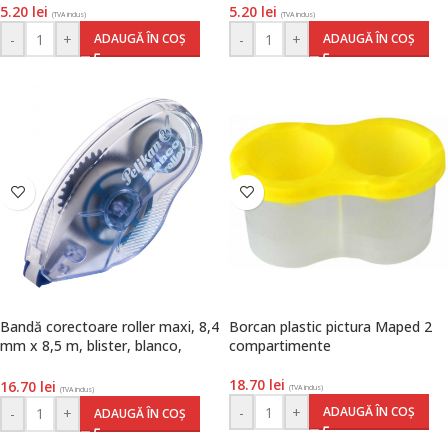
5.20
lei
5.20
lei
(TVA inclus)
(TVA inclus)
-
+
-
+
ADAUGĂ ÎN COȘ
ADAUGĂ ÎN COȘ
Bandă corectoare roller maxi, 8,4
Borcan plastic pictura Maped 2
mm x 8,5 m, blister, blanco,
compartimente
Pelikan
18.70
lei
16.70
lei
(TVA inclus)
(TVA inclus)
-
+
ADAUGĂ ÎN COȘ
-
+
ADAUGĂ ÎN COȘ