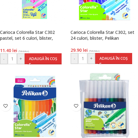
Carioca Colorella Star C302
Carioca Colorella Star C302, set
pastel, set 6 culori, blister,
24 culori, blister, Pelikan
Pelikan
29.90
lei
11.40
lei
(TVA inclus)
(TVA inclus)
-
+
ADAUGĂ ÎN COȘ
-
+
ADAUGĂ ÎN COȘ