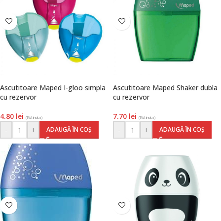
Ascutitoare Maped I-gloo simpla
Ascutitoare Maped Shaker dubla
cu rezervor
cu rezervor
4.80
lei
7.70
lei
(TVA inclus)
(TVA inclus)
-
+
-
+
ADAUGĂ ÎN COȘ
ADAUGĂ ÎN COȘ