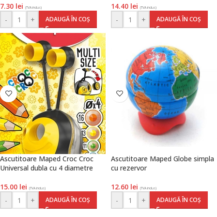
7.30
lei
14.40
lei
(TVA inclus)
(TVA inclus)
-
+
-
+
ADAUGĂ ÎN COȘ
ADAUGĂ ÎN COȘ
Ascutitoare Maped Croc Croc
Ascutitoare Maped Globe simpla
Universal dubla cu 4 diametre
cu rezervor
15.00
lei
12.60
lei
(TVA inclus)
(TVA inclus)
-
+
-
+
ADAUGĂ ÎN COȘ
ADAUGĂ ÎN COȘ