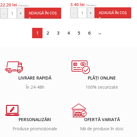
3.40
lei
22.20
lei
(TVA inclus)
(TVA inclus)
-
+
ADAUGĂ ÎN COȘ
-
+
ADAUGĂ ÎN COȘ
1
2
3
4
5
6
→
LIVRARE RAPIDĂ
PLĂȚI ONLINE
În 24-48h
100% securizate
PERSONALIZĂRI
OFERTĂ VARIATĂ
Produse promoționale
Mii de produse în stoc