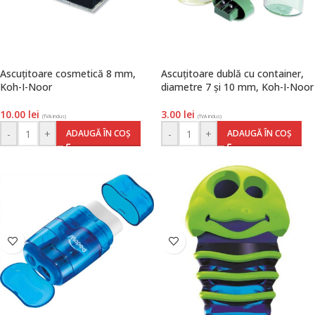
Ascuțitoare cosmetică 8 mm,
Ascuțitoare dublă cu container,
Koh-I-Noor
diametre 7 și 10 mm, Koh-I-Noor
10.00
lei
3.00
lei
(TVA inclus)
(TVA inclus)
-
+
-
+
ADAUGĂ ÎN COȘ
ADAUGĂ ÎN COȘ