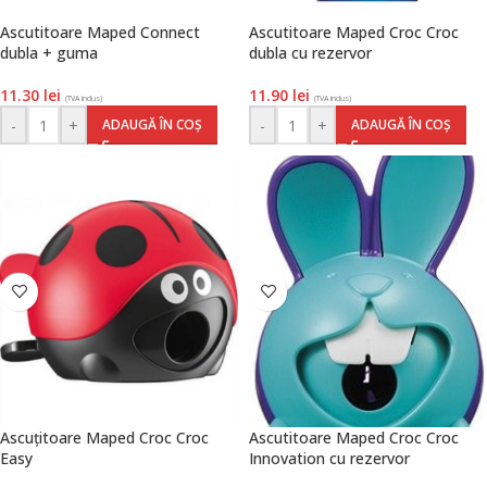
Ascutitoare Maped Connect
Ascutitoare Maped Croc Croc
dubla + guma
dubla cu rezervor
11.30
lei
11.90
lei
(TVA inclus)
(TVA inclus)
-
+
-
+
ADAUGĂ ÎN COȘ
ADAUGĂ ÎN COȘ
Ascuțitoare Maped Croc Croc
Ascutitoare Maped Croc Croc
Easy
Innovation cu rezervor