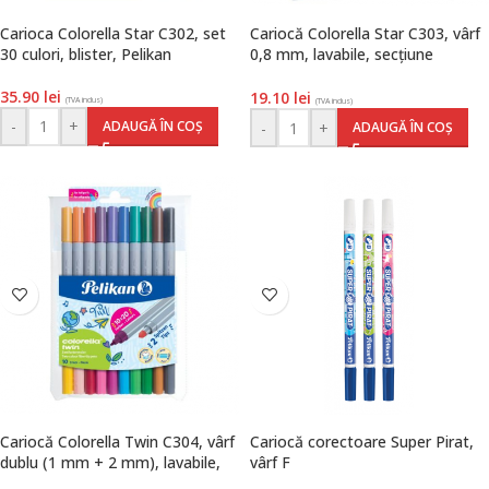
Carioca Colorella Star C302, set
Cariocă Colorella Star C303, vârf
30 culori, blister, Pelikan
0,8 mm, lavabile, secțiune
triunghiulară, set 10 culori,
Pelikan
35.90
lei
19.10
lei
(TVA inclus)
(TVA inclus)
-
+
ADAUGĂ ÎN COȘ
-
+
ADAUGĂ ÎN COȘ
Cariocă Colorella Twin C304, vârf
Cariocă corectoare Super Pirat,
dublu (1 mm + 2 mm), lavabile,
vârf F
set 10 cu 20 culori, Pelikan