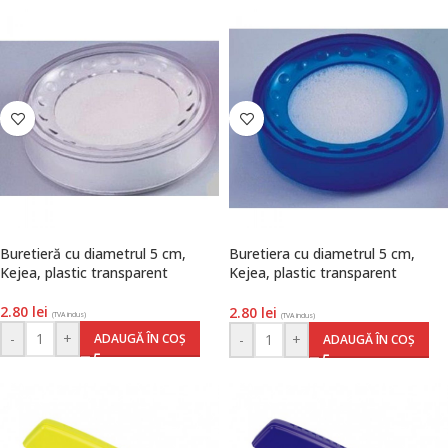
Buretieră cu diametrul 5 cm,
Buretiera cu diametrul 5 cm,
Kejea, plastic transparent
Kejea, plastic transparent
albastru
2.80
lei
2.80
lei
(TVA inclus)
(TVA inclus)
-
+
ADAUGĂ ÎN COȘ
-
+
ADAUGĂ ÎN COȘ