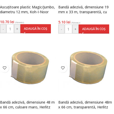
Ascuțitoare plastic Magic/Jumbo,
Bandă adezivă, dimensiune 19
diametru 12 mm, Koh-I-Noor
mm x 33 m, transparentă, cu
dispenser, Herlitz
10.70
lei
5.10
lei
(TVA inclus)
(TVA inclus)
-
+
ADAUGĂ ÎN COȘ
-
+
ADAUGĂ ÎN COȘ
Bandă adezivă, dimensiune 48 m
Bandă adezivă, dimensiune 48m
x 66 cm, culoare maro, Herlitz
x 66 cm, transparentă, Herlitz