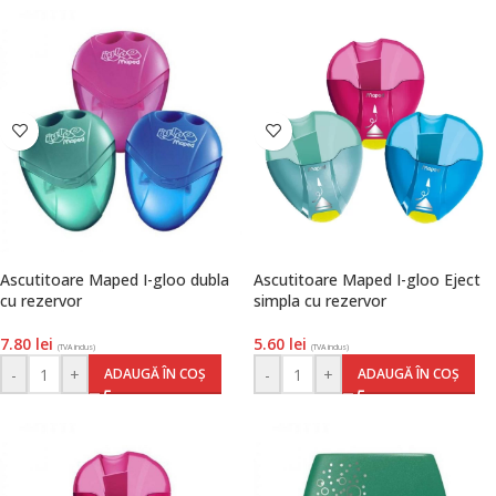
Ascutitoare Maped I-gloo dubla
Ascutitoare Maped I-gloo Eject
cu rezervor
simpla cu rezervor
7.80
lei
5.60
lei
(TVA inclus)
(TVA inclus)
-
+
-
+
ADAUGĂ ÎN COȘ
ADAUGĂ ÎN COȘ