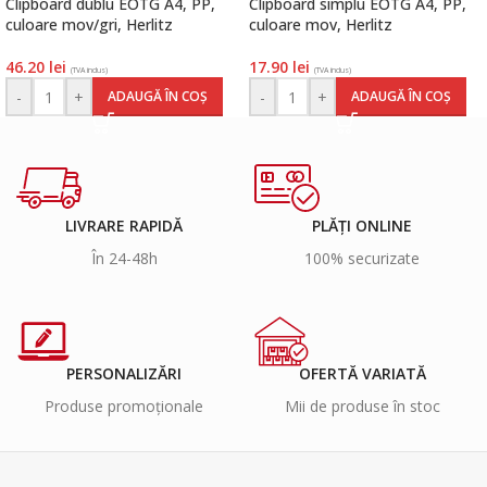
Clipboard dublu EOTG A4, PP,
Clipboard simplu EOTG A4, PP,
culoare mov/gri, Herlitz
culoare mov, Herlitz
46.20
lei
17.90
lei
(TVA inclus)
(TVA inclus)
-
+
-
+
ADAUGĂ ÎN COȘ
ADAUGĂ ÎN COȘ
LIVRARE RAPIDĂ
PLĂȚI ONLINE
În 24-48h
100% securizate
PERSONALIZĂRI
OFERTĂ VARIATĂ
Produse promoționale
Mii de produse în stoc