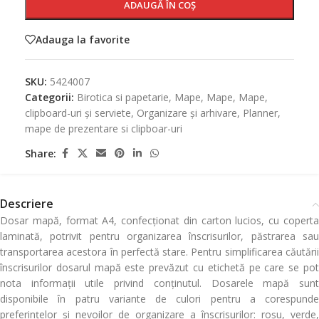
ADAUGĂ ÎN COȘ
Adauga la favorite
SKU:
5424007
Categorii:
Birotica si papetarie
,
Mape
,
Mape
,
Mape,
clipboard-uri și serviete
,
Organizare și arhivare
,
Planner,
mape de prezentare si clipboar-uri
Share:
Descriere
Dosar mapă, format A4, confecționat din carton lucios, cu coperta
laminată, potrivit pentru organizarea înscrisurilor, păstrarea sau
transportarea acestora în perfectă stare. Pentru simplificarea căutării
înscrisurilor dosarul mapă este prevăzut cu etichetă pe care se pot
nota informații utile privind conținutul. Dosarele mapă sunt
disponibile în patru variante de culori pentru a corespunde
preferințelor și nevoilor de organizare a înscrisurilor: roșu, verde,