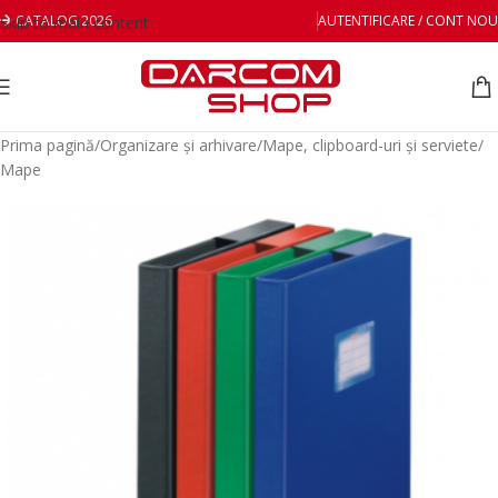
CATALOG 2026
AUTENTIFICARE / CONT NOU
Skip to main content
Prima pagină
/
Organizare și arhivare
/
Mape, clipboard-uri și serviete
/
Mape