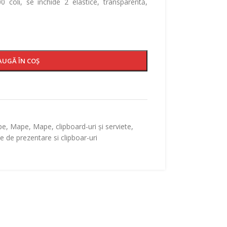
 coli, se închide 2 elastice, transparentă,
AUGĂ ÎN COȘ
pe
,
Mape
,
Mape, clipboard-uri și serviete
,
 de prezentare si clipboar-uri