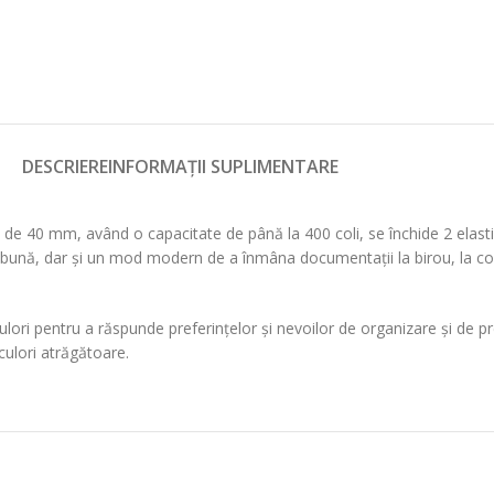
DESCRIERE
INFORMAȚII SUPLIMENTARE
 de 40 mm, având o capacitate de până la 400 coli, se închide 2 elastic
e bună, dar și un mod modern de a înmâna documentații la birou, la conf
i pentru a răspunde preferințelor și nevoilor de organizare și de preze
culori atrăgătoare.