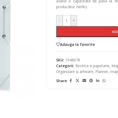
având o capacitate de până la 400
producător Herlitz.
-
+
AD
Adauga la favorite
SKU:
1948678
Categorii:
Birotica si papetarie
,
Ma
Organizare și arhivare
,
Planner, mape
Share: