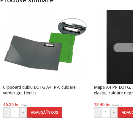
Clipboard dublu EOTG A4, PP, culoare
Mapă A4 PP EOTG, 3
verde/ gri, Herlitz
elastic, culoare negr
46.20
lei
13.40
lei
(TVA inclus)
(TVA inclus)
-
+
-
+
ADAUGĂ ÎN COȘ
ADAUG