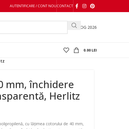
AUTENTIFICARE / CONT NOU
CONTACT
CATALOG 2026
0.00
LEI
itz
0 mm, închidere
nsparentă, Herlitz
polipropilenă, cu lățimea cotorului de 40 mm,