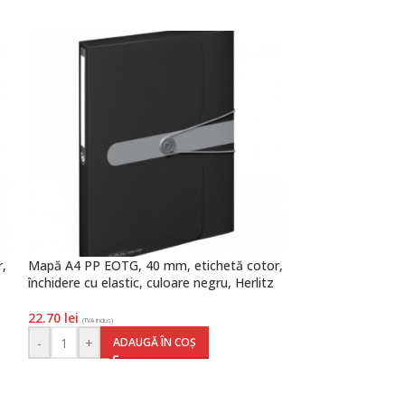
,
Mapă A4 PP EOTG, 40 mm, etichetă cotor,
Mapă prezentare 
închidere cu elastic, culoare negru, Herlitz
culoare albastru,
22.70
lei
18.70
lei
(TVA inclus)
(TVA inclus)
-
+
-
+
ADAUGĂ ÎN COȘ
AD