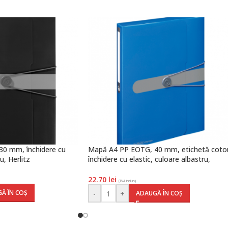
0 mm, închidere cu
Mapă A4 PP EOTG, 40 mm, etichetă cotor
u, Herlitz
închidere cu elastic, culoare albastru,
Herlitz
22.70
lei
(TVA inclus)
Ă ÎN COȘ
-
+
ADAUGĂ ÎN COȘ