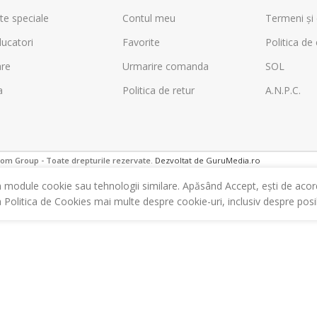
te speciale
Contul meu
Termeni și 
ucatori
Favorite
Politica de 
are
Urmarire comanda
SOL
a
Politica de retur
A.N.P.C.
m Group - Toate drepturile rezervate.
Dezvoltat de GuruMedia.ro
m module cookie sau tehnologii similare. Apăsând Accept, ești de acor
a Politica de Cookies mai multe despre cookie-uri, inclusiv despre posibi