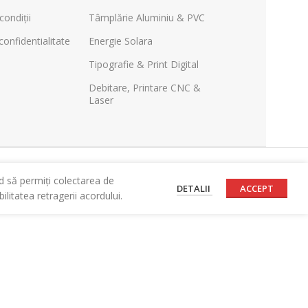
condiții
Tâmplărie Aluminiu & PVC
confidentialitate
Energie Solara
Tipografie & Print Digital
Debitare, Printare CNC &
Laser
d să permiți colectarea de
DETALII
ACCEPT
litatea retragerii acordului.