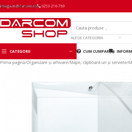
Skip to main content
magazin@darcom.ro
0253-216-789
ALEGE CATEGORIA
CATEGORII
CUM CUMPAR
INFORMA
Prima pagină
/
Organizare și arhivare
/
Mape, clipboard-uri și serviete
/
M