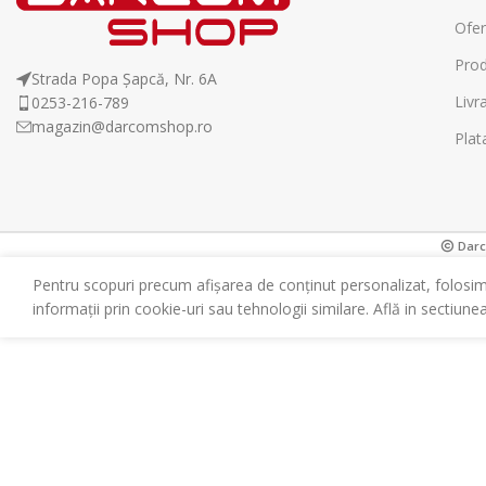
Ofer
Prod
Strada Popa Șapcă, Nr. 6A
Livr
0253-216-789
magazin@darcomshop.ro
Plat
Darco
Pentru scopuri precum afișarea de conținut personalizat, folosi
informații prin cookie-uri sau tehnologii similare. Află in sectiune