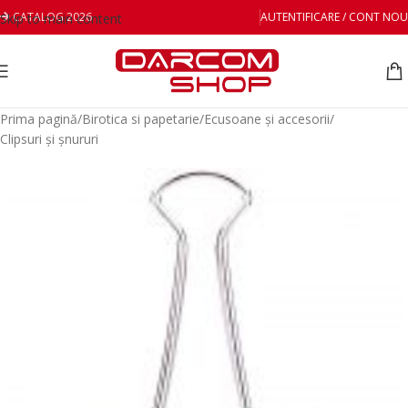
CATALOG 2026
AUTENTIFICARE / CONT NOU
Skip to main content
Prima pagină
/
Birotica si papetarie
/
Ecusoane și accesorii
/
Clipsuri și șnururi