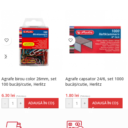
Agrafe birou color 26mm, set
Agrafe capsator 24/6, set 1000
100 bucăți/cutie, Herlitz
bucăți/cutie, Herlitz
6.30
lei
1.80
lei
(TVA inclus)
(TVA inclus)
-
+
-
+
ADAUGĂ ÎN COȘ
ADAUGĂ ÎN COȘ