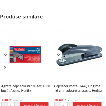
Produse similare
Agrafe capsator nr.10, set 1000
Capsator metal 24/6, lungime
bucăți/cutie, Herlitz
16 cm, culoare antracit, Herlitz
1.40
lei
30.60
lei
(TVA inclus)
(TVA inclus)