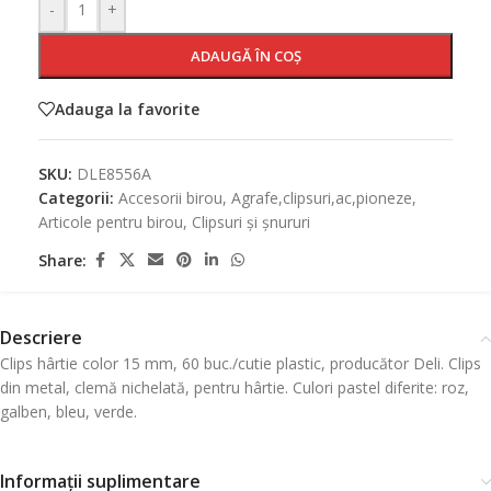
-
+
ADAUGĂ ÎN COȘ
Adauga la favorite
SKU:
DLE8556A
Categorii:
Accesorii birou
,
Agrafe,clipsuri,ac,pioneze
,
Articole pentru birou
,
Clipsuri și șnururi
Share:
Descriere
Clips hârtie color 15 mm, 60 buc./cutie plastic, producător Deli. Clips
din metal, clemă nichelată, pentru hârtie. Culori pastel diferite: roz,
galben, bleu, verde.
Informații suplimentare