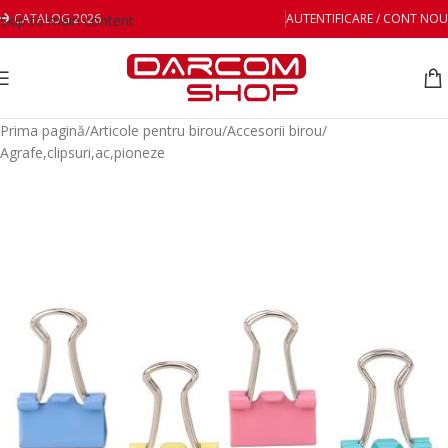
CATALOG 2026
AUTENTIFICARE / CONT NOU
Skip to main content
Prima pagină
/
Articole pentru birou
/
Accesorii birou
/
Agrafe,clipsuri,ac,pioneze