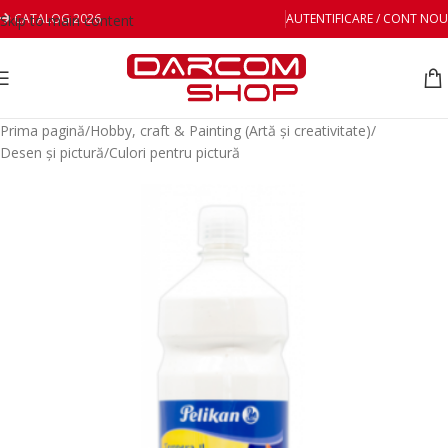
CATALOG 2026
AUTENTIFICARE / CONT NOU
Skip to main content
Prima pagină
/
Hobby, craft & Painting (Artă și creativitate)
/
Desen și pictură
/
Culori pentru pictură