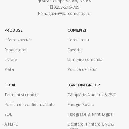
Strada Popa Șapcă, Nr. 6A
0253-216-789
magazin@darcomshop.ro
PRODUSE
COMENZI
Oferte speciale
Contul meu
Producatori
Favorite
Livrare
Urmarire comanda
Plata
Politica de retur
LEGAL
DARCOM GROUP
Termeni și condiții
Tâmplărie Aluminiu & PVC
Politica de confidentialitate
Energie Solara
SOL
Tipografie & Print Digital
A.N.P.C.
Debitare, Printare CNC &