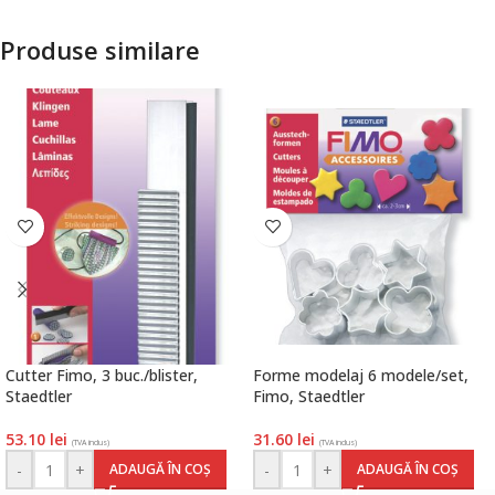
Produse similare
Cutter Fimo, 3 buc./blister,
Forme modelaj 6 modele/set,
Staedtler
Fimo, Staedtler
53.10
lei
31.60
lei
(TVA inclus)
(TVA inclus)
-
+
-
+
ADAUGĂ ÎN COȘ
ADAUGĂ ÎN COȘ