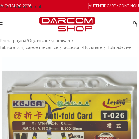
CATALOG 2026
AUTENTIFICARE / CONT NOU
Skip to main content
Prima pagină
/
Organizare și arhivare
/
Bibliorafturi, caiete mecanice și accesorii
/
Buzunare și folii adezive