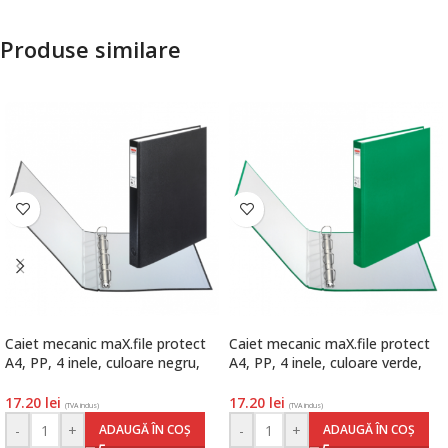
Produse similare
Caiet mecanic maX.file protect
Caiet mecanic maX.file protect
A4, PP, 4 inele, culoare negru,
A4, PP, 4 inele, culoare verde,
Herlitz
Herlitz
17.20
lei
17.20
lei
(TVA inclus)
(TVA inclus)
-
+
-
+
ADAUGĂ ÎN COȘ
ADAUGĂ ÎN COȘ