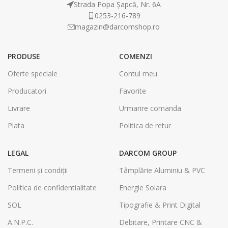
Strada Popa Șapcă, Nr. 6A
0253-216-789
magazin@darcomshop.ro
PRODUSE
COMENZI
Oferte speciale
Contul meu
Producatori
Favorite
Livrare
Urmarire comanda
Plata
Politica de retur
LEGAL
DARCOM GROUP
Termeni și condiții
Tâmplărie Aluminiu & PVC
Politica de confidentialitate
Energie Solara
SOL
Tipografie & Print Digital
A.N.P.C.
Debitare, Printare CNC &