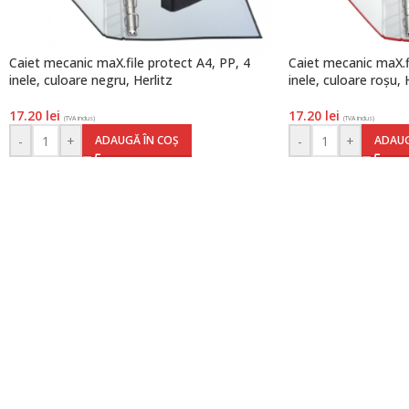
Caiet mecanic maX.file protect A4, PP, 4
Caiet mecanic maX.fi
inele, culoare negru, Herlitz
inele, culoare roșu, 
17.20
lei
17.20
lei
(TVA inclus)
(TVA inclus)
-
+
-
+
ADAUGĂ ÎN COȘ
ADAUG