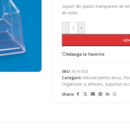
Suport din plastic transparent de bir
de vizita.
-
+
AD
Adauga la favorite
SKU:
KJ-K-053
Categorii:
Articole pentru birou
,
Fis
Organizare și arhivare
,
Suporturi acc
Share: