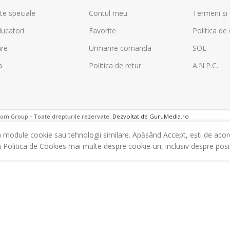
te speciale
Contul meu
Termeni și 
ucatori
Favorite
Politica de 
are
Urmarire comanda
SOL
a
Politica de retur
A.N.P.C.
m Group - Toate drepturile rezervate.
Dezvoltat de GuruMedia.ro
m module cookie sau tehnologii similare. Apăsând Accept, ești de acor
a Politica de Cookies mai multe despre cookie-uri, inclusiv despre posibi