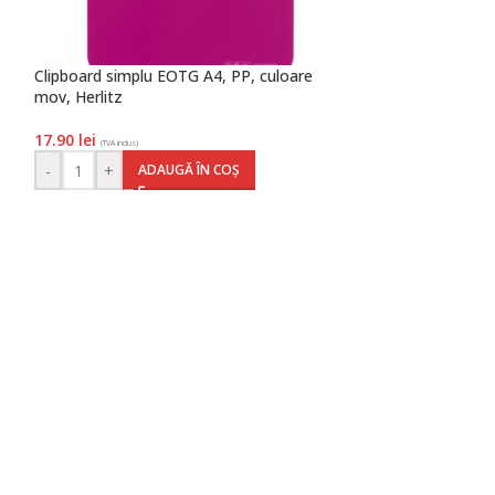
Clipboard simplu EOTG A4, PP, culoare
Dosar plic A4, ca
mov, Herlitz
Herlitz
17.90
lei
4.30
lei
(TVA inclus)
(TVA inclus)
-
+
-
+
ADAUGĂ ÎN COȘ
AD