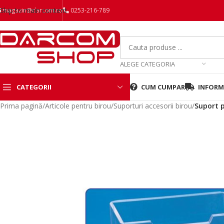
Skip to main content
magazin@darcom.ro
0253-216-789
ALEGE CATEGORIA
CATEGORII
CUM CUMPAR
INFORMA
Prima pagină
/
Articole pentru birou
/
Suporturi accesorii birou
/
Suport p