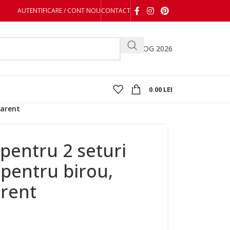
AUTENTIFICARE / CONT NOU
CONTACT
CATALOG 2026
0.00
LEI
parent
 pentru 2 seturi
, pentru birou,
arent