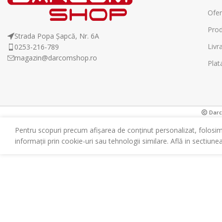
Ofer
Prod
Strada Popa Șapcă, Nr. 6A
Livr
0253-216-789
magazin@darcomshop.ro
Plat
Darco
Pentru scopuri precum afișarea de conținut personalizat, folosi
informații prin cookie-uri sau tehnologii similare. Află in sectiune