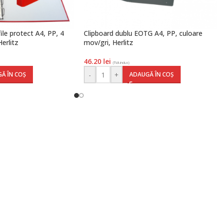
le protect A4, PP, 4
Clipboard dublu EOTG A4, PP, culoare
Herlitz
mov/gri, Herlitz
46.20
lei
(TVA inclus)
-
+
Ă ÎN COȘ
ADAUGĂ ÎN COȘ