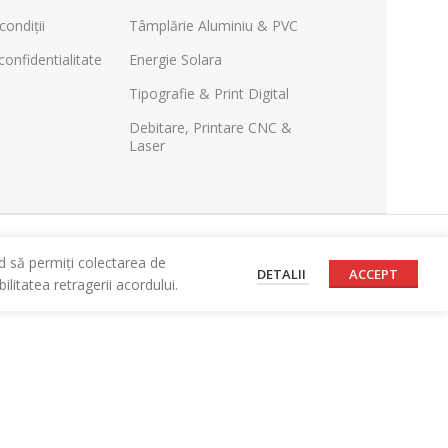
condiții
Tâmplărie Aluminiu & PVC
confidentialitate
Energie Solara
Tipografie & Print Digital
Debitare, Printare CNC &
Laser
d să permiți colectarea de
DETALII
ACCEPT
litatea retragerii acordului.