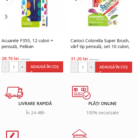
Acuarele F355, 12 culori +
Carioci Colorella Super Brush,
pensulă, Pelikan
vârf tip pensulă, set 10 culori,
Pelikan
28.70
lei
31.20
lei
(TVA inclus)
(TVA inclus)
-
+
ADAUGĂ ÎN COȘ
-
+
ADAUGĂ ÎN COȘ
LIVRARE RAPIDĂ
PLĂȚI ONLINE
În 24-48h
100% securizate