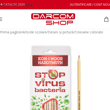
CATALOG 2026
AUTENTIFICARE / CONT NOU
Skip to main content
Prima pagină
/
Articole scolare
/
Desen și pictură
/
Creioane colorate