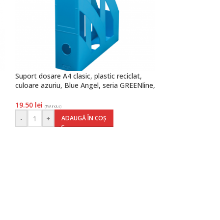
Suport dosare A4 clasic, plastic reciclat,
Suport dosare A4 
culoare azuriu, Blue Angel, seria GREENline,
negru, Herlitz
Herlitz
12.60
lei
19.50
lei
(TVA inclus)
(TVA inclus)
-
+
AD
-
+
ADAUGĂ ÎN COȘ