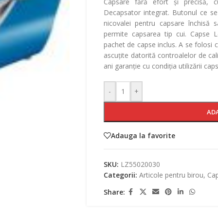
Capsare fără efort și precisă, 
Decapsator integrat. Butonul ce se
nicovalei pentru capsare închisă 
permite capsarea tip cui. Capse 
pachet de capse inclus. A se folos
ascuțite datorită controalelor de ca
ani garanție cu condiția utilizării caps
-
+
AD
Adauga la favorite
SKU:
LZ55020030
Categorii:
Articole pentru birou
,
Ca
Share: