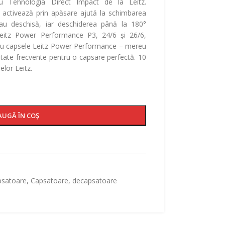
cu Tehnologia Direct Impact de la Leitz.
 activează prin apăsare ajută la schimbarea
sau deschisă, iar deschiderea până la 180°
Leitz Power Performance P3, 24/6 și 26/6,
i cu capsele Leitz Power Performance – mereu
litate frecvente pentru o capsare perfectă. 10
elor Leitz.
AUGĂ ÎN COȘ
psatoare
,
Capsatoare, decapsatoare