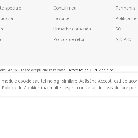
te speciale
Contul meu
Termeni și 
ucatori
Favorite
Politica de 
are
Urmarire comanda
SOL
a
Politica de retur
A.N.P.C.
m Group - Toate drepturile rezervate.
Dezvoltat de GuruMedia.ro
m module cookie sau tehnologii similare. Apăsând Accept, ești de acor
a Politica de Cookies mai multe despre cookie-uri, inclusiv despre posibi