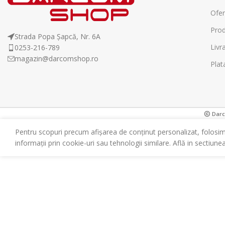
Ofer
Prod
Strada Popa Șapcă, Nr. 6A
Livr
0253-216-789
magazin@darcomshop.ro
Plat
Darco
Pentru scopuri precum afișarea de conținut personalizat, folosi
informații prin cookie-uri sau tehnologii similare. Află in sectiune