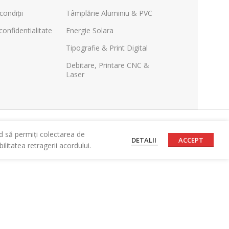
condiții
Tâmplărie Aluminiu & PVC
confidentialitate
Energie Solara
Tipografie & Print Digital
Debitare, Printare CNC &
Laser
d să permiți colectarea de
DETALII
ACCEPT
litatea retragerii acordului.