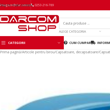
Skip to main content
magazin@darcom.ro
0253-216-789
ALEGE CATEGORIA
CATEGORII
CUM CUMPAR
INFORMA
Prima pagină
/
Articole pentru birou
/
Capsatoare, decapsatoare
/
Capsa