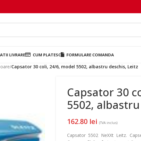
TII LIVRARE
CUM PLATESC
FORMULARE COMANDA
toare
/
Capsator 30 coli, 24/6, model 5502, albastru deschis, Leitz
Capsator 30 co
5502, albastru
162.80
lei
(TVA inclus)
Capsator 5502 NeXXt Leitz. Capse