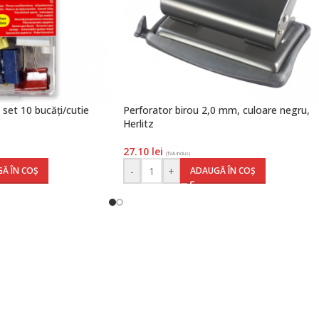
set 10 bucăți/cutie
Perforator birou 2,0 mm, culoare negru,
Herlitz
27.10
lei
(TVA inclus)
-
+
Ă ÎN COȘ
ADAUGĂ ÎN COȘ