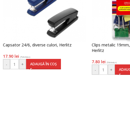
Capsator 24/6, diverse culori, Herlitz
Clips metalic 19mm, 
Herlitz
17.90
lei
(TVA inclus)
7.80
lei
(TVA inclus)
-
+
ADAUGĂ ÎN COȘ
-
+
ADAUG