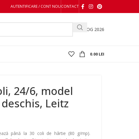
AUTENTIFICARE / CONT NOU
CONTACT
CATALOG 2026
0.00
LEI
li, 24/6, model
 deschis, Leitz
ază până la 30 coli de hârtie (80 g/mp).