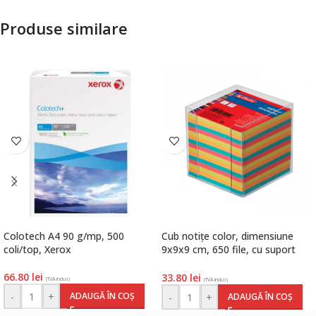
Produse similare
Colotech A4 90 g/mp, 500
Cub notițe color, dimensiune
coli/top, Xerox
9x9x9 cm, 650 file, cu suport
plastic transparent, Herlitz
66.80
lei
33.80
lei
(TVA inclus)
(TVA inclus)
-
+
ADAUGĂ ÎN COȘ
-
+
ADAUGĂ ÎN COȘ