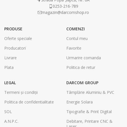
0253-216-789
magazin@darcomshop.ro
PRODUSE
COMENZI
Oferte speciale
Contul meu
Producatori
Favorite
Livrare
Urmarire comanda
Plata
Politica de retur
LEGAL
DARCOM GROUP
Termeni și condiții
Tâmplărie Aluminiu & PVC
Politica de confidentialitate
Energie Solara
SOL
Tipografie & Print Digital
A.N.P.C.
Debitare, Printare CNC &
Laser