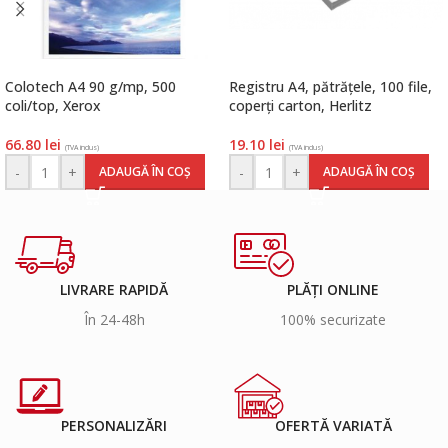
Colotech A4 90 g/mp, 500
Registru A4, pătrățele, 100 file,
coli/top, Xerox
coperți carton, Herlitz
66.80
lei
19.10
lei
(TVA inclus)
(TVA inclus)
-
+
-
+
ADAUGĂ ÎN COȘ
ADAUGĂ ÎN COȘ
LIVRARE RAPIDĂ
PLĂȚI ONLINE
În 24-48h
100% securizate
PERSONALIZĂRI
OFERTĂ VARIATĂ