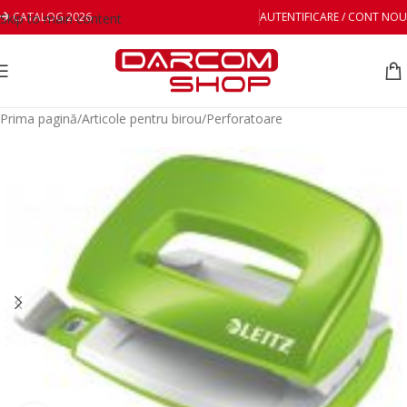
CATALOG 2026
AUTENTIFICARE / CONT NOU
Skip to main content
Prima pagină
/
Articole pentru birou
/
Perforatoare