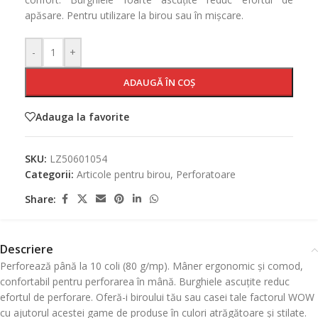
apăsare. Pentru utilizare la birou sau în mișcare.
-
+
ADAUGĂ ÎN COȘ
Adauga la favorite
SKU:
LZ50601054
Categorii:
Articole pentru birou
,
Perforatoare
Share:
Descriere
Perforează până la 10 coli (80 g/mp). Mâner ergonomic și comod,
confortabil pentru perforarea în mână. Burghiele ascuțite reduc
efortul de perforare. Oferă-i biroului tău sau casei tale factorul WOW
cu ajutorul acestei game de produse în culori atrăgătoare și stilate.