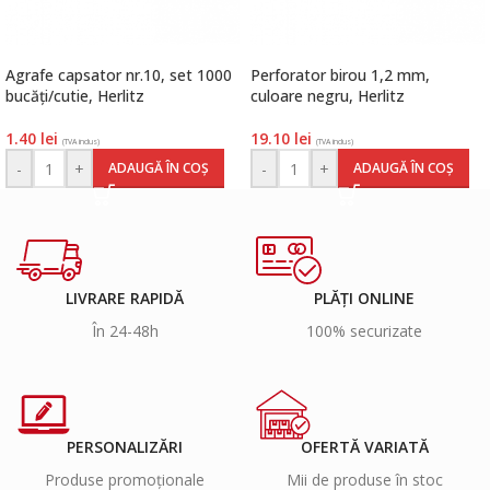
Agrafe capsator nr.10, set 1000
Perforator birou 1,2 mm,
bucăți/cutie, Herlitz
culoare negru, Herlitz
1.40
lei
19.10
lei
(TVA inclus)
(TVA inclus)
-
+
-
+
ADAUGĂ ÎN COȘ
ADAUGĂ ÎN COȘ
LIVRARE RAPIDĂ
PLĂȚI ONLINE
În 24-48h
100% securizate
PERSONALIZĂRI
OFERTĂ VARIATĂ
Produse promoționale
Mii de produse în stoc