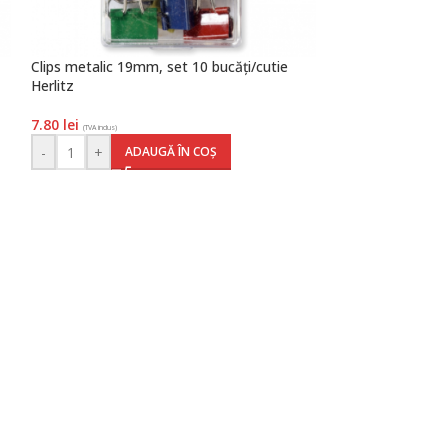
Clips metalic 19mm, set 10 bucăți/cutie
Perforator birou
Herlitz
Herlitz
7.80
lei
27.10
lei
(TVA inclus)
(TVA inclus)
-
+
-
+
ADAUGĂ ÎN COȘ
AD