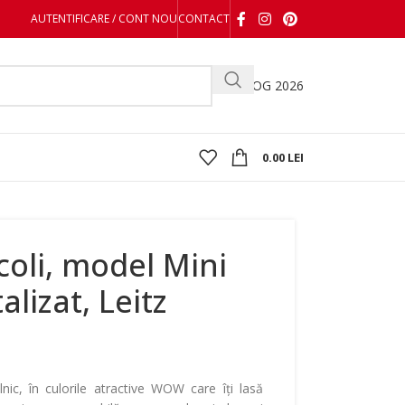
AUTENTIFICARE / CONT NOU
CONTACT
CATALOG 2026
0.00
LEI
coli, model Mini
lizat, Leitz
nic, în culorile atractive WOW care îți lasă