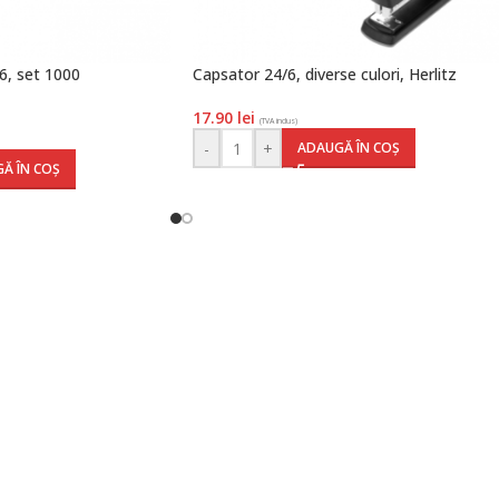
6, set 1000
Capsator 24/6, diverse culori, Herlitz
17.90
lei
(TVA inclus)
-
+
ADAUGĂ ÎN COȘ
Ă ÎN COȘ