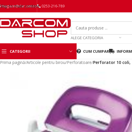
Skip to main content
magazin@darcom.ro
0253-216-789
ALEGE CATEGORIA
CATEGORII
CUM CUMPAR
INFORMA
Prima pagină
/
Articole pentru birou
/
Perforatoare
/
Perforator 10 coli