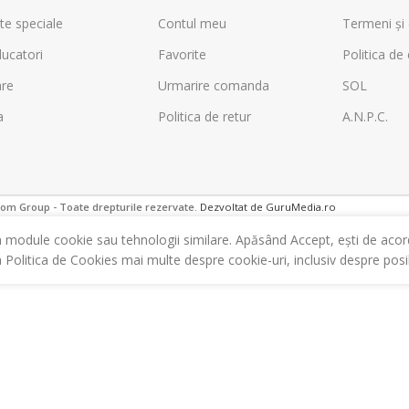
te speciale
Contul meu
Termeni și 
ucatori
Favorite
Politica de 
are
Urmarire comanda
SOL
a
Politica de retur
A.N.P.C.
m Group - Toate drepturile rezervate.
Dezvoltat de GuruMedia.ro
m module cookie sau tehnologii similare. Apăsând Accept, ești de acor
a Politica de Cookies mai multe despre cookie-uri, inclusiv despre posibi