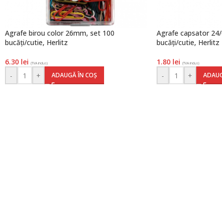
Agrafe birou color 26mm, set 100
Agrafe capsator 24/
bucăți/cutie, Herlitz
bucăți/cutie, Herlitz
6.30
lei
1.80
lei
(TVA inclus)
(TVA inclus)
-
+
-
+
ADAUGĂ ÎN COȘ
ADAUG