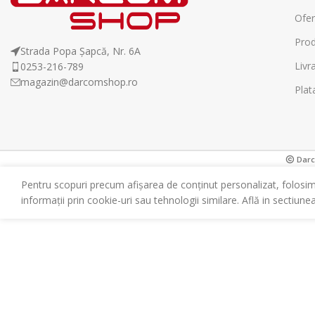
Ofer
Prod
Strada Popa Șapcă, Nr. 6A
Livr
0253-216-789
magazin@darcomshop.ro
Plat
Darco
Pentru scopuri precum afișarea de conținut personalizat, folosi
informații prin cookie-uri sau tehnologii similare. Află in sectiune