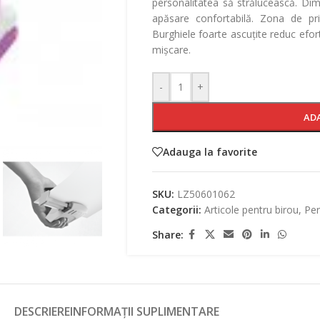
personalitatea să strălucească. Di
apăsare confortabilă. Zona de pri
Burghiele foarte ascuțite reduc efort
mișcare.
-
+
AD
Adauga la favorite
SKU:
LZ50601062
Categorii:
Articole pentru birou
,
Per
Share:
DESCRIERE
INFORMAȚII SUPLIMENTARE