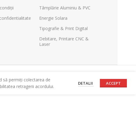
condiții
Tâmplărie Aluminiu & PVC
confidentialitate
Energie Solara
Tipografie & Print Digital
Debitare, Printare CNC &
Laser
d să permiți colectarea de
DETALII
ACCEPT
litatea retragerii acordului.